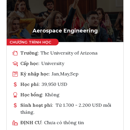
Ghi danh
Tham vấn Interlink
Aerospace Engineering
Trường
:
The University of Arizona
Cấp học
:
University
Kỳ nhập học
:
Jan,May,Sep
Học phí
:
39,950 USD
Học bổng
:
Không
Sinh hoạt phí
:
Từ 1.700 - 2.200 USD mỗi
tháng.
ĐỊNH CƯ
:
Chưa có thông tin