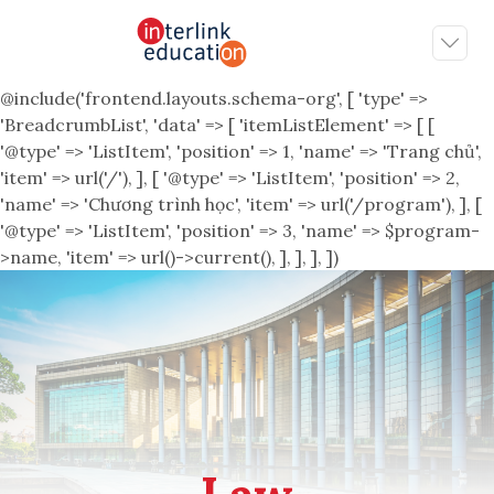
@include('frontend.layouts.schema-org', [ 'type' =>
'BreadcrumbList', 'data' => [ 'itemListElement' => [ [
'@type' => 'ListItem', 'position' => 1, 'name' => 'Trang chủ',
'item' => url('/'), ], [ '@type' => 'ListItem', 'position' => 2,
'name' => 'Chương trình học', 'item' => url('/program'), ], [
'@type' => 'ListItem', 'position' => 3, 'name' => $program-
>name, 'item' => url()->current(), ], ], ], ])