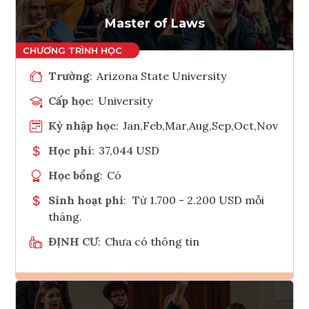
Tham vấn Interlink
Master of Laws
Trường
:
Arizona State University
Cấp học
:
University
Kỳ nhập học
:
Jan,Feb,Mar,Aug,Sep,Oct,Nov
Học phí
:
37,044 USD
Học bổng
:
Có
Sinh hoạt phí
:
Từ 1.700 - 2.200 USD mỗi
tháng.
ĐỊNH CƯ
:
Chưa có thông tin
Ghi danh