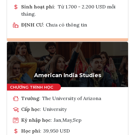
Sinh hoạt phí
:
Từ 1.700 - 2.200 USD mỗi
tháng.
ĐỊNH CƯ
:
Chưa có thông tin
Ghi danh
Tham vấn Interlink
American India Studies
Trường
:
The University of Arizona
Cấp học
:
University
Kỳ nhập học
:
Jan,May,Sep
Học phí
:
39,950 USD