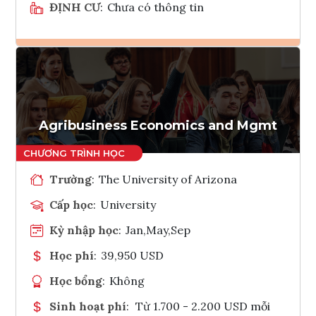
ĐỊNH CƯ
:
Chưa có thông tin
Ghi danh
Tham vấn Interlink
Agribusiness Economics and Mgmt
Trường
:
The University of Arizona
Cấp học
:
University
Kỳ nhập học
:
Jan,May,Sep
Học phí
:
39,950 USD
Học bổng
:
Không
Sinh hoạt phí
:
Từ 1.700 - 2.200 USD mỗi