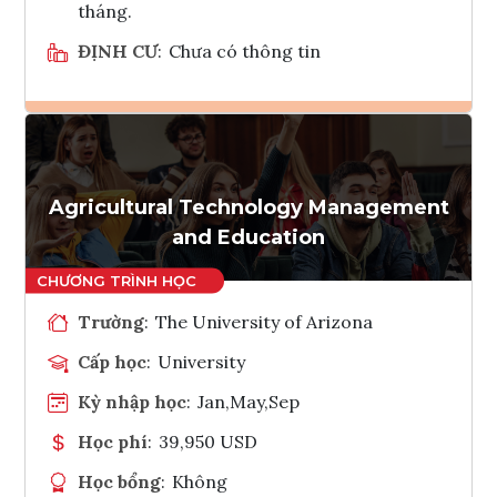
tháng.
ĐỊNH CƯ
:
Chưa có thông tin
Ghi danh
Tham vấn Interlink
Agricultural Technology Management
and Education
Trường
:
The University of Arizona
Cấp học
:
University
Kỳ nhập học
:
Jan,May,Sep
Học phí
:
39,950 USD
Học bổng
:
Không