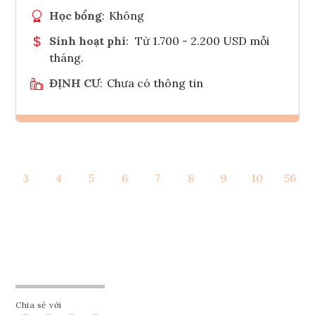
Học bổng
:
Không
Sinh hoạt phí
:
Từ 1.700 - 2.200 USD mỗi
tháng.
ĐỊNH CƯ
:
Chưa có thông tin
Ghi danh
3
4
5
6
7
8
9
10
56
Tham vấn Interlink
Chia sẻ với