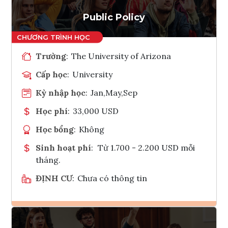
Tham vấn Interlink
Public Policy
Trường
:
The University of Arizona
Cấp học
:
University
Kỳ nhập học
:
Jan,May,Sep
Học phí
:
33,000 USD
Học bổng
:
Không
Sinh hoạt phí
:
Từ 1.700 - 2.200 USD mỗi
tháng.
ĐỊNH CƯ
:
Chưa có thông tin
Ghi danh