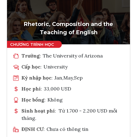
Ghi danh
Tham vấn Interlink
Rhetoric, Composition and the
Teaching of English
Trường
:
The University of Arizona
Cấp học
:
University
Kỳ nhập học
:
Jan,May,Sep
Học phí
:
33,000 USD
Học bổng
:
Không
Sinh hoạt phí
:
Từ 1.700 - 2.200 USD mỗi
tháng.
ĐỊNH CƯ
:
Chưa có thông tin