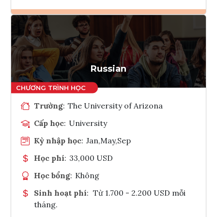
Ghi danh
Tham vấn Interlink
Russian
Trường
:
The University of Arizona
Cấp học
:
University
Kỳ nhập học
:
Jan,May,Sep
Học phí
:
33,000 USD
Học bổng
:
Không
Sinh hoạt phí
:
Từ 1.700 - 2.200 USD mỗi
tháng.