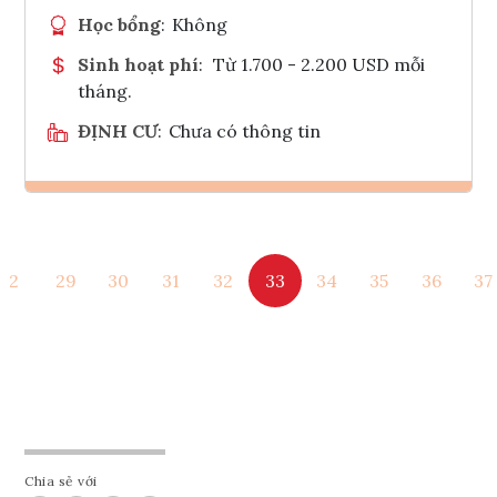
Học bổng
:
Không
Sinh hoạt phí
:
Từ 1.700 - 2.200 USD mỗi
tháng.
ĐỊNH CƯ
:
Chưa có thông tin
Ghi danh
2
29
30
31
32
33
34
35
36
37
Tham vấn Interlink
Chia sẻ với