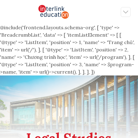
@include('frontend.layouts.schema-org', [ 'type' =>
'BreadcrumbList', 'data' => [ 'itemListElement' => [ [
'@type' => 'ListItem', 'position' => 1, 'name' => 'Trang chủ',
'item' => url('/'), ], [ '@type' => 'ListItem', 'position' => 2,
'name' => 'Chương trình học', 'item' => url('/program'), ], [
'@type' => 'ListItem', 'position' => 3, 'name' => $program-
>name, 'item' => url()->current(), ], ], ], ])