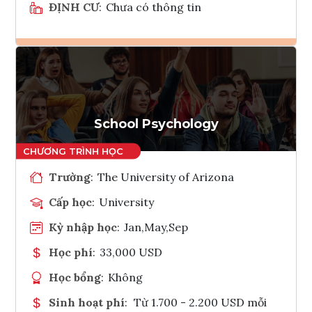
ĐỊNH CƯ
:
Chưa có thông tin
Ghi danh
Tham vấn Interlink
School Psychology
Trường
:
The University of Arizona
Cấp học
:
University
Kỳ nhập học
:
Jan,May,Sep
Học phí
:
33,000 USD
Học bổng
:
Không
Sinh hoạt phí
:
Từ 1.700 - 2.200 USD mỗi