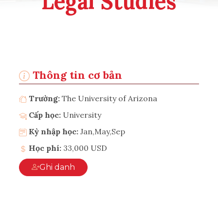
Legal Studies
Thông tin cơ bản
Trường:
The University of Arizona
Cấp học:
University
Kỳ nhập học:
Jan,May,Sep
Học phí:
33,000 USD
Ghi danh