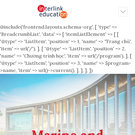
@include('frontend.layouts.schema-org', [ 'type' =>
'BreadcrumbList', 'data' => [ 'itemListElement' => [ [
'@type' => 'ListItem', 'position' => 1, 'name' => 'Trang chủ',
'item' => url('/'), ], [ '@type' => 'ListItem', 'position' => 2,
'name' => 'Chương trình học', 'item' => url('/program'), ], [
'@type' => 'ListItem', 'position' => 3, 'name' => $program-
>name, 'item' => url()->current(), ], ], ], ])