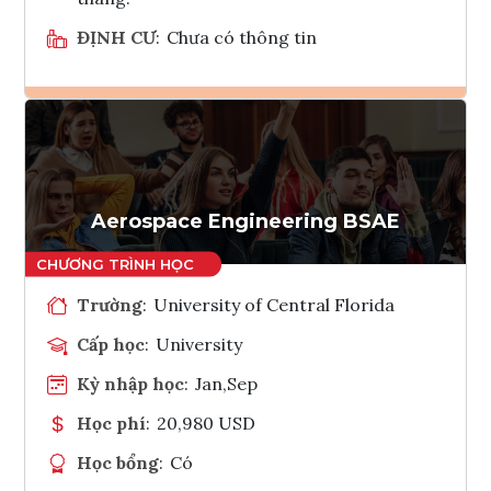
ĐỊNH CƯ
:
Chưa có thông tin
Ghi danh
Tham vấn Interlink
Aerospace Engineering BSAE
Trường
:
University of Central Florida
Cấp học
:
University
Kỳ nhập học
:
Jan,Sep
Học phí
:
20,980 USD
Học bổng
:
Có