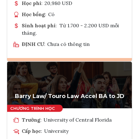
Học phí
:
20,980 USD
Học bổng
:
Có
Sinh hoạt phí
:
Từ 1.700 - 2.200 USD mỗi
tháng.
ĐỊNH CƯ
:
Chưa có thông tin
Ghi danh
Tham vấn Interlink
Barry Law/ Touro Law Accel BA to JD
Trường
:
University of Central Florida
Cấp học
:
University