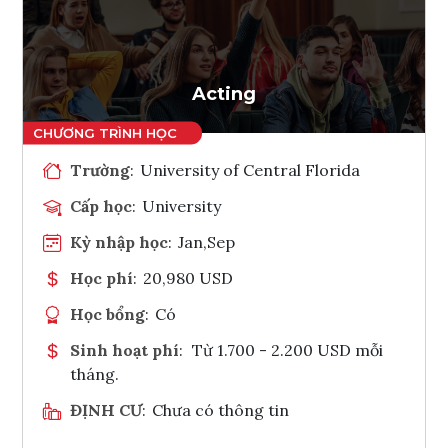
Ghi danh
Tham vấn Interlink
Acting
Trường
:
University of Central Florida
Cấp học
:
University
Kỳ nhập học
:
Jan,Sep
Học phí
:
20,980 USD
Học bổng
:
Có
Sinh hoạt phí
:
Từ 1.700 - 2.200 USD mỗi
tháng.
ĐỊNH CƯ
:
Chưa có thông tin