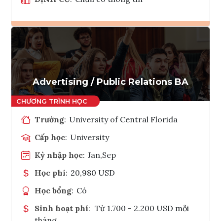
Ghi danh
Tham vấn Interlink
Advertising / Public Relations BA
Trường
:
University of Central Florida
Cấp học
:
University
Kỳ nhập học
:
Jan,Sep
Học phí
:
20,980 USD
Học bổng
:
Có
Sinh hoạt phí
:
Từ 1.700 - 2.200 USD mỗi
tháng.