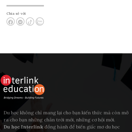
Chia sẻ với
Du học không chỉ mang lại cho bạn kiến thức mà còn mở
ra cho bạn những chân trời mới, những cơ hội mới.
Du học Interlink
đồng hành để biến giấc mơ du học