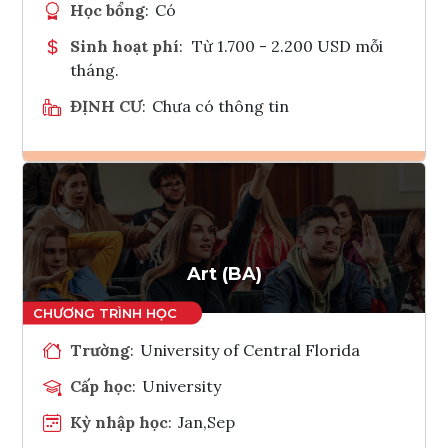
Học bổng
:
Có
Sinh hoạt phí
:
Từ 1.700 - 2.200 USD mỗi
tháng.
ĐỊNH CƯ
:
Chưa có thông tin
Ghi danh
Tham vấn Interlink
Art (BA)
Trường
:
University of Central Florida
Cấp học
:
University
Kỳ nhập học
:
Jan,Sep