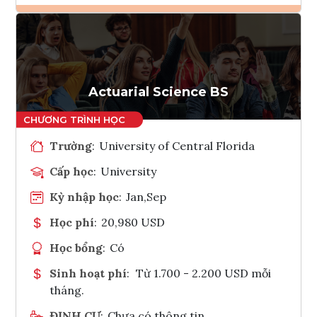
Ghi danh
Tham vấn Interlink
Actuarial Science BS
Trường
:
University of Central Florida
Cấp học
:
University
Kỳ nhập học
:
Jan,Sep
Học phí
:
20,980 USD
Học bổng
:
Có
Sinh hoạt phí
:
Từ 1.700 - 2.200 USD mỗi
tháng.
ĐỊNH CƯ
:
Chưa có thông tin