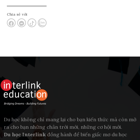
Chia sẻ với
Du học không chỉ mang lại cho bạn kiến thức mà còn mở
ra cho bạn những chân trời mới, những cơ hội mới.
Du học Interlink
đồng hành để biến giấc mơ du học