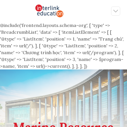
@include('frontend.layouts.schema-org', [ 'type' =>
'BreadcrumbList', 'data' => [ 'itemListElement' => [ [
'@type' => 'ListItem', 'position' => 1, 'name' => 'Trang chủ',
'item' => url('/'), ], [ '@type' => 'ListItem', 'position' => 2,
'name' => 'Chương trình học', 'item' => url('/program'), ], [
'@type' => 'ListItem', 'position' => 3, 'name' => $program-
>name, 'item' => url()->current(), ], ], ], ])