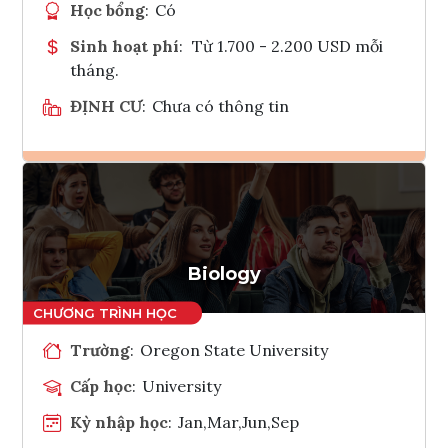
Học bổng
:
Có
Sinh hoạt phí
:
Từ 1.700 - 2.200 USD mỗi
tháng.
ĐỊNH CƯ
:
Chưa có thông tin
Ghi danh
Tham vấn Interlink
Biology
Trường
:
Oregon State University
Cấp học
:
University
Kỳ nhập học
:
Jan,Mar,Jun,Sep