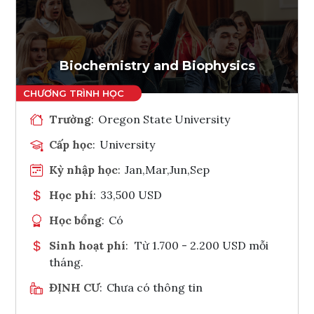
Ghi danh
Tham vấn Interlink
Biochemistry and Biophysics
Trường
:
Oregon State University
Cấp học
:
University
Kỳ nhập học
:
Jan,Mar,Jun,Sep
Học phí
:
33,500 USD
Học bổng
:
Có
Sinh hoạt phí
:
Từ 1.700 - 2.200 USD mỗi
tháng.
ĐỊNH CƯ
:
Chưa có thông tin