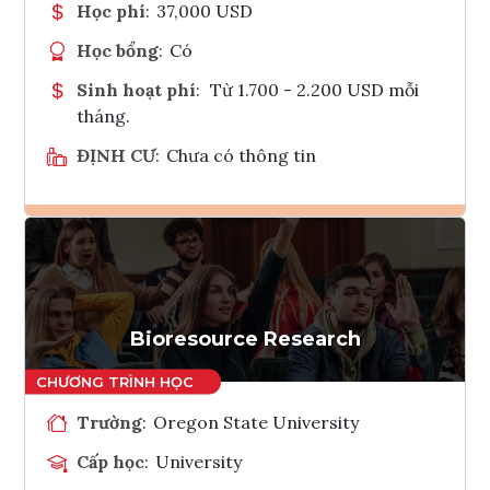
Học phí
:
37,000 USD
Học bổng
:
Có
Sinh hoạt phí
:
Từ 1.700 - 2.200 USD mỗi
tháng.
ĐỊNH CƯ
:
Chưa có thông tin
Ghi danh
Tham vấn Interlink
Bioresource Research
Trường
:
Oregon State University
Cấp học
:
University