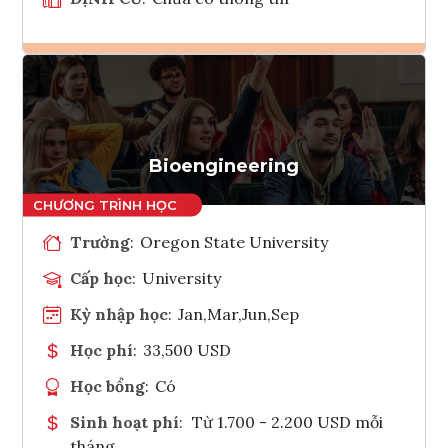
Ghi danh
Tham vấn Interlink
Bioengineering
Trường
:
Oregon State University
Cấp học
:
University
Kỳ nhập học
:
Jan,Mar,Jun,Sep
Học phí
:
33,500 USD
Học bổng
:
Có
Sinh hoạt phí
:
Từ 1.700 - 2.200 USD mỗi
tháng.