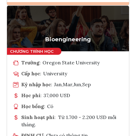
Ghi danh
Tham vấn Interlink
Bioengineering
Trường
:
Oregon State University
Cấp học
:
University
Kỳ nhập học
:
Jan,Mar,Jun,Sep
Học phí
:
37,000 USD
Học bổng
:
Có
Sinh hoạt phí
:
Từ 1.700 - 2.200 USD mỗi
tháng.
ĐỊNH CƯ
:
Chưa có thông tin