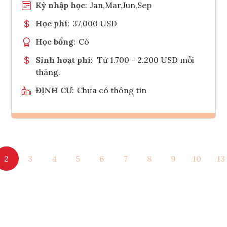
Kỳ nhập học
:
Jan,Mar,Jun,Sep
Học phí
:
37,000 USD
Học bổng
:
Có
Sinh hoạt phí
:
Từ 1.700 - 2.200 USD mỗi
tháng.
ĐỊNH CƯ
:
Chưa có thông tin
Ghi danh
2
3
4
5
6
7
8
9
10
13
Tham vấn Interlink