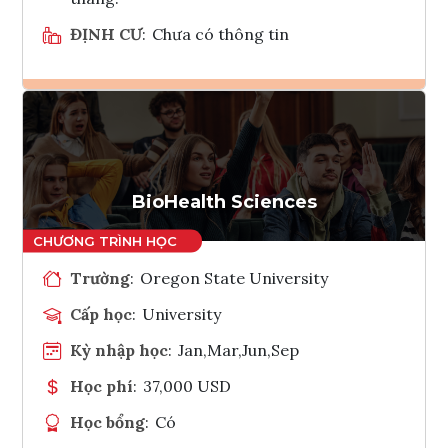
ĐỊNH CƯ
:
Chưa có thông tin
Ghi danh
Tham vấn Interlink
BioHealth Sciences
Trường
:
Oregon State University
Cấp học
:
University
Kỳ nhập học
:
Jan,Mar,Jun,Sep
Học phí
:
37,000 USD
Học bổng
:
Có