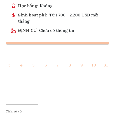
Học bổng
:
Không
Sinh hoạt phí
:
Từ 1.700 - 2.200 USD mỗi
tháng.
ĐỊNH CƯ
:
Chưa có thông tin
Ghi danh
3
4
5
6
7
8
9
10
31
Tham vấn Interlink
Chia sẻ với