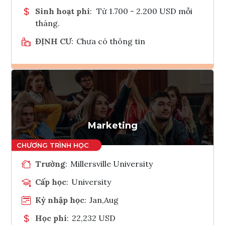
Sinh hoạt phí
:
Từ 1.700 - 2.200 USD mỗi
tháng.
ĐỊNH CƯ
:
Chưa có thông tin
Ghi danh
Tham vấn Interlink
Marketing
Trường
:
Millersville University
Cấp học
:
University
Kỳ nhập học
:
Jan,Aug
Học phí
:
22,232 USD