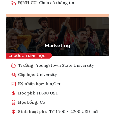
ĐỊNH CƯ
:
Chưa có thông tin
Ghi danh
Tham vấn Interlink
Marketing
Trường
:
Youngstown State University
Cấp học
:
University
Kỳ nhập học
:
Jun,Oct
Học phí
:
11,600 USD
Học bổng
:
Có
Sinh hoạt phí
:
Từ 1.700 - 2.200 USD mỗi