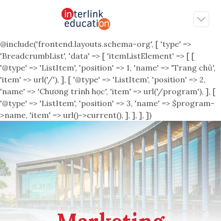
@include('frontend.layouts.schema-org', [ 'type' =>
'BreadcrumbList', 'data' => [ 'itemListElement' => [ [
'@type' => 'ListItem', 'position' => 1, 'name' => 'Trang chủ',
'item' => url('/'), ], [ '@type' => 'ListItem', 'position' => 2,
'name' => 'Chương trình học', 'item' => url('/program'), ], [
'@type' => 'ListItem', 'position' => 3, 'name' => $program-
>name, 'item' => url()->current(), ], ], ], ])