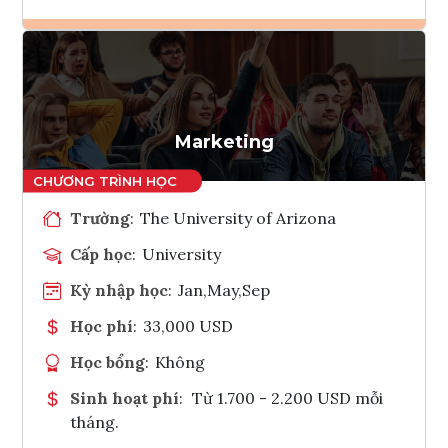
Ghi danh
Tham vấn Interlink
Marketing
Trường
:
The University of Arizona
Cấp học
:
University
Kỳ nhập học
:
Jan,May,Sep
Học phí
:
33,000 USD
Học bổng
:
Không
Sinh hoạt phí
:
Từ 1.700 - 2.200 USD mỗi
tháng.