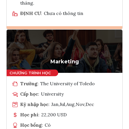
tháng.
ĐỊNH CƯ
:
Chưa có thông tin
Ghi danh
Tham vấn Interlink
Marketing
Trường
:
The University of Toledo
Cấp học
:
University
Kỳ nhập học
:
Jan,Jul,Aug,Nov,Dec
Học phí
:
22,200 USD
Học bổng
:
Có