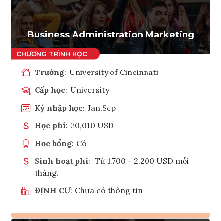
Tham vấn Interlink
Business Administration Marketing
Trường
:
University of Cincinnati
Cấp học
:
University
Kỳ nhập học
:
Jan,Sep
Học phí
:
30,010 USD
Học bổng
:
Có
Sinh hoạt phí
:
Từ 1.700 - 2.200 USD mỗi
tháng.
ĐỊNH CƯ
:
Chưa có thông tin