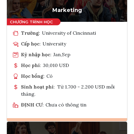
Tham vấn Interlink
Marketing
Trường
:
University of Cincinnati
Cấp học
:
University
Kỳ nhập học
:
Jan,Sep
Học phí
:
30,010 USD
Học bổng
:
Có
Sinh hoạt phí
:
Từ 1.700 - 2.200 USD mỗi
tháng.
ĐỊNH CƯ
:
Chưa có thông tin
Ghi danh