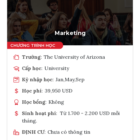
Ghi danh
Tham vấn Interlink
Marketing
Trường
:
The University of Arizona
Cấp học
:
University
Kỳ nhập học
:
Jan,May,Sep
Học phí
:
39,950 USD
Học bổng
:
Không
Sinh hoạt phí
:
Từ 1.700 - 2.200 USD mỗi
tháng.
ĐỊNH CƯ
:
Chưa có thông tin