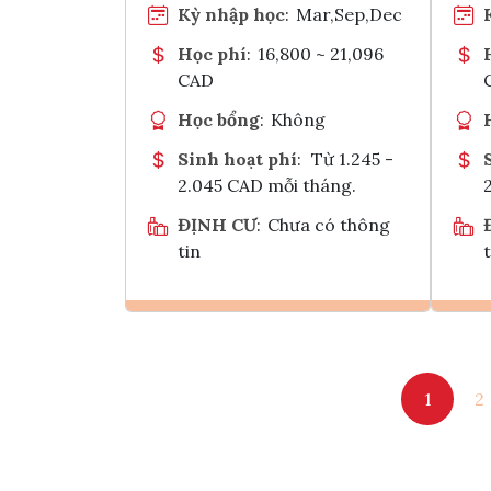
Kỳ nhập học
:
Mar,Sep,Dec
Học phí
:
16,800 ~ 21,096
CAD
Học bổng
:
Không
Sinh hoạt phí
:
Từ 1.245 -
2.045 CAD mỗi tháng.
ĐỊNH CƯ
:
Chưa có thông
tin
t
Ghi danh
1
2
Tham vấn Interlink