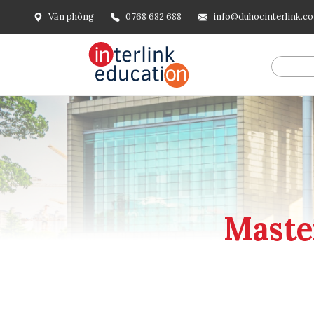
Văn phòng
0768 682 688
info@duhocinterlink.c
@include('frontend.layouts.schema-org', [ 'type' => 'Breadcru
url('/'), ], [ '@type' => 'ListItem', 'position' => 2, 'name' =
=> url()->current(), ], ], ], ])
Master