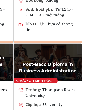
Học bổng
:
Không
5 -
Sinh hoạt phí
:
Từ 1.245 -
2.045 CAD mỗi tháng.
ông
ĐỊNH CƯ
:
Chưa có thông
tin
Ghi danh
in
k
Tham vấn Interlink
ce
Post-Bacc Diploma in
Business Administration
vers
Trường
:
Thompson Rivers
University
Cấp học
:
University