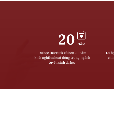
20
NĂM
Du học Interlink có hơn 20 năm
Du họ
kinh nghiệm hoạt động trong ngành
chí
tuyển sinh du học