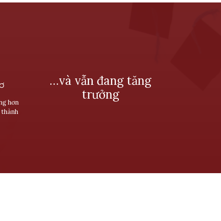
…và vẫn đang tăng
SƠ
trưởng
ùng hơn
 thành