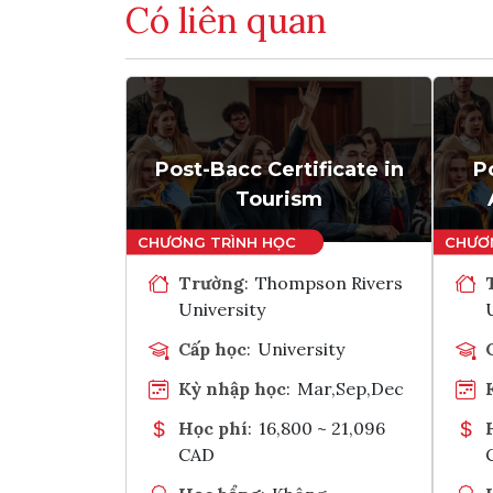
Có liên quan
Post-Bacc Certificate in
P
Tourism
Trường
:
Thompson Rivers
University
Cấp học
:
University
Kỳ nhập học
:
Mar,Sep,Dec
Học phí
:
16,800 ~ 21,096
CAD