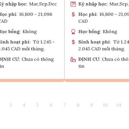
Kỳ nhập học
:
Mar,Sep,Dec
Kỳ nhập học
:
Mar,Sep
Học phí
:
16,800 ~ 21,096
Học phí
:
16,800 ~ 21,0
CAD
CAD
Học bổng
:
Không
Học bổng
:
Không
Sinh hoạt phí
:
Từ 1.245 -
Sinh hoạt phí
:
Từ 1.24
2.045 CAD mỗi tháng.
2.045 CAD mỗi tháng.
ĐỊNH CƯ
:
Chưa có thông
ĐỊNH CƯ
:
Chưa có th
in
tin
Ghi danh
Ghi danh
3
4
5
6
7
8
9
10
14
Tham vấn Interlink
Tham vấn Interlin