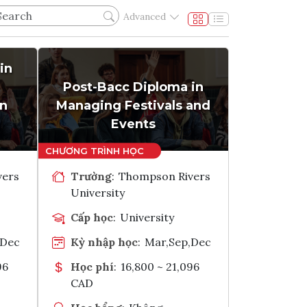
Advanced
in
Post-Bacc Diploma in
in
Managing Festivals and
Events
vers
Trường
:
Thompson Rivers
University
Cấp học
:
University
,Dec
Kỳ nhập học
:
Mar,Sep,Dec
96
Học phí
:
16,800 ~ 21,096
CAD