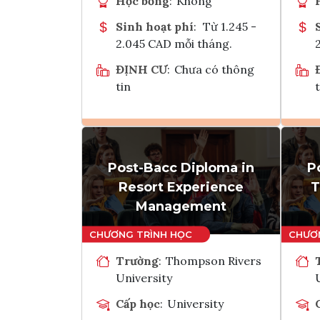
Học bổng
:
Không
Sinh hoạt phí
:
Từ 1.245 -
2.045 CAD mỗi tháng.
ĐỊNH CƯ
:
Chưa có thông
tin
t
Ghi danh
Post-Bacc Diploma in
P
Tham vấn Interlink
Resort Experience
T
Management
Trường
:
Thompson Rivers
University
Cấp học
:
University