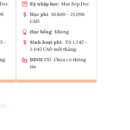
,Dec
Kỳ nhập học
:
Mar,Sep,Dec
96
Học phí
:
16,800 ~ 21,096
CAD
Học bổng
:
Không
5 -
Sinh hoạt phí
:
Từ 1.245 -
2.045 CAD mỗi tháng.
ông
ĐỊNH CƯ
:
Chưa có thông
tin
Ghi danh
15
k
Tham vấn Interlink