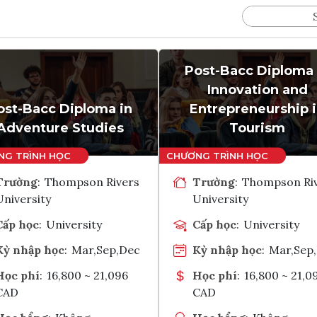
Post-Bacc Diploma 
Innovation and
ost-Bacc Diploma in
Entrepreneurship 
Adventure Studies
Tourism
Trường
:
Thompson Rivers
Trường
:
Thompson Ri
University
University
Cấp học
:
University
Cấp học
:
University
Kỳ nhập học
:
Mar,Sep,Dec
Kỳ nhập học
:
Mar,Sep
Học phí
:
16,800 ~ 21,096
Học phí
:
16,800 ~ 21,0
CAD
CAD