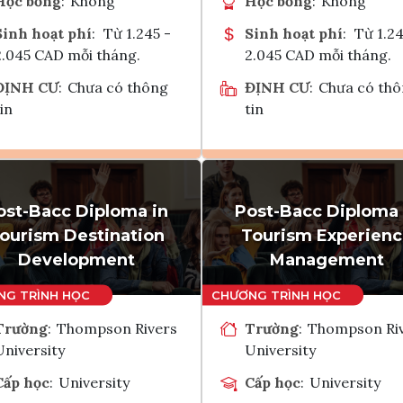
Học bổng
:
Không
Học bổng
:
Không
Sinh hoạt phí
:
Từ 1.245 -
Sinh hoạt phí
:
Từ 1.24
2.045 CAD mỗi tháng.
2.045 CAD mỗi tháng.
ĐỊNH CƯ
:
Chưa có thông
ĐỊNH CƯ
:
Chưa có th
in
tin
Ghi danh
Ghi danh
ost-Bacc Diploma in
Post-Bacc Diploma 
Tham vấn Interlink
Tham vấn Interlin
ourism Destination
Tourism Experien
Development
Management
Trường
:
Thompson Rivers
Trường
:
Thompson Ri
University
University
Cấp học
:
University
Cấp học
:
University