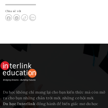
Chia sẻ với
Du học không chỉ mang lại cho bạn kiến thức mà còn mở
ra cho bạn những chân trời mới, những cơ hội mới.
Du học Interlink
đồng hành để biến giấc mơ du học