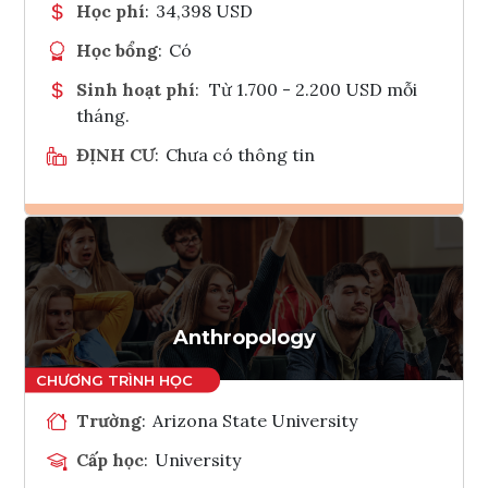
Học phí
:
34,398 USD
Học bổng
:
Có
Sinh hoạt phí
:
Từ 1.700 - 2.200 USD mỗi
tháng.
ĐỊNH CƯ
:
Chưa có thông tin
Ghi danh
Tham vấn Interlink
Anthropology
Trường
:
Arizona State University
Cấp học
:
University