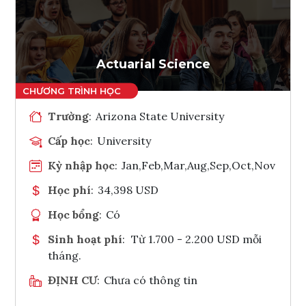
Ghi danh
Tham vấn Interlink
Actuarial Science
Trường
:
Arizona State University
Cấp học
:
University
Kỳ nhập học
:
Jan,Feb,Mar,Aug,Sep,Oct,Nov
Học phí
:
34,398 USD
Học bổng
:
Có
Sinh hoạt phí
:
Từ 1.700 - 2.200 USD mỗi
tháng.
ĐỊNH CƯ
:
Chưa có thông tin