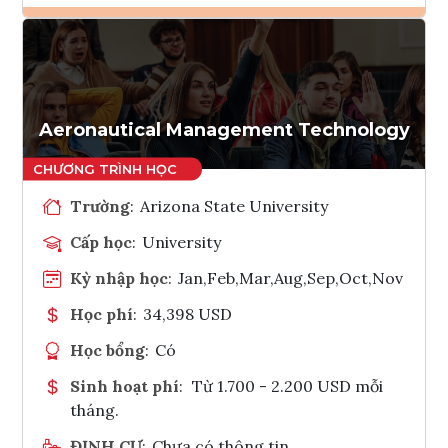
Ghi danh
Tham vấn Interlink
Aeronautical Management Technology
Trường
:
Arizona State University
Cấp học
:
University
Kỳ nhập học
:
Jan,Feb,Mar,Aug,Sep,Oct,Nov
Học phí
:
34,398 USD
Học bổng
:
Có
Sinh hoạt phí
:
Từ 1.700 - 2.200 USD mỗi
tháng.
ĐỊNH CƯ
:
Chưa có thông tin