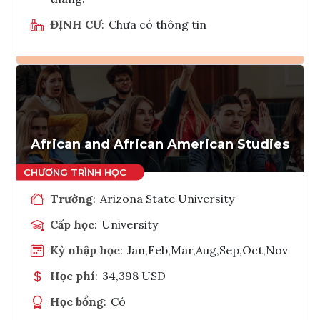
ĐỊNH CƯ
:
Chưa có thông tin
Ghi danh
Tham vấn Interlink
African and African American Studies
Trường
:
Arizona State University
Cấp học
:
University
Kỳ nhập học
:
Jan,Feb,Mar,Aug,Sep,Oct,Nov
Học phí
:
34,398 USD
Học bổng
:
Có