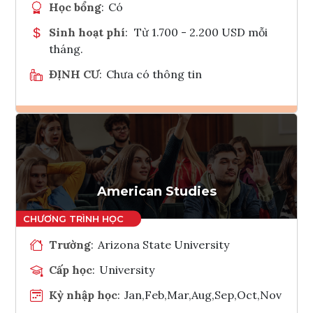
Học bổng
:
Có
Sinh hoạt phí
:
Từ 1.700 - 2.200 USD mỗi
tháng.
ĐỊNH CƯ
:
Chưa có thông tin
Ghi danh
Tham vấn Interlink
American Studies
Trường
:
Arizona State University
Cấp học
:
University
Kỳ nhập học
:
Jan,Feb,Mar,Aug,Sep,Oct,Nov