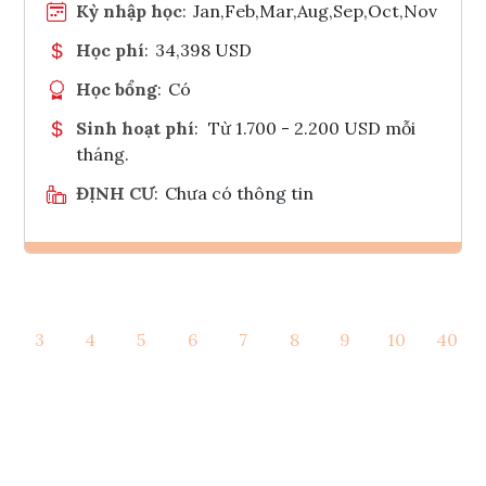
Kỳ nhập học
:
Jan,Feb,Mar,Aug,Sep,Oct,Nov
Học phí
:
34,398 USD
Học bổng
:
Có
Sinh hoạt phí
:
Từ 1.700 - 2.200 USD mỗi
tháng.
ĐỊNH CƯ
:
Chưa có thông tin
Ghi danh
3
4
5
6
7
8
9
10
40
Tham vấn Interlink