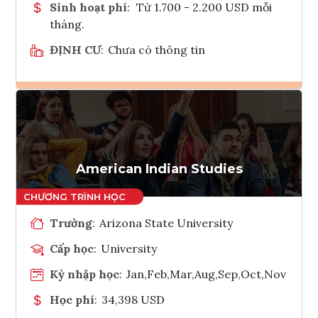
Sinh hoạt phí
:
Từ 1.700 - 2.200 USD mỗi
tháng.
ĐỊNH CƯ
:
Chưa có thông tin
Ghi danh
Tham vấn Interlink
American Indian Studies
Trường
:
Arizona State University
Cấp học
:
University
Kỳ nhập học
:
Jan,Feb,Mar,Aug,Sep,Oct,Nov
Học phí
:
34,398 USD