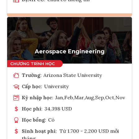
Ghi danh
Tham vấn Interlink
Aerospace Engineering
Trường
:
Arizona State University
Cấp học
:
University
Kỳ nhập học
:
Jan,Feb,Mar,Aug,Sep,Oct,Nov
Học phí
:
34,398 USD
Học bổng
:
Có
Sinh hoạt phí
:
Từ 1.700 - 2.200 USD mỗi
tháng.