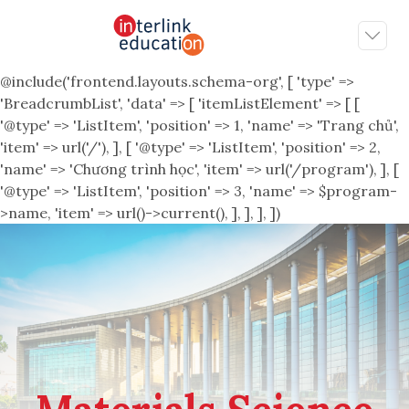
@include('frontend.layouts.schema-org', [ 'type' =>
'BreadcrumbList', 'data' => [ 'itemListElement' => [ [
'@type' => 'ListItem', 'position' => 1, 'name' => 'Trang chủ',
'item' => url('/'), ], [ '@type' => 'ListItem', 'position' => 2,
'name' => 'Chương trình học', 'item' => url('/program'), ], [
'@type' => 'ListItem', 'position' => 3, 'name' => $program-
>name, 'item' => url()->current(), ], ], ], ])