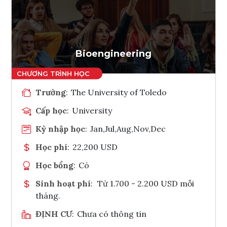
Ghi danh
Tham vấn Interlink
Bioengineering
Trường
:
The University of Toledo
Cấp học
:
University
Kỳ nhập học
:
Jan,Jul,Aug,Nov,Dec
Học phí
:
22,200 USD
Học bổng
:
Có
Sinh hoạt phí
:
Từ 1.700 - 2.200 USD mỗi
tháng.
ĐỊNH CƯ
:
Chưa có thông tin