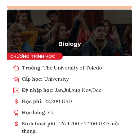
Ghi danh
Tham vấn Interlink
Biology
Trường
:
The University of Toledo
Cấp học
:
University
Kỳ nhập học
:
Jan,Jul,Aug,Nov,Dec
Học phí
:
22,200 USD
Học bổng
:
Có
Sinh hoạt phí
:
Từ 1.700 - 2.200 USD mỗi
tháng.