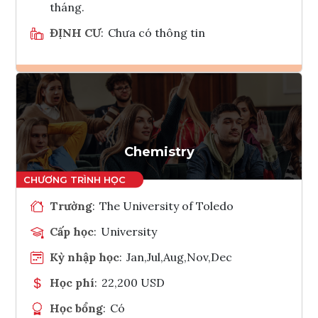
tháng.
ĐỊNH CƯ
:
Chưa có thông tin
Ghi danh
Tham vấn Interlink
Chemistry
Trường
:
The University of Toledo
Cấp học
:
University
Kỳ nhập học
:
Jan,Jul,Aug,Nov,Dec
Học phí
:
22,200 USD
Học bổng
:
Có