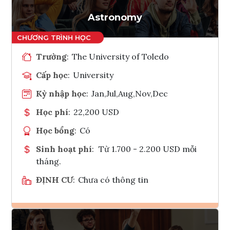
Tham vấn Interlink
Astronomy
Trường
:
The University of Toledo
Cấp học
:
University
Kỳ nhập học
:
Jan,Jul,Aug,Nov,Dec
Học phí
:
22,200 USD
Học bổng
:
Có
Sinh hoạt phí
:
Từ 1.700 - 2.200 USD mỗi
tháng.
ĐỊNH CƯ
:
Chưa có thông tin
Ghi danh