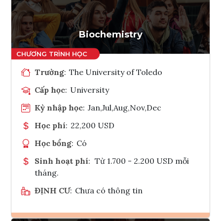
Tham vấn Interlink
Biochemistry
Trường
:
The University of Toledo
Cấp học
:
University
Kỳ nhập học
:
Jan,Jul,Aug,Nov,Dec
Học phí
:
22,200 USD
Học bổng
:
Có
Sinh hoạt phí
:
Từ 1.700 - 2.200 USD mỗi
tháng.
ĐỊNH CƯ
:
Chưa có thông tin