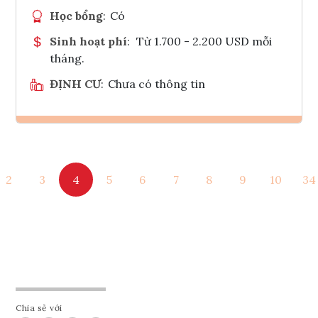
Học bổng
:
Có
Sinh hoạt phí
:
Từ 1.700 - 2.200 USD mỗi
tháng.
ĐỊNH CƯ
:
Chưa có thông tin
Ghi danh
2
3
4
5
6
7
8
9
10
34
Tham vấn Interlink
Chia sẻ với