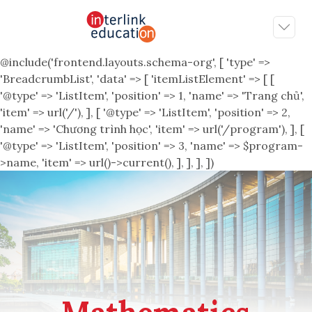
@include('frontend.layouts.schema-org', [ 'type' =>
'BreadcrumbList', 'data' => [ 'itemListElement' => [ [
'@type' => 'ListItem', 'position' => 1, 'name' => 'Trang chủ',
'item' => url('/'), ], [ '@type' => 'ListItem', 'position' => 2,
'name' => 'Chương trình học', 'item' => url('/program'), ], [
'@type' => 'ListItem', 'position' => 3, 'name' => $program-
>name, 'item' => url()->current(), ], ], ], ])