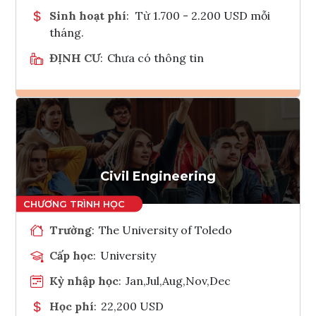
Sinh hoạt phí
:
Từ 1.700 - 2.200 USD mỗi
tháng.
ĐỊNH CƯ
:
Chưa có thông tin
Ghi danh
Tham vấn Interlink
Civil Engineering
Trường
:
The University of Toledo
Cấp học
:
University
Kỳ nhập học
:
Jan,Jul,Aug,Nov,Dec
Học phí
:
22,200 USD