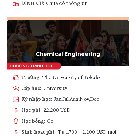
ĐỊNH CƯ
:
Chưa có thông tin
Ghi danh
Tham vấn Interlink
Chemical Engineering
Trường
:
The University of Toledo
Cấp học
:
University
Kỳ nhập học
:
Jan,Jul,Aug,Nov,Dec
Học phí
:
22,200 USD
Học bổng
:
Có
Sinh hoạt phí
:
Từ 1.700 - 2.200 USD mỗi