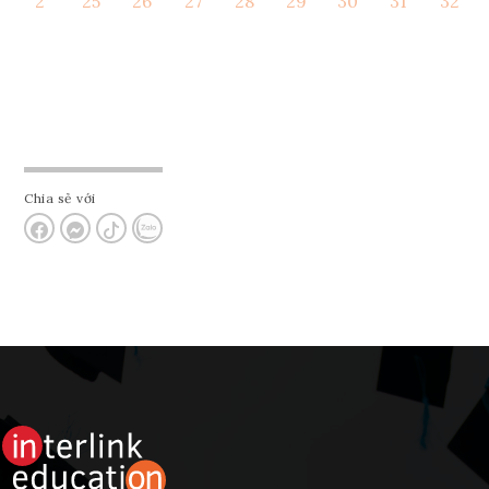
2
25
26
27
28
29
30
31
32
Tham vấn Interlink
Chia sẻ với