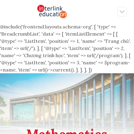
@include('frontend.layouts.schema-org', [ 'type' =>
'BreadcrumbList', 'data' => [ 'itemListElement' => [ [
'@type' => 'ListItem', 'position' => 1, 'name' => 'Trang chủ',
'item' => url('/'), ], [ '@type' => 'ListItem', 'position' => 2,
'name' => 'Chương trình học', 'item' => url('/program'), ], [
'@type' => 'ListItem', 'position' => 3, 'name' => $program-
>name, 'item' => url()->current(), ], ], ], ])