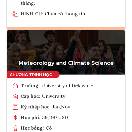
tháng.
ĐỊNH CƯ
:
Chưa có thông tin
Ghi danh
Tham vấn Interlink
Meteorology and Climate Science
Trường
:
University of Delaware
Cấp học
:
University
Kỳ nhập học
:
Jan,Nov
Học phí
:
39,190 USD
Học bổng
:
Có