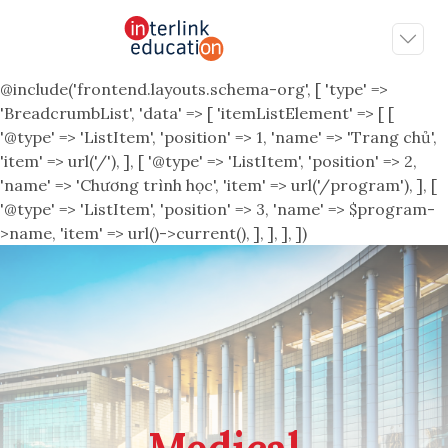
@include('frontend.layouts.schema-org', [ 'type' =>
'BreadcrumbList', 'data' => [ 'itemListElement' => [ [
'@type' => 'ListItem', 'position' => 1, 'name' => 'Trang chủ',
'item' => url('/'), ], [ '@type' => 'ListItem', 'position' => 2,
'name' => 'Chương trình học', 'item' => url('/program'), ], [
'@type' => 'ListItem', 'position' => 3, 'name' => $program-
>name, 'item' => url()->current(), ], ], ], ])
Medical