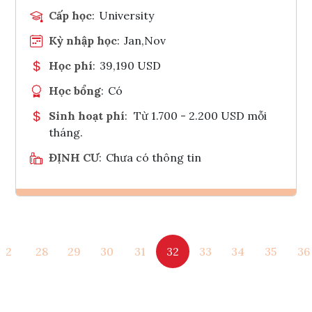
Cấp học
:
University
Kỳ nhập học
:
Jan,Nov
Học phí
:
39,190 USD
Học bổng
:
Có
Sinh hoạt phí
:
Từ 1.700 - 2.200 USD mỗi
tháng.
ĐỊNH CƯ
:
Chưa có thông tin
Ghi danh
2
28
29
30
31
32
33
34
35
36
Tham vấn Interlink