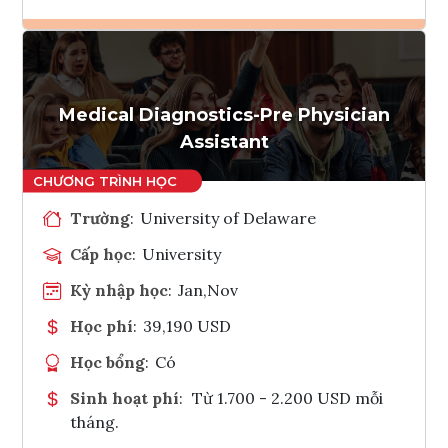
Ghi danh
Tham vấn Interlink
Medical Diagnostics-Pre Physician
Assistant
Trường
:
University of Delaware
Cấp học
:
University
Kỳ nhập học
:
Jan,Nov
Học phí
:
39,190 USD
Học bổng
:
Có
Sinh hoạt phí
:
Từ 1.700 - 2.200 USD mỗi
tháng.