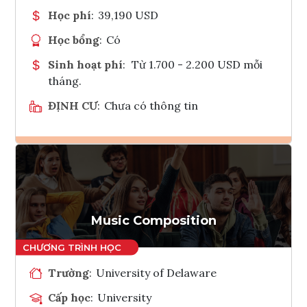
Học phí
:
39,190 USD
Học bổng
:
Có
Sinh hoạt phí
:
Từ 1.700 - 2.200 USD mỗi
tháng.
ĐỊNH CƯ
:
Chưa có thông tin
Ghi danh
Tham vấn Interlink
Music Composition
Trường
:
University of Delaware
Cấp học
:
University