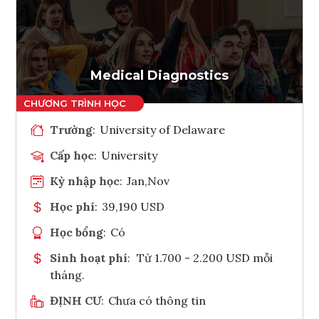
Medical Diagnostics
Trường
:
University of Delaware
Cấp học
:
University
Kỳ nhập học
:
Jan,Nov
Học phí
:
39,190 USD
Học bổng
:
Có
Sinh hoạt phí
:
Từ 1.700 - 2.200 USD mỗi
tháng.
ĐỊNH CƯ
:
Chưa có thông tin