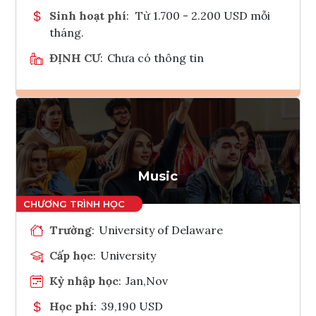
Sinh hoạt phí
:
Từ 1.700 - 2.200 USD mỗi
tháng.
ĐỊNH CƯ
:
Chưa có thông tin
Ghi danh
Tham vấn Interlink
Music
Trường
:
University of Delaware
Cấp học
:
University
Kỳ nhập học
:
Jan,Nov
Học phí
:
39,190 USD