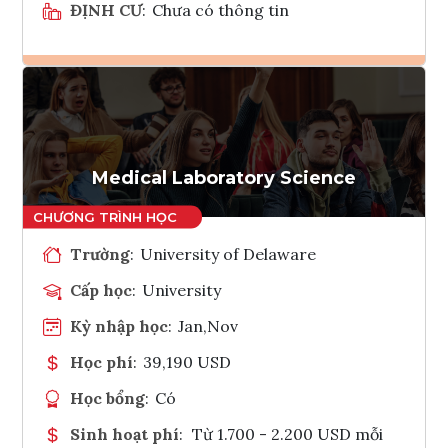
ĐỊNH CƯ
:
Chưa có thông tin
Ghi danh
Tham vấn Interlink
Medical Laboratory Science
Trường
:
University of Delaware
Cấp học
:
University
Kỳ nhập học
:
Jan,Nov
Học phí
:
39,190 USD
Học bổng
:
Có
Sinh hoạt phí
:
Từ 1.700 - 2.200 USD mỗi