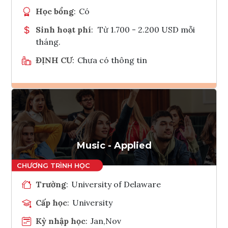
Học bổng
:
Có
Sinh hoạt phí
:
Từ 1.700 - 2.200 USD mỗi
tháng.
ĐỊNH CƯ
:
Chưa có thông tin
Ghi danh
Tham vấn Interlink
Music - Applied
Trường
:
University of Delaware
Cấp học
:
University
Kỳ nhập học
:
Jan,Nov