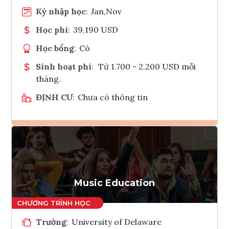
Kỳ nhập học
:
Jan,Nov
Học phí
:
39,190 USD
Học bổng
:
Có
Sinh hoạt phí
:
Từ 1.700 - 2.200 USD mỗi
tháng.
ĐỊNH CƯ
:
Chưa có thông tin
Ghi danh
Tham vấn Interlink
Music Education
Trường
:
University of Delaware