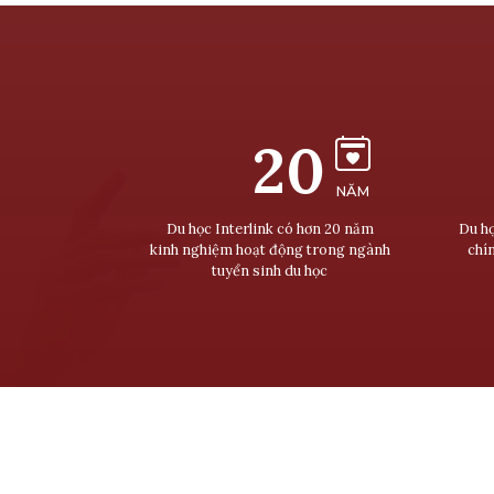
20
NĂM
Du học Interlink có hơn 20 năm
Du họ
kinh nghiệm hoạt động trong ngành
chí
tuyển sinh du học