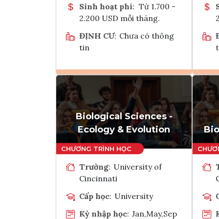
Sinh hoạt phí
:
Từ 1.700 -
2.200 USD mỗi tháng.
ĐỊNH CƯ
:
Chưa có thông
tin
t
Ghi danh
Tham vấn Interlink
Biological Sciences -
Ecology & Evolution
Bi
Trường
:
University of
Cincinnati
Cấp học
:
University
Kỳ nhập học
:
Jan,May,Sep