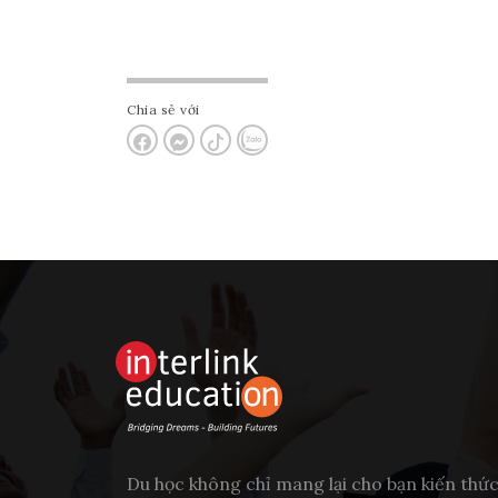
Chia sẻ với
Du học không chỉ mang lại cho bạn kiến thứ