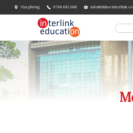
Văn phòng
0768 682 688
info@duhocinterlink.c
@include('frontend.layouts.schema-org', [ 'type' => 'Breadcru
url('/'), ], [ '@type' => 'ListItem', 'position' => 2, 'name' =
=> url()->current(), ], ], ], ])
Me