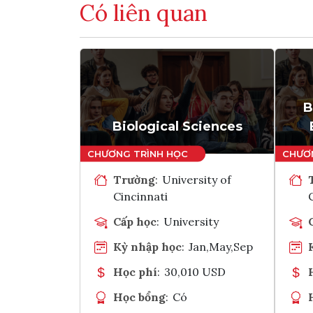
Có liên quan
B
Biological Sciences
Trường
:
University of
Cincinnati
Cấp học
:
University
Kỳ nhập học
:
Jan,May,Sep
Học phí
:
30,010 USD
Học bổng
:
Có