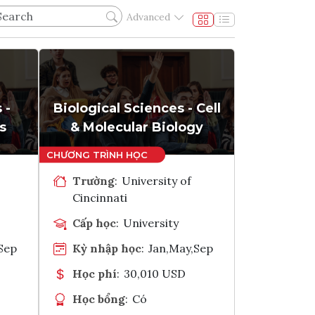
Advanced
 -
Biological Sciences - Cell
s
& Molecular Biology
Trường
:
University of
Cincinnati
Cấp học
:
University
Sep
Kỳ nhập học
:
Jan,May,Sep
Học phí
:
30,010 USD
Học bổng
:
Có