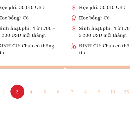
Học phí
:
30,010 USD
Học phí
:
30,010 USD
Học bổng
:
Có
Học bổng
:
Có
Sinh hoạt phí
:
Từ 1.700 -
Sinh hoạt phí
:
Từ 1.70
2.200 USD mỗi tháng.
2.200 USD mỗi tháng.
ĐỊNH CƯ
:
Chưa có thông
ĐỊNH CƯ
:
Chưa có th
in
tin
Ghi danh
Ghi danh
2
3
4
5
6
7
8
9
10
35
Tham vấn Interlink
Tham vấn Interlin