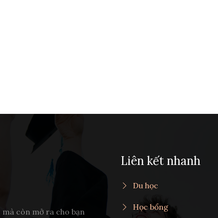
Liên kết nhanh
Du học
Học bổng
c mà còn mở ra cho bạn