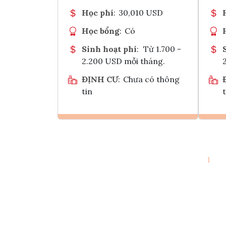
Học phí
:
30,010 USD
Học bổng
:
Có
Sinh hoạt phí
:
Từ 1.700 -
2.200 USD mỗi tháng.
ĐỊNH CƯ
:
Chưa có thông
tin
t
Ghi danh
1
Tham vấn Interlink