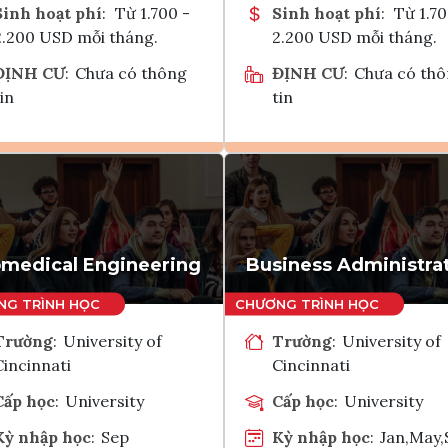
Sinh hoạt phí
:
Từ 1.700 -
Sinh hoạt phí
:
Từ 1.70
2.200 USD mỗi tháng.
2.200 USD mỗi tháng.
ĐỊNH CƯ
:
Chưa có thông
ĐỊNH CƯ
:
Chưa có th
in
tin
Ghi danh
Ghi danh
Tham vấn Interlink
Tham vấn Interlin
omedical Engineering
Business Administra
Trường
:
University of
Trường
:
University of
Cincinnati
Cincinnati
Cấp học
:
University
Cấp học
:
University
Kỳ nhập học
:
Sep
Kỳ nhập học
:
Jan,May,