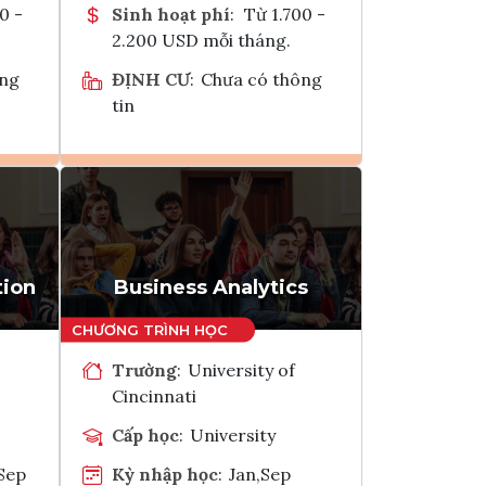
0 -
Sinh hoạt phí
:
Từ 1.700 -
2.200 USD mỗi tháng.
ông
ĐỊNH CƯ
:
Chưa có thông
tin
Ghi danh
k
Tham vấn Interlink
tion
Business Analytics
Trường
:
University of
Cincinnati
Cấp học
:
University
Sep
Kỳ nhập học
:
Jan,Sep