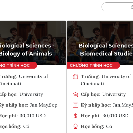
iological Sciences -
Biological Sciences
Biology of Animals
Biomedical Studie
Trường
:
University of
Trường
:
University of
Cincinnati
Cincinnati
Cấp học
:
University
Cấp học
:
University
Kỳ nhập học
:
Jan,May,Sep
Kỳ nhập học
:
Jan,May,
Học phí
:
30,010 USD
Học phí
:
30,010 USD
Học bổng
:
Có
Học bổng
:
Có