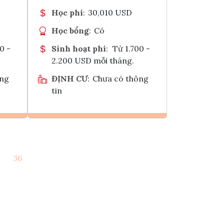
Học phí
:
30,010 USD
Học bổng
:
Có
0 -
Sinh hoạt phí
:
Từ 1.700 -
2.200 USD mỗi tháng.
ông
ĐỊNH CƯ
:
Chưa có thông
tin
Ghi danh
36
k
Tham vấn Interlink