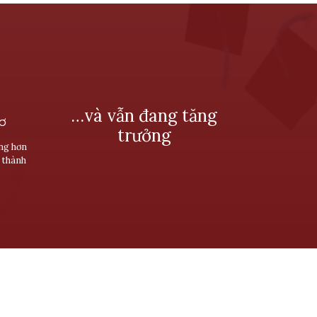
…và vẫn đang tăng
SƠ
trưởng
ùng hơn
 thành