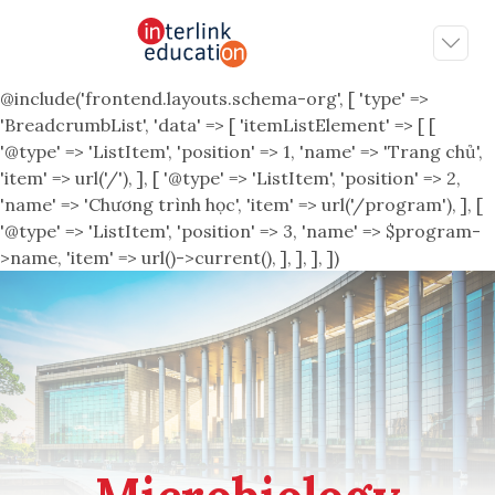
@include('frontend.layouts.schema-org', [ 'type' =>
'BreadcrumbList', 'data' => [ 'itemListElement' => [ [
'@type' => 'ListItem', 'position' => 1, 'name' => 'Trang chủ',
'item' => url('/'), ], [ '@type' => 'ListItem', 'position' => 2,
'name' => 'Chương trình học', 'item' => url('/program'), ], [
'@type' => 'ListItem', 'position' => 3, 'name' => $program-
>name, 'item' => url()->current(), ], ], ], ])