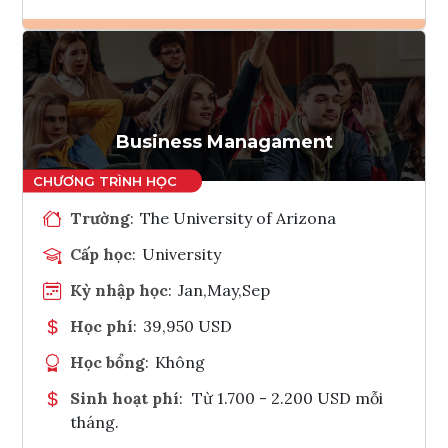
Ghi danh
Tham vấn Interlink
Business Managament
Trường
:
The University of Arizona
Cấp học
:
University
Kỳ nhập học
:
Jan,May,Sep
Học phí
:
39,950 USD
Học bổng
:
Không
Sinh hoạt phí
:
Từ 1.700 - 2.200 USD mỗi
tháng.