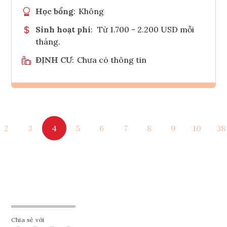
Học bổng
:
Không
Sinh hoạt phí
:
Từ 1.700 - 2.200 USD mỗi
tháng.
ĐỊNH CƯ
:
Chưa có thông tin
Ghi danh
2
3
4
5
6
7
8
9
10
38
Tham vấn Interlink
Chia sẻ với