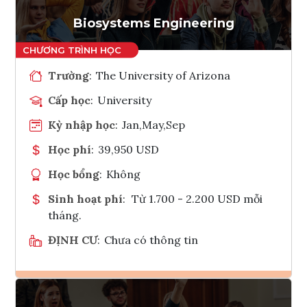
Tham vấn Interlink
Biosystems Engineering
Trường
:
The University of Arizona
Cấp học
:
University
Kỳ nhập học
:
Jan,May,Sep
Học phí
:
39,950 USD
Học bổng
:
Không
Sinh hoạt phí
:
Từ 1.700 - 2.200 USD mỗi
tháng.
ĐỊNH CƯ
:
Chưa có thông tin
Ghi danh