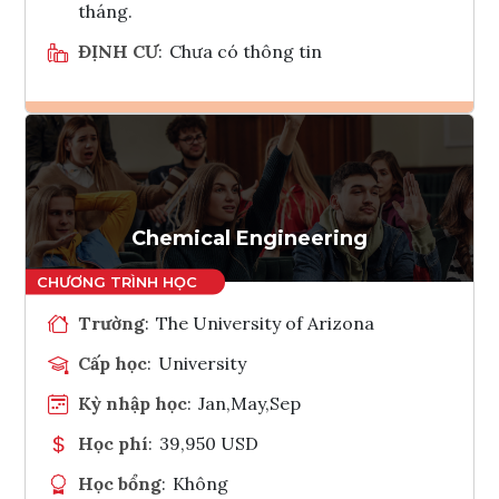
tháng.
ĐỊNH CƯ
:
Chưa có thông tin
Ghi danh
Tham vấn Interlink
Chemical Engineering
Trường
:
The University of Arizona
Cấp học
:
University
Kỳ nhập học
:
Jan,May,Sep
Học phí
:
39,950 USD
Học bổng
:
Không