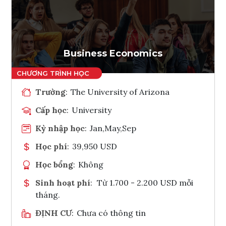
Ghi danh
Tham vấn Interlink
Business Economics
Trường
:
The University of Arizona
Cấp học
:
University
Kỳ nhập học
:
Jan,May,Sep
Học phí
:
39,950 USD
Học bổng
:
Không
Sinh hoạt phí
:
Từ 1.700 - 2.200 USD mỗi
tháng.
ĐỊNH CƯ
:
Chưa có thông tin