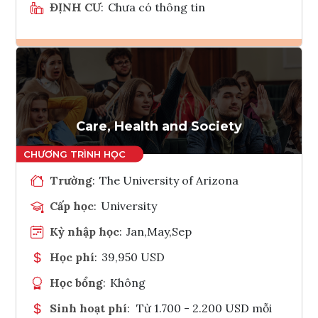
ĐỊNH CƯ
:
Chưa có thông tin
Ghi danh
Tham vấn Interlink
Care, Health and Society
Trường
:
The University of Arizona
Cấp học
:
University
Kỳ nhập học
:
Jan,May,Sep
Học phí
:
39,950 USD
Học bổng
:
Không
Sinh hoạt phí
:
Từ 1.700 - 2.200 USD mỗi