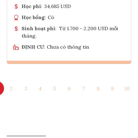
Học phí
:
34,685 USD
Học bổng
:
Có
Sinh hoạt phí
:
Từ 1.700 - 2.200 USD mỗi
tháng.
ĐỊNH CƯ
:
Chưa có thông tin
Ghi danh
2
3
4
5
6
7
8
9
10
Tham vấn Interlink