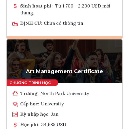
Sinh hoạt phí
:
Từ 1.700 - 2.200 USD mỗi
tháng.
ĐỊNH CƯ
:
Chưa có thông tin
Ghi danh
Tham vấn Interlink
Art Management Certificate
Trường
:
North Park University
Cấp học
:
University
Kỳ nhập học
:
Jan
Học phí
:
34,685 USD