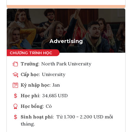
Ghi danh
Tham vấn Interlink
Advertising
Trường
:
North Park University
Cấp học
:
University
Kỳ nhập học
:
Jan
Học phí
:
34,685 USD
Học bổng
:
Có
Sinh hoạt phí
:
Từ 1.700 - 2.200 USD mỗi
tháng.