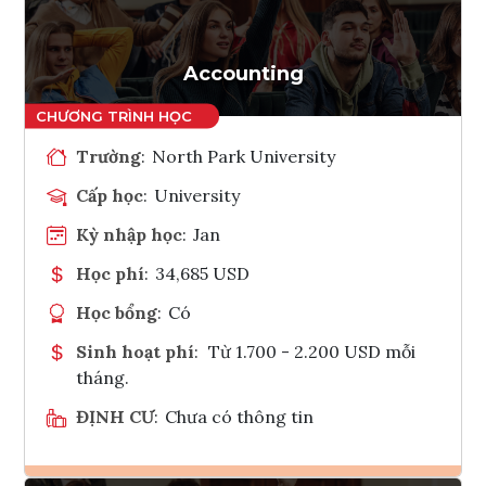
Tham vấn Interlink
Accounting
Trường
:
North Park University
Cấp học
:
University
Kỳ nhập học
:
Jan
Học phí
:
34,685 USD
Học bổng
:
Có
Sinh hoạt phí
:
Từ 1.700 - 2.200 USD mỗi
tháng.
ĐỊNH CƯ
:
Chưa có thông tin