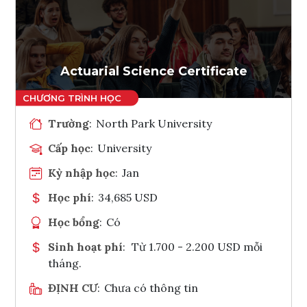
Ghi danh
Tham vấn Interlink
Actuarial Science Certificate
Trường
:
North Park University
Cấp học
:
University
Kỳ nhập học
:
Jan
Học phí
:
34,685 USD
Học bổng
:
Có
Sinh hoạt phí
:
Từ 1.700 - 2.200 USD mỗi
tháng.
ĐỊNH CƯ
:
Chưa có thông tin