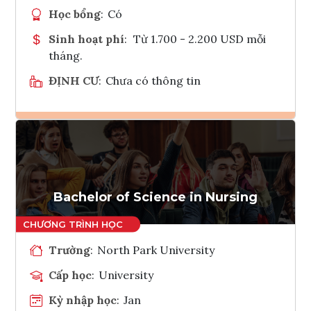
Học bổng
:
Có
Sinh hoạt phí
:
Từ 1.700 - 2.200 USD mỗi
tháng.
ĐỊNH CƯ
:
Chưa có thông tin
Ghi danh
Tham vấn Interlink
Bachelor of Science in Nursing
Trường
:
North Park University
Cấp học
:
University
Kỳ nhập học
:
Jan