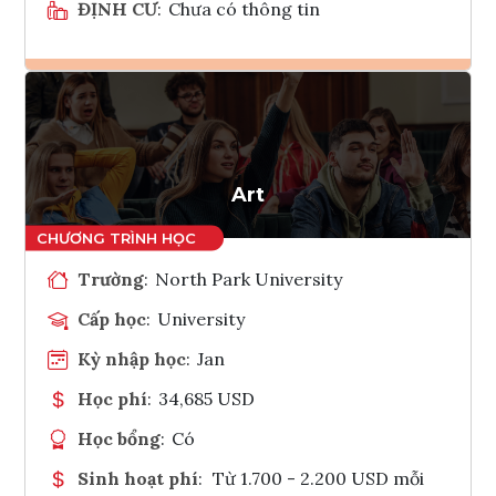
ĐỊNH CƯ
:
Chưa có thông tin
Ghi danh
Tham vấn Interlink
Art
Trường
:
North Park University
Cấp học
:
University
Kỳ nhập học
:
Jan
Học phí
:
34,685 USD
Học bổng
:
Có
Sinh hoạt phí
:
Từ 1.700 - 2.200 USD mỗi