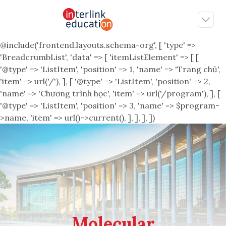
@include('frontend.layouts.schema-org', [ 'type' =>
'BreadcrumbList', 'data' => [ 'itemListElement' => [ [
'@type' => 'ListItem', 'position' => 1, 'name' => 'Trang chủ',
'item' => url('/'), ], [ '@type' => 'ListItem', 'position' => 2,
'name' => 'Chương trình học', 'item' => url('/program'), ], [
'@type' => 'ListItem', 'position' => 3, 'name' => $program-
>name, 'item' => url()->current(), ], ], ], ])
Molecular