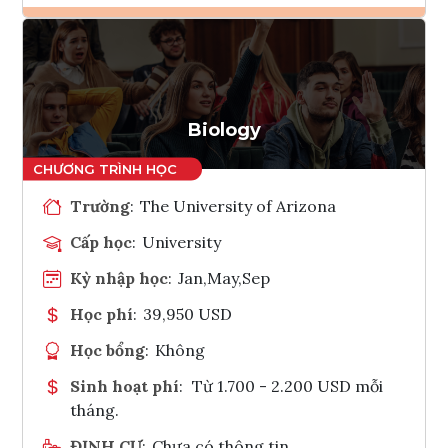
Ghi danh
Tham vấn Interlink
Biology
Trường
:
The University of Arizona
Cấp học
:
University
Kỳ nhập học
:
Jan,May,Sep
Học phí
:
39,950 USD
Học bổng
:
Không
Sinh hoạt phí
:
Từ 1.700 - 2.200 USD mỗi
tháng.
ĐỊNH CƯ
:
Chưa có thông tin