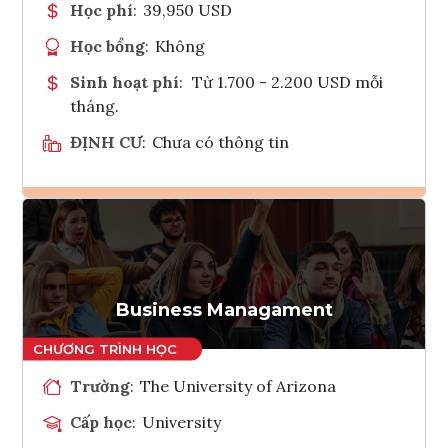
Học phí
:
39,950 USD
Học bổng
:
Không
Sinh hoạt phí
:
Từ 1.700 - 2.200 USD mỗi
tháng.
ĐỊNH CƯ
:
Chưa có thông tin
Ghi danh
Tham vấn Interlink
Business Managament
Trường
:
The University of Arizona
Cấp học
:
University