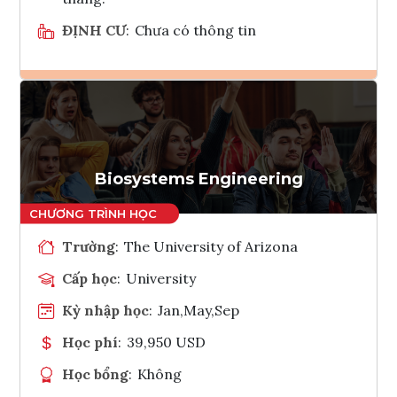
ĐỊNH CƯ
:
Chưa có thông tin
Ghi danh
Tham vấn Interlink
Biosystems Engineering
Trường
:
The University of Arizona
Cấp học
:
University
Kỳ nhập học
:
Jan,May,Sep
Học phí
:
39,950 USD
Học bổng
:
Không