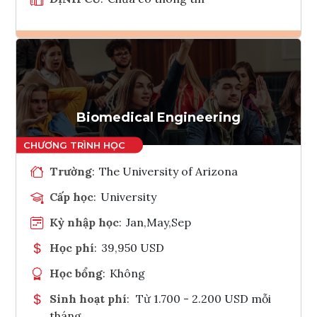
Ghi danh
Tham vấn Interlink
Biomedical Engineering
Trường
:
The University of Arizona
Cấp học
:
University
Kỳ nhập học
:
Jan,May,Sep
Học phí
:
39,950 USD
Học bổng
:
Không
Sinh hoạt phí
:
Từ 1.700 - 2.200 USD mỗi
tháng.