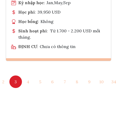
Kỳ nhập học
:
Jan,May,Sep
Học phí
:
39,950 USD
Học bổng
:
Không
Sinh hoạt phí
:
Từ 1.700 - 2.200 USD mỗi
tháng.
ĐỊNH CƯ
:
Chưa có thông tin
Ghi danh
2
3
4
5
6
7
8
9
10
34
Tham vấn Interlink