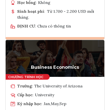
Học bổng
:
Không
Sinh hoạt phí
:
Từ 1.700 - 2.200 USD mỗi
tháng.
ĐỊNH CƯ
:
Chưa có thông tin
Ghi danh
Tham vấn Interlink
Business Economics
Trường
:
The University of Arizona
Cấp học
:
University
Kỳ nhập học
:
Jan,May,Sep