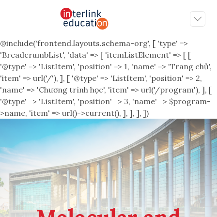
@include('frontend.layouts.schema-org', [ 'type' =>
'BreadcrumbList', 'data' => [ 'itemListElement' => [ [
'@type' => 'ListItem', 'position' => 1, 'name' => 'Trang chủ',
'item' => url('/'), ], [ '@type' => 'ListItem', 'position' => 2,
'name' => 'Chương trình học', 'item' => url('/program'), ], [
'@type' => 'ListItem', 'position' => 3, 'name' => $program-
>name, 'item' => url()->current(), ], ], ], ])