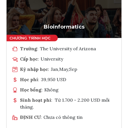
Ghi danh
Tham vấn Interlink
Bioinformatics
Trường
:
The University of Arizona
Cấp học
:
University
Kỳ nhập học
:
Jan,May,Sep
Học phí
:
39,950 USD
Học bổng
:
Không
Sinh hoạt phí
:
Từ 1.700 - 2.200 USD mỗi
tháng.
ĐỊNH CƯ
:
Chưa có thông tin