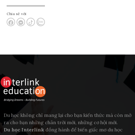
Chia sẻ với
Du học không chỉ mang lại cho bạn kiến thức mà còn mở
ra cho bạn những chân trời mới, những cơ hội mới.
Du học Interlink
đồng hành để biến giấc mơ du học