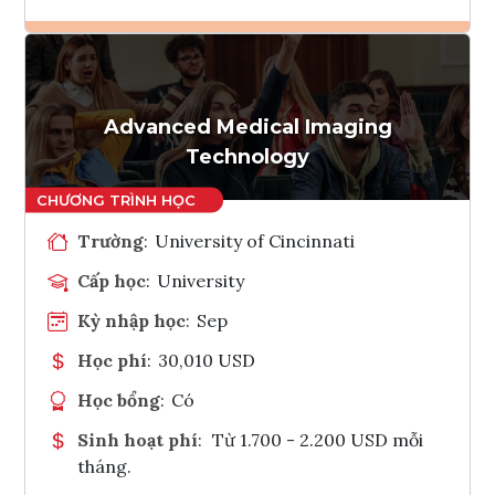
Ghi danh
Tham vấn Interlink
Advanced Medical Imaging
Technology
Trường
:
University of Cincinnati
Cấp học
:
University
Kỳ nhập học
:
Sep
Học phí
:
30,010 USD
Học bổng
:
Có
Sinh hoạt phí
:
Từ 1.700 - 2.200 USD mỗi
tháng.