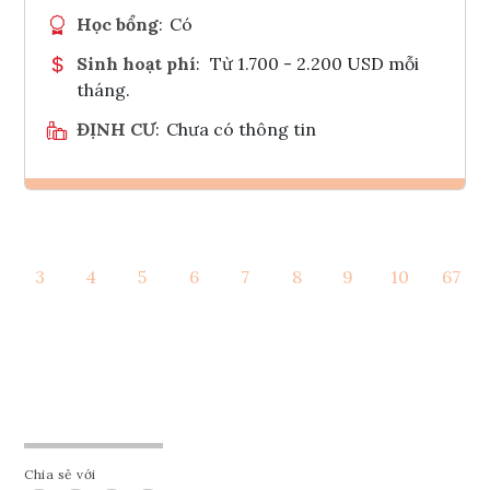
Học bổng
:
Có
Sinh hoạt phí
:
Từ 1.700 - 2.200 USD mỗi
tháng.
ĐỊNH CƯ
:
Chưa có thông tin
Ghi danh
3
4
5
6
7
8
9
10
67
Tham vấn Interlink
Chia sẻ với