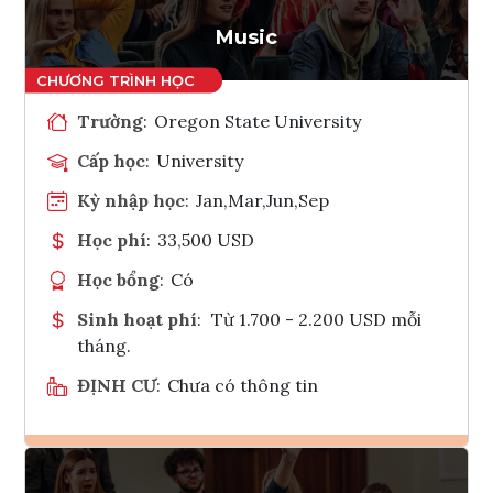
Tham vấn Interlink
Music
Trường
:
Oregon State University
Cấp học
:
University
Kỳ nhập học
:
Jan,Mar,Jun,Sep
Học phí
:
33,500 USD
Học bổng
:
Có
Sinh hoạt phí
:
Từ 1.700 - 2.200 USD mỗi
tháng.
ĐỊNH CƯ
:
Chưa có thông tin
Ghi danh