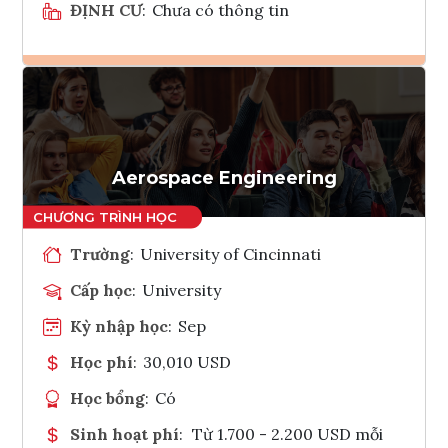
ĐỊNH CƯ
:
Chưa có thông tin
Ghi danh
Tham vấn Interlink
Aerospace Engineering
Trường
:
University of Cincinnati
Cấp học
:
University
Kỳ nhập học
:
Sep
Học phí
:
30,010 USD
Học bổng
:
Có
Sinh hoạt phí
:
Từ 1.700 - 2.200 USD mỗi