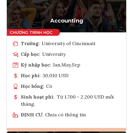
Tham vấn Interlink
Accounting
Trường
:
University of Cincinnati
Cấp học
:
University
Kỳ nhập học
:
Jan,May,Sep
Học phí
:
30,010 USD
Học bổng
:
Có
Sinh hoạt phí
:
Từ 1.700 - 2.200 USD mỗi
tháng.
ĐỊNH CƯ
:
Chưa có thông tin