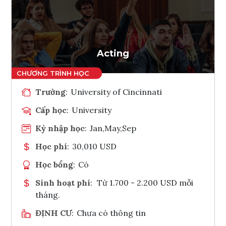
Ghi danh
Tham vấn Interlink
Acting
Trường
:
University of Cincinnati
Cấp học
:
University
Kỳ nhập học
:
Jan,May,Sep
Học phí
:
30,010 USD
Học bổng
:
Có
Sinh hoạt phí
:
Từ 1.700 - 2.200 USD mỗi
tháng.
ĐỊNH CƯ
:
Chưa có thông tin