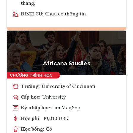
tháng.
ĐỊNH CƯ
:
Chưa có thông tin
Ghi danh
Tham vấn Interlink
Africana Studies
Trường
:
University of Cincinnati
Cấp học
:
University
Kỳ nhập học
:
Jan,May,Sep
Học phí
:
30,010 USD
Học bổng
:
Có