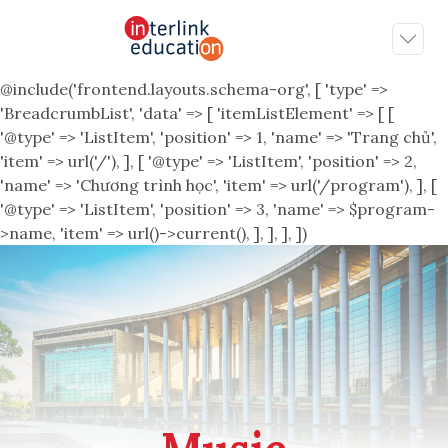
@include('frontend.layouts.schema-org', [ 'type' =>
'BreadcrumbList', 'data' => [ 'itemListElement' => [ [
'@type' => 'ListItem', 'position' => 1, 'name' => 'Trang chủ',
'item' => url('/'), ], [ '@type' => 'ListItem', 'position' => 2,
'name' => 'Chương trình học', 'item' => url('/program'), ], [
'@type' => 'ListItem', 'position' => 3, 'name' => $program-
>name, 'item' => url()->current(), ], ], ], ])