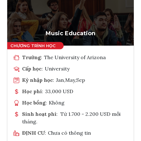
Ghi danh
Tham vấn Interlink
Music Education
Trường
:
The University of Arizona
Cấp học
:
University
Kỳ nhập học
:
Jan,May,Sep
Học phí
:
33,000 USD
Học bổng
:
Không
Sinh hoạt phí
:
Từ 1.700 - 2.200 USD mỗi
tháng.
ĐỊNH CƯ
:
Chưa có thông tin