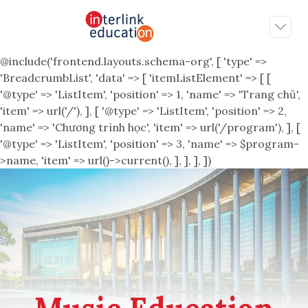
@include('frontend.layouts.schema-org', [ 'type' =>
'BreadcrumbList', 'data' => [ 'itemListElement' => [ [
'@type' => 'ListItem', 'position' => 1, 'name' => 'Trang chủ',
'item' => url('/'), ], [ '@type' => 'ListItem', 'position' => 2,
'name' => 'Chương trình học', 'item' => url('/program'), ], [
'@type' => 'ListItem', 'position' => 3, 'name' => $program-
>name, 'item' => url()->current(), ], ], ], ])