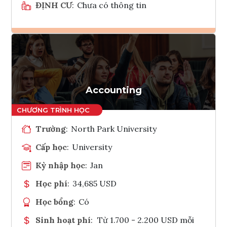
ĐỊNH CƯ
:
Chưa có thông tin
Ghi danh
Tham vấn Interlink
Accounting
Trường
:
North Park University
Cấp học
:
University
Kỳ nhập học
:
Jan
Học phí
:
34,685 USD
Học bổng
:
Có
Sinh hoạt phí
:
Từ 1.700 - 2.200 USD mỗi