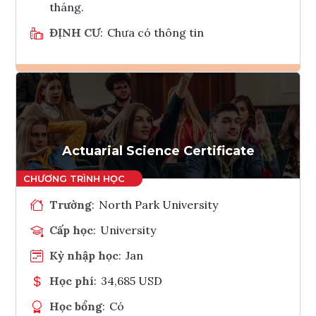
tháng.
ĐỊNH CƯ
:
Chưa có thông tin
Ghi danh
Tham vấn Interlink
Actuarial Science Certificate
Trường
:
North Park University
Cấp học
:
University
Kỳ nhập học
:
Jan
Học phí
:
34,685 USD
Học bổng
:
Có