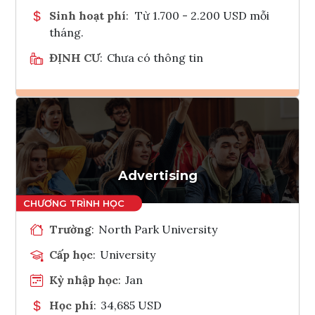
Sinh hoạt phí
:
Từ 1.700 - 2.200 USD mỗi
tháng.
ĐỊNH CƯ
:
Chưa có thông tin
Ghi danh
Tham vấn Interlink
Advertising
Trường
:
North Park University
Cấp học
:
University
Kỳ nhập học
:
Jan
Học phí
:
34,685 USD