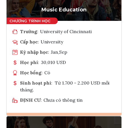
Tham vấn Interlink
Music Education
Trường
:
University of Cincinnati
Cấp học
:
University
Kỳ nhập học
:
Jan,Sep
Học phí
:
30,010 USD
Học bổng
:
Có
Sinh hoạt phí
:
Từ 1.700 - 2.200 USD mỗi
tháng.
ĐỊNH CƯ
:
Chưa có thông tin
Ghi danh