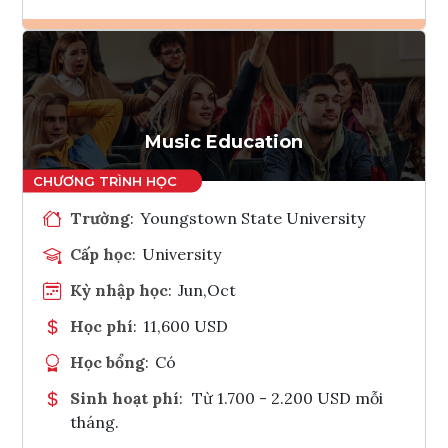
Ghi danh
Tham vấn Interlink
Music Education
Trường
:
Youngstown State University
Cấp học
:
University
Kỳ nhập học
:
Jun,Oct
Học phí
:
11,600 USD
Học bổng
:
Có
Sinh hoạt phí
:
Từ 1.700 - 2.200 USD mỗi
tháng.