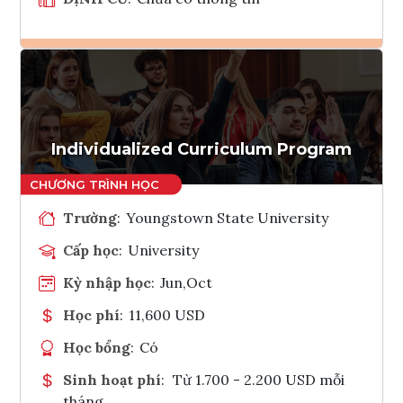
Ghi danh
Tham vấn Interlink
Individualized Curriculum Program
Trường
:
Youngstown State University
Cấp học
:
University
Kỳ nhập học
:
Jun,Oct
Học phí
:
11,600 USD
Học bổng
:
Có
Sinh hoạt phí
:
Từ 1.700 - 2.200 USD mỗi
tháng.