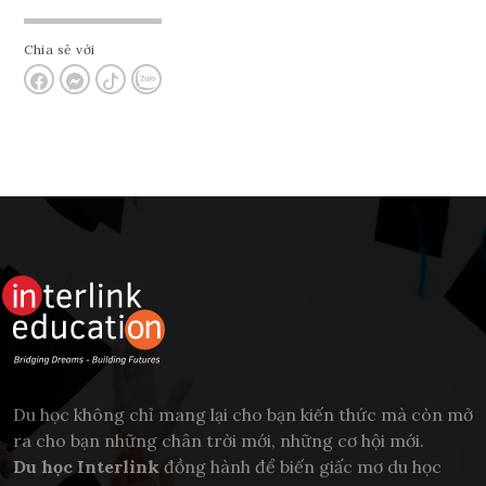
Chia sẻ với
Du học không chỉ mang lại cho bạn kiến thức mà còn mở
ra cho bạn những chân trời mới, những cơ hội mới.
Du học Interlink
đồng hành để biến giấc mơ du học