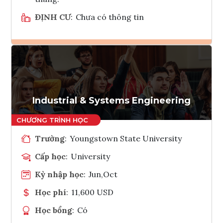
ĐỊNH CƯ
:
Chưa có thông tin
Ghi danh
Tham vấn Interlink
Industrial & Systems Engineering
Trường
:
Youngstown State University
Cấp học
:
University
Kỳ nhập học
:
Jun,Oct
Học phí
:
11,600 USD
Học bổng
:
Có