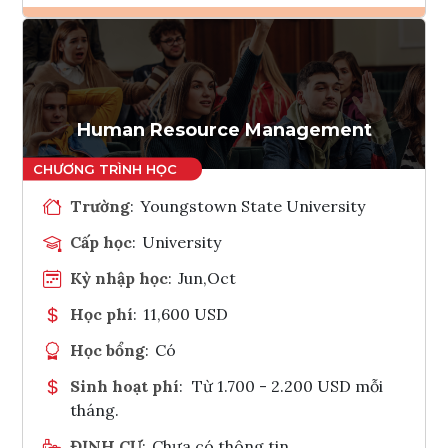
Ghi danh
Tham vấn Interlink
Human Resource Management
Trường
:
Youngstown State University
Cấp học
:
University
Kỳ nhập học
:
Jun,Oct
Học phí
:
11,600 USD
Học bổng
:
Có
Sinh hoạt phí
:
Từ 1.700 - 2.200 USD mỗi
tháng.
ĐỊNH CƯ
:
Chưa có thông tin