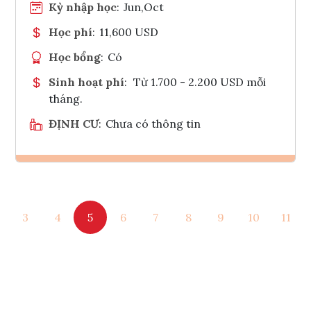
Kỳ nhập học
:
Jun,Oct
Học phí
:
11,600 USD
Học bổng
:
Có
Sinh hoạt phí
:
Từ 1.700 - 2.200 USD mỗi
tháng.
ĐỊNH CƯ
:
Chưa có thông tin
Ghi danh
3
4
5
6
7
8
9
10
11
Tham vấn Interlink