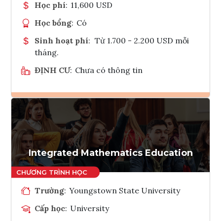
Học phí
:
11,600 USD
Học bổng
:
Có
Sinh hoạt phí
:
Từ 1.700 - 2.200 USD mỗi
tháng.
ĐỊNH CƯ
:
Chưa có thông tin
Ghi danh
Tham vấn Interlink
Integrated Mathematics Education
Trường
:
Youngstown State University
Cấp học
:
University