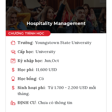
Ghi danh
Tham vấn Interlink
Hospitality Management
Trường
:
Youngstown State University
Cấp học
:
University
Kỳ nhập học
:
Jun,Oct
Học phí
:
11,600 USD
Học bổng
:
Có
Sinh hoạt phí
:
Từ 1.700 - 2.200 USD mỗi
tháng.
ĐỊNH CƯ
:
Chưa có thông tin