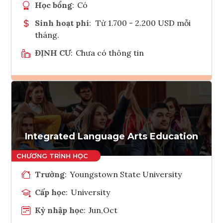
Học bổng
:
Có
Sinh hoạt phí
:
Từ 1.700 - 2.200 USD mỗi
tháng.
ĐỊNH CƯ
:
Chưa có thông tin
Ghi danh
Tham vấn Interlink
Integrated Language Arts Education
Trường
:
Youngstown State University
Cấp học
:
University
Kỳ nhập học
:
Jun,Oct