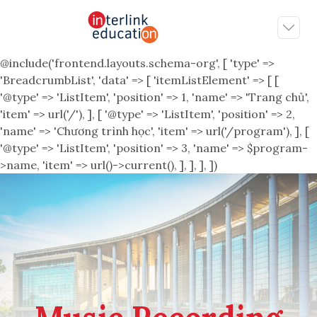
@include('frontend.layouts.schema-org', [ 'type' =>
'BreadcrumbList', 'data' => [ 'itemListElement' => [ [
'@type' => 'ListItem', 'position' => 1, 'name' => 'Trang chủ',
'item' => url('/'), ], [ '@type' => 'ListItem', 'position' => 2,
'name' => 'Chương trình học', 'item' => url('/program'), ], [
'@type' => 'ListItem', 'position' => 3, 'name' => $program-
>name, 'item' => url()->current(), ], ], ], ])