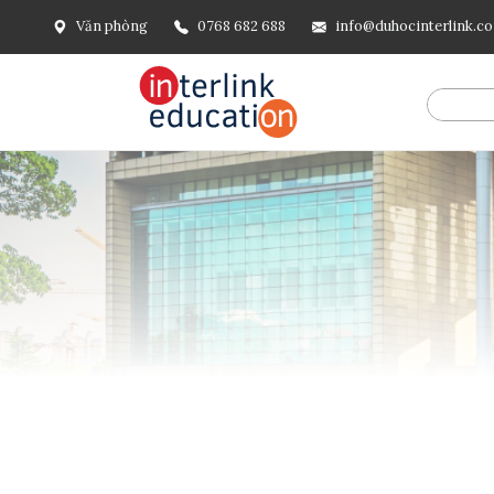
Văn phòng
0768 682 688
info@duhocinterlink.c
@include('frontend.layouts.schema-org', [ 'type' => 'Breadcru
url('/'), ], [ '@type' => 'ListItem', 'position' => 2, 'name' =
=> url()->current(), ], ], ], ])