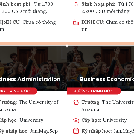
Sinh hoạt phí
:
Từ 1.700 -
Sinh hoạt phí
:
Từ 1.70
2.200 USD mỗi tháng.
2.200 USD mỗi tháng.
ĐỊNH CƯ
:
Chưa có thông
ĐỊNH CƯ
:
Chưa có th
in
tin
Ghi danh
Ghi danh
Tham vấn Interlink
Tham vấn Interlin
iness Administration
Business Economi
Trường
:
The University of
Trường
:
The Universit
Arizona
Arizona
Cấp học
:
University
Cấp học
:
University
Kỳ nhập học
:
Jan,May,Sep
Kỳ nhập học
:
Jan,May,