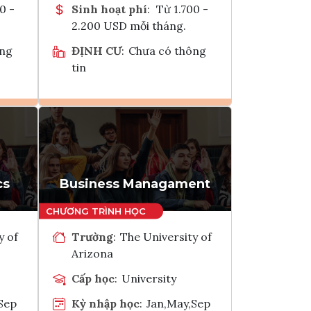
0 -
Sinh hoạt phí
:
Từ 1.700 -
2.200 USD mỗi tháng.
ông
ĐỊNH CƯ
:
Chưa có thông
tin
Ghi danh
k
Tham vấn Interlink
cs
Business Managament
y of
Trường
:
The University of
Arizona
Cấp học
:
University
Sep
Kỳ nhập học
:
Jan,May,Sep