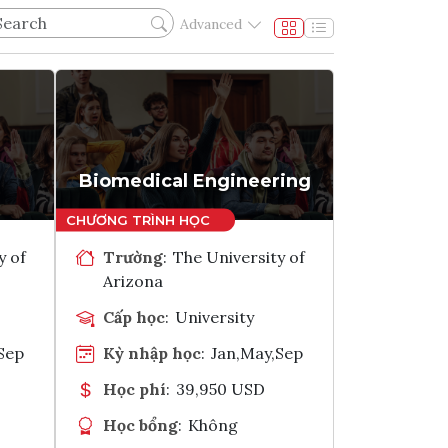
Advanced
Biomedical Engineering
y of
Trường
:
The University of
Arizona
Cấp học
:
University
Sep
Kỳ nhập học
:
Jan,May,Sep
Học phí
:
39,950 USD
Học bổng
:
Không