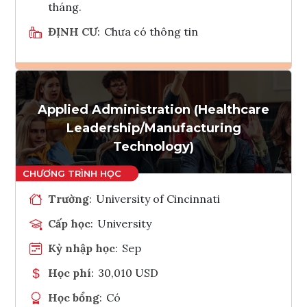
tháng.
ĐỊNH CƯ
:
Chưa có thông tin
Ghi danh
Applied Administration (Healthcare
Tham vấn Interlink
Leadership/Manufacturing
Technology)
Trường
:
University of Cincinnati
Cấp học
:
University
Kỳ nhập học
:
Sep
Học phí
:
30,010 USD
Học bổng
:
Có