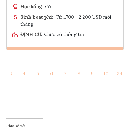
Học bổng
:
Có
Sinh hoạt phí
:
Từ 1.700 - 2.200 USD mỗi
tháng.
ĐỊNH CƯ
:
Chưa có thông tin
Ghi danh
3
4
5
6
7
8
9
10
34
Tham vấn Interlink
Chia sẻ với