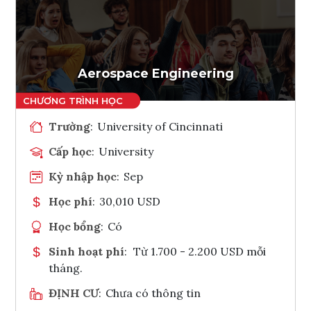
Ghi danh
Tham vấn Interlink
Aerospace Engineering
Trường
:
University of Cincinnati
Cấp học
:
University
Kỳ nhập học
:
Sep
Học phí
:
30,010 USD
Học bổng
:
Có
Sinh hoạt phí
:
Từ 1.700 - 2.200 USD mỗi
tháng.
ĐỊNH CƯ
:
Chưa có thông tin