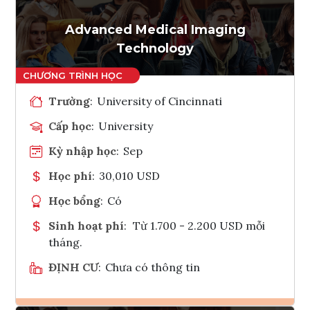
Tham vấn Interlink
Advanced Medical Imaging
Technology
Trường
:
University of Cincinnati
Cấp học
:
University
Kỳ nhập học
:
Sep
Học phí
:
30,010 USD
Học bổng
:
Có
Sinh hoạt phí
:
Từ 1.700 - 2.200 USD mỗi
tháng.
ĐỊNH CƯ
:
Chưa có thông tin