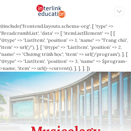
@include('frontend.layouts.schema-org', [ 'type' =>
'BreadcrumbList', 'data' => [ 'itemListElement' => [ [
'@type' => 'ListItem', 'position' => 1, 'name' => 'Trang chủ',
'item' => url('/'), ], [ '@type' => 'ListItem', 'position' => 2,
'name' => 'Chương trình học', 'item' => url('/program'), ], [
'@type' => 'ListItem', 'position' => 3, 'name' => $program-
>name, 'item' => url()->current(), ], ], ], ])