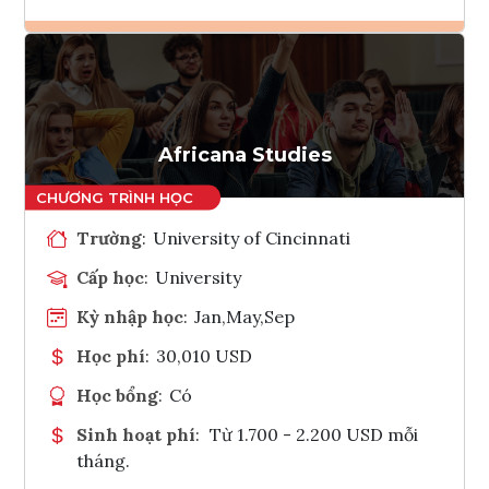
Ghi danh
Tham vấn Interlink
Africana Studies
Trường
:
University of Cincinnati
Cấp học
:
University
Kỳ nhập học
:
Jan,May,Sep
Học phí
:
30,010 USD
Học bổng
:
Có
Sinh hoạt phí
:
Từ 1.700 - 2.200 USD mỗi
tháng.