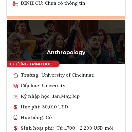
ĐỊNH CƯ
:
Chưa có thông tin
Ghi danh
Tham vấn Interlink
Anthropology
Trường
:
University of Cincinnati
Cấp học
:
University
Kỳ nhập học
:
Jan,May,Sep
Học phí
:
30,010 USD
Học bổng
:
Có
Sinh hoạt phí
:
Từ 1.700 - 2.200 USD mỗi