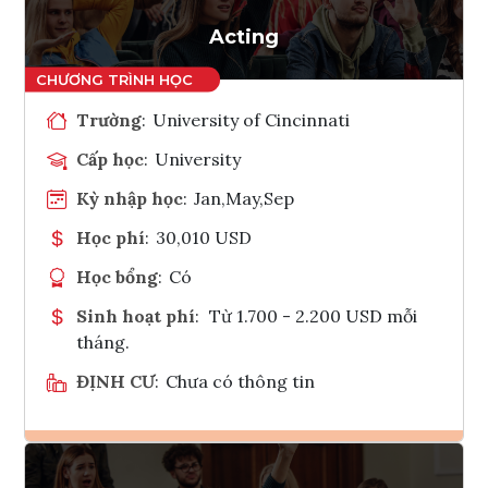
Tham vấn Interlink
Acting
Trường
:
University of Cincinnati
Cấp học
:
University
Kỳ nhập học
:
Jan,May,Sep
Học phí
:
30,010 USD
Học bổng
:
Có
Sinh hoạt phí
:
Từ 1.700 - 2.200 USD mỗi
tháng.
ĐỊNH CƯ
:
Chưa có thông tin
Ghi danh