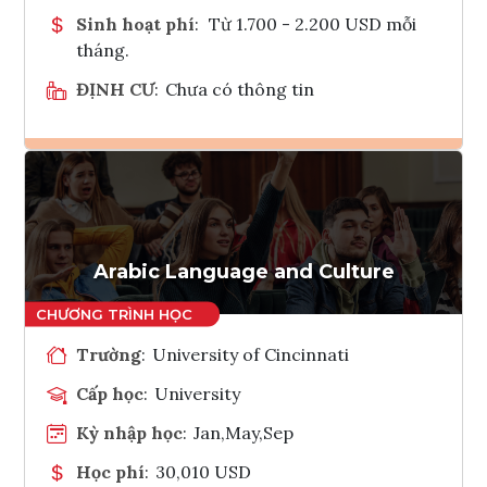
Sinh hoạt phí
:
Từ 1.700 - 2.200 USD mỗi
tháng.
ĐỊNH CƯ
:
Chưa có thông tin
Ghi danh
Tham vấn Interlink
Arabic Language and Culture
Trường
:
University of Cincinnati
Cấp học
:
University
Kỳ nhập học
:
Jan,May,Sep
Học phí
:
30,010 USD