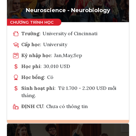
Tham vấn Interlink
Neuroscience - Neurobiology
Trường
:
University of Cincinnati
Cấp học
:
University
Kỳ nhập học
:
Jan,May,Sep
Học phí
:
30,010 USD
Học bổng
:
Có
Sinh hoạt phí
:
Từ 1.700 - 2.200 USD mỗi
tháng.
ĐỊNH CƯ
:
Chưa có thông tin
Ghi danh