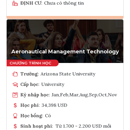
ĐỊNH CƯ
:
Chưa có thông tin
Ghi danh
Tham vấn Interlink
Aeronautical Management Technology
Trường
:
Arizona State University
Cấp học
:
University
Kỳ nhập học
:
Jan,Feb,Mar,Aug,Sep,Oct,Nov
Học phí
:
34,398 USD
Học bổng
:
Có
Sinh hoạt phí
:
Từ 1.700 - 2.200 USD mỗi