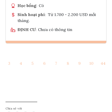
Học bổng
:
Có
Sinh hoạt phí
:
Từ 1.700 - 2.200 USD mỗi
tháng.
ĐỊNH CƯ
:
Chưa có thông tin
Ghi danh
3
4
5
6
7
8
9
10
44
Tham vấn Interlink
Chia sẻ với