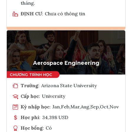
tháng.
ĐỊNH CƯ
:
Chưa có thông tin
Ghi danh
Tham vấn Interlink
Aerospace Engineering
Trường
:
Arizona State University
Cấp học
:
University
Kỳ nhập học
:
Jan,Feb,Mar,Aug,Sep,Oct,Nov
Học phí
:
34,398 USD
Học bổng
:
Có