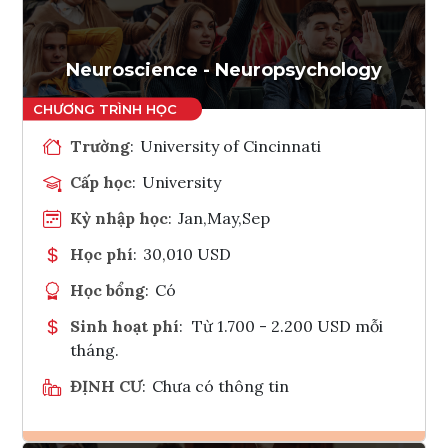
Tham vấn Interlink
Neuroscience - Neuropsychology
Trường
:
University of Cincinnati
Cấp học
:
University
Kỳ nhập học
:
Jan,May,Sep
Học phí
:
30,010 USD
Học bổng
:
Có
Sinh hoạt phí
:
Từ 1.700 - 2.200 USD mỗi
tháng.
ĐỊNH CƯ
:
Chưa có thông tin