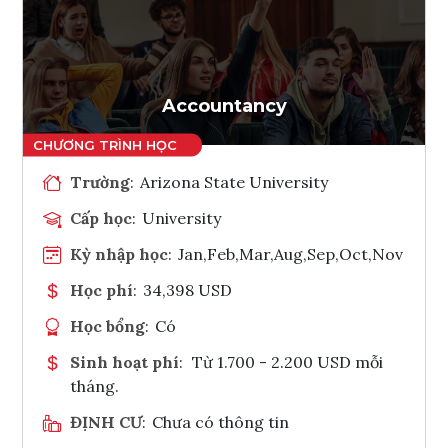
Ghi danh
Tham vấn Interlink
Accountancy
Trường
:
Arizona State University
Cấp học
:
University
Kỳ nhập học
:
Jan,Feb,Mar,Aug,Sep,Oct,Nov
Học phí
:
34,398 USD
Học bổng
:
Có
Sinh hoạt phí
:
Từ 1.700 - 2.200 USD mỗi
tháng.
ĐỊNH CƯ
:
Chưa có thông tin