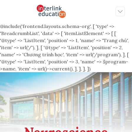
@include('frontend.layouts.schema-org', [ 'type' =>
'BreadcrumbList', 'data' => [ 'itemListElement' => [ [
'@type' => 'ListItem', 'position' => 1, 'name' => 'Trang chủ',
'item' => url('/'), ], [ '@type' => 'ListItem', 'position' => 2,
'name' => 'Chương trình học', 'item' => url('/program'), ], [
'@type' => 'ListItem', 'position' => 3, 'name' => $program-
>name, 'item' => url()->current(), ], ], ], ])