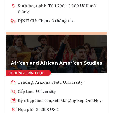
Sinh hoạt phí
:
Từ 1.700 - 2.200 USD mỗi
tháng.
ĐỊNH CƯ
:
Chưa có thông tin
Ghi danh
Tham vấn Interlink
African and African American Studies
Trường
:
Arizona State University
Cấp học
:
University
Kỳ nhập học
:
Jan,Feb,Mar,Aug,Sep,Oct,Nov
Học phí
:
34,398 USD