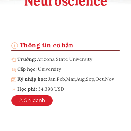
Neuroscience
Thông tin cơ bản
Trường:
Arizona State University
Cấp học:
University
Kỳ nhập học:
Jan,Feb,Mar,Aug,Sep,Oct,Nov
Học phí:
34,398 USD
Ghi danh