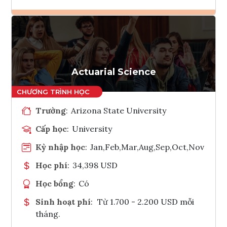
Ghi danh
Tham vấn Interlink
Actuarial Science
Trường
:
Arizona State University
Cấp học
:
University
Kỳ nhập học
:
Jan,Feb,Mar,Aug,Sep,Oct,Nov
Học phí
:
34,398 USD
Học bổng
:
Có
Sinh hoạt phí
:
Từ 1.700 - 2.200 USD mỗi
tháng.