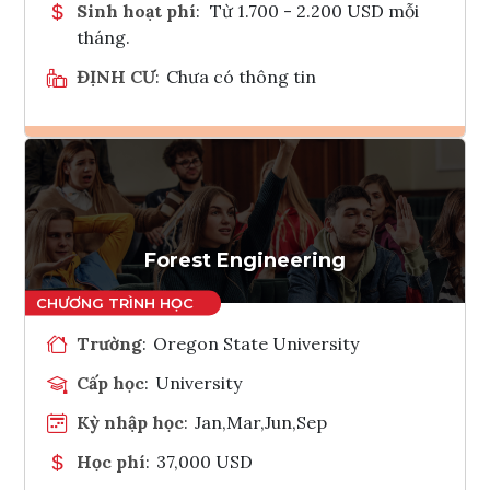
Sinh hoạt phí
:
Từ 1.700 - 2.200 USD mỗi
tháng.
ĐỊNH CƯ
:
Chưa có thông tin
Ghi danh
Tham vấn Interlink
Forest Engineering
Trường
:
Oregon State University
Cấp học
:
University
Kỳ nhập học
:
Jan,Mar,Jun,Sep
Học phí
:
37,000 USD