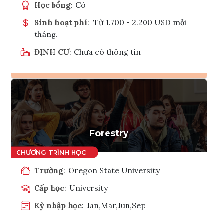
Học bổng
:
Có
Sinh hoạt phí
:
Từ 1.700 - 2.200 USD mỗi
tháng.
ĐỊNH CƯ
:
Chưa có thông tin
Ghi danh
Tham vấn Interlink
Forestry
Trường
:
Oregon State University
Cấp học
:
University
Kỳ nhập học
:
Jan,Mar,Jun,Sep