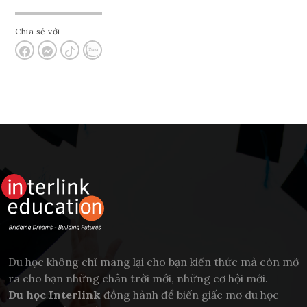
Chia sẻ với
Du học không chỉ mang lại cho bạn kiến thức mà còn mở
ra cho bạn những chân trời mới, những cơ hội mới.
Du học Interlink
đồng hành để biến giấc mơ du học