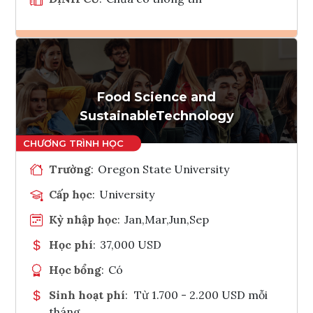
Ghi danh
Tham vấn Interlink
Food Science and
SustainableTechnology
Trường
:
Oregon State University
Cấp học
:
University
Kỳ nhập học
:
Jan,Mar,Jun,Sep
Học phí
:
37,000 USD
Học bổng
:
Có
Sinh hoạt phí
:
Từ 1.700 - 2.200 USD mỗi
tháng.