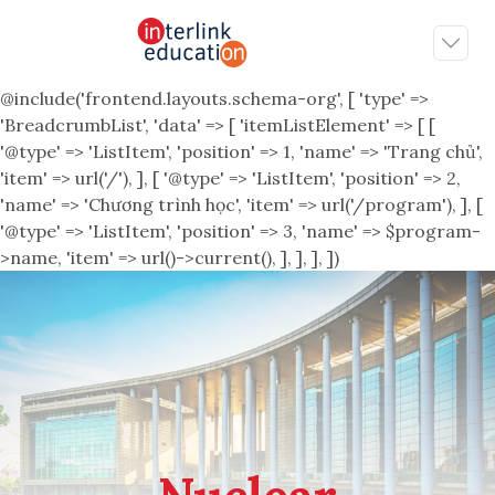
@include('frontend.layouts.schema-org', [ 'type' =>
'BreadcrumbList', 'data' => [ 'itemListElement' => [ [
'@type' => 'ListItem', 'position' => 1, 'name' => 'Trang chủ',
'item' => url('/'), ], [ '@type' => 'ListItem', 'position' => 2,
'name' => 'Chương trình học', 'item' => url('/program'), ], [
'@type' => 'ListItem', 'position' => 3, 'name' => $program-
>name, 'item' => url()->current(), ], ], ], ])