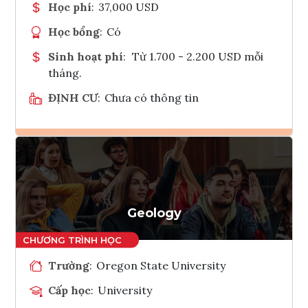
Học phí
:
37,000 USD
Học bổng
:
Có
Sinh hoạt phí
:
Từ 1.700 - 2.200 USD mỗi
tháng.
ĐỊNH CƯ
:
Chưa có thông tin
Ghi danh
Tham vấn Interlink
Geology
Trường
:
Oregon State University
Cấp học
:
University