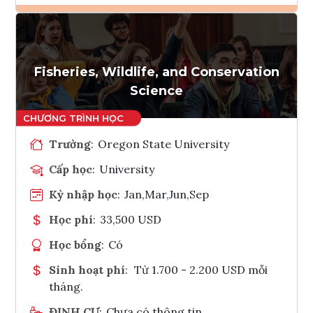
Ghi danh
Tham vấn Interlink
Fisheries, Wildlife, and Conservation
Science
Trường
:
Oregon State University
Cấp học
:
University
Kỳ nhập học
:
Jan,Mar,Jun,Sep
Học phí
:
33,500 USD
Học bổng
:
Có
Sinh hoạt phí
:
Từ 1.700 - 2.200 USD mỗi
tháng.
ĐỊNH CƯ
:
Chưa có thông tin