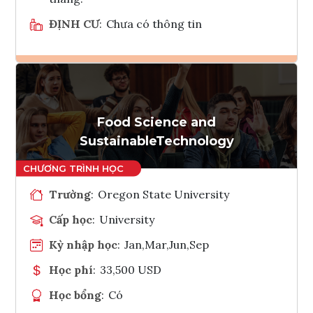
ĐỊNH CƯ
:
Chưa có thông tin
Ghi danh
Tham vấn Interlink
Food Science and
SustainableTechnology
Trường
:
Oregon State University
Cấp học
:
University
Kỳ nhập học
:
Jan,Mar,Jun,Sep
Học phí
:
33,500 USD
Học bổng
:
Có