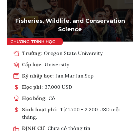
Ghi danh
Tham vấn Interlink
Fisheries, Wildlife, and Conservation
Science
Trường
:
Oregon State University
Cấp học
:
University
Kỳ nhập học
:
Jan,Mar,Jun,Sep
Học phí
:
37,000 USD
Học bổng
:
Có
Sinh hoạt phí
:
Từ 1.700 - 2.200 USD mỗi
tháng.
ĐỊNH CƯ
:
Chưa có thông tin