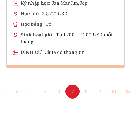
Kỳ nhập học
:
Jan,Mar,Jun,Sep
Học phí
:
33,500 USD
Học bổng
:
Có
Sinh hoạt phí
:
Từ 1.700 - 2.200 USD mỗi
tháng.
ĐỊNH CƯ
:
Chưa có thông tin
Ghi danh
2
3
4
5
6
7
8
9
10
13
Tham vấn Interlink