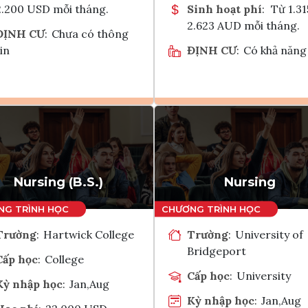
2.200 USD mỗi tháng.
Sinh hoạt phí
:
Từ 1.31
2.623 AUD mỗi tháng.
ĐỊNH CƯ
:
Chưa có thông
in
ĐỊNH CƯ
:
Có khả năng
Ghi danh
Ghi danh
Tham vấn Interlink
Tham vấn Interlin
Nursing (B.S.)
Nursing
Trường
:
Hartwick College
Trường
:
University of
Bridgeport
Cấp học
:
College
Cấp học
:
University
Kỳ nhập học
:
Jan,Aug
Kỳ nhập học
:
Jan,Aug