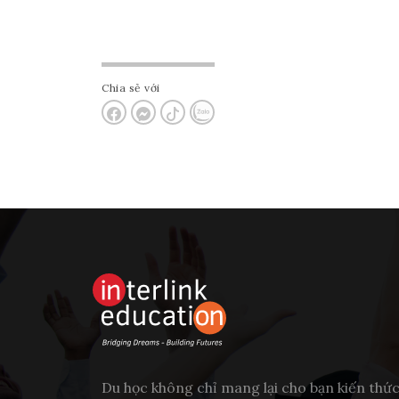
Chia sẻ với
Du học không chỉ mang lại cho bạn kiến thứ