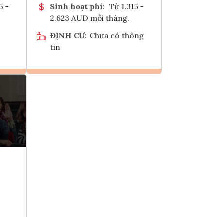
5 -
Sinh hoạt phí
:
Từ 1.315 -
2.623 AUD mỗi tháng.
ĐỊNH CƯ
:
Chưa có thông
tin
Ghi danh
k
Tham vấn Interlink