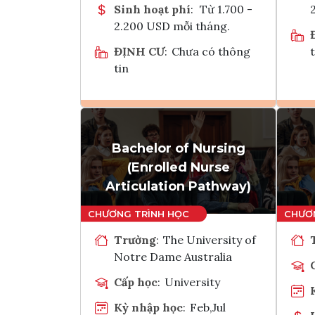
Sinh hoạt phí
:
Từ 1.700 -
2.200 USD mỗi tháng.
ĐỊNH CƯ
:
Chưa có thông
t
tin
Ghi danh
Bachelor of Nursing
Tham vấn Interlink
(Enrolled Nurse
Articulation Pathway)
Trường
:
The University of
Notre Dame Australia
Cấp học
:
University
Kỳ nhập học
:
Feb,Jul