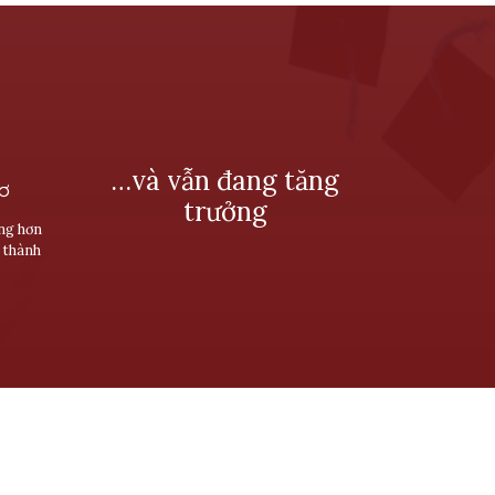
…và vẫn đang tăng
SƠ
trưởng
ùng hơn
 thành