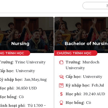
Nursing
Bachelor of Nursi
Trường
:
Trine University
Trường
:
Murdoch
University
Cấp học
:
University
Cấp học
:
University
Kỳ nhập học
:
Jan,May,Aug
Kỳ nhập học
:
Feb,Jul
Học phí
:
36,850 USD
Học phí
:
39,240 AUD
Học bổng
:
Có
Học bổng
:
Có
Sinh hoạt phí
:
Từ 1.700 -