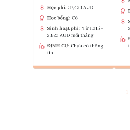
Học phí
:
37,433 AUD
Học bổng
:
Có
Sinh hoạt phí
:
Từ 1.315 -
2.623 AUD mỗi tháng.
ĐỊNH CƯ
:
Chưa có thông
t
tin
Ghi danh
1
Tham vấn Interlink