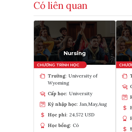
Có liên quan
Nursing
Trường
:
University of
Wyoming
Cấp học
:
University
Kỳ nhập học
:
Jan,May,Aug
Học phí
:
24,572 USD
Học bổng
:
Có