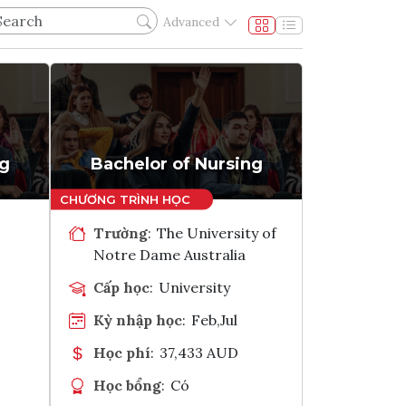
Advanced
ng
Bachelor of Nursing
Trường
:
The University of
Notre Dame Australia
Cấp học
:
University
Kỳ nhập học
:
Feb,Jul
Học phí
:
37,433 AUD
Học bổng
:
Có