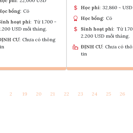
Học phí
:
22,000 USD
Học phí
:
32,860 ~ USD
Học bổng
:
Có
Học bổng
:
Có
Sinh hoạt phí
:
Từ 1.700 -
2.200 USD mỗi tháng.
Sinh hoạt phí
:
Từ 1.70
2.200 USD mỗi tháng.
ĐỊNH CƯ
:
Chưa có thông
in
ĐỊNH CƯ
:
Chưa có th
tin
Ghi danh
Ghi danh
2
19
20
21
22
23
24
25
26
Tham vấn Interlink
Tham vấn Interlin