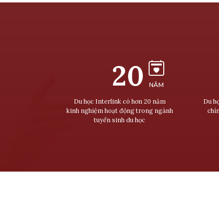
20
NĂM
Du học Interlink có hơn 20 năm
Du họ
kinh nghiệm hoạt động trong ngành
chí
tuyển sinh du học