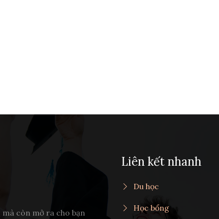
Liên kết nhanh
Du học
Học bổng
c mà còn mở ra cho bạn