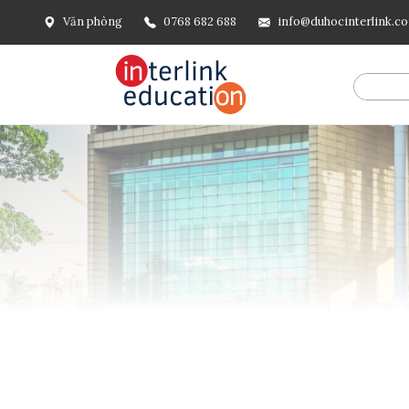
Văn phòng
0768 682 688
info@duhocinterlink.c
@include('frontend.layouts.schema-org', [ 'type' => 'Breadcru
url('/'), ], [ '@type' => 'ListItem', 'position' => 2, 'name' =
=> url()->current(), ], ], ], ])