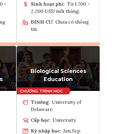
0 -
Sinh hoạt phí
:
Từ 1.700 -
2.200 USD mỗi tháng.
ông
ĐỊNH CƯ
:
Chưa có thông
tin
Ghi danh
k
Tham vấn Interlink
Biological Sciences
s
Education
Trường
:
University of
Delaware
Cấp học
:
University
Kỳ nhập học
:
Jan,Sep