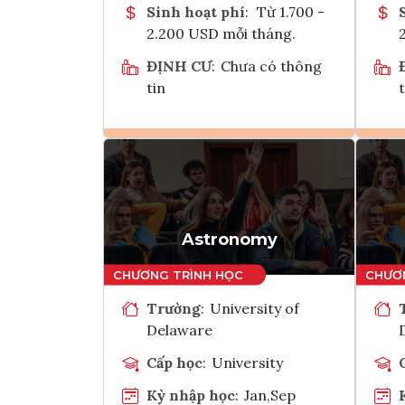
Sinh hoạt phí
:
Từ 1.700 -
2.200 USD mỗi tháng.
ĐỊNH CƯ
:
Chưa có thông
tin
t
Ghi danh
Tham vấn Interlink
Astronomy
Trường
:
University of
Delaware
Cấp học
:
University
Kỳ nhập học
:
Jan,Sep