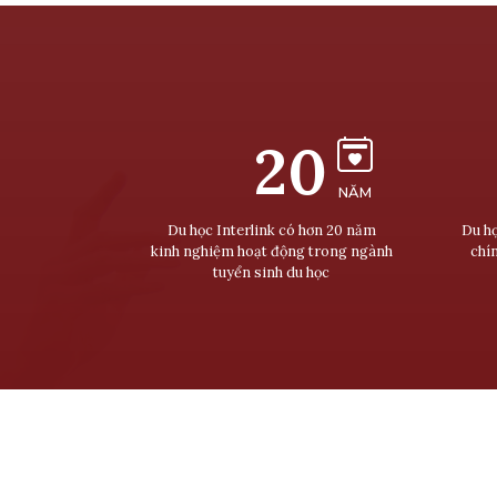
20
NĂM
Du học Interlink có hơn 20 năm
Du họ
kinh nghiệm hoạt động trong ngành
chí
tuyển sinh du học