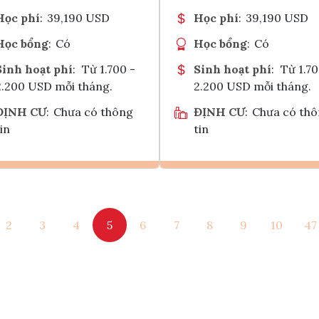
Học phí
:
39,190 USD
Học phí
:
39,190 USD
Học bổng
:
Có
Học bổng
:
Có
Sinh hoạt phí
:
Từ 1.700 -
Sinh hoạt phí
:
Từ 1.70
2.200 USD mỗi tháng.
2.200 USD mỗi tháng.
ĐỊNH CƯ
:
Chưa có thông
ĐỊNH CƯ
:
Chưa có th
in
tin
Ghi danh
Ghi danh
2
3
4
5
6
7
8
9
10
47
Tham vấn Interlink
Tham vấn Interlin