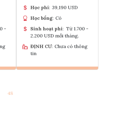
Học phí
:
39,190 USD
Học bổng
:
Có
0 -
Sinh hoạt phí
:
Từ 1.700 -
2.200 USD mỗi tháng.
ông
ĐỊNH CƯ
:
Chưa có thông
tin
Ghi danh
48
k
Tham vấn Interlink