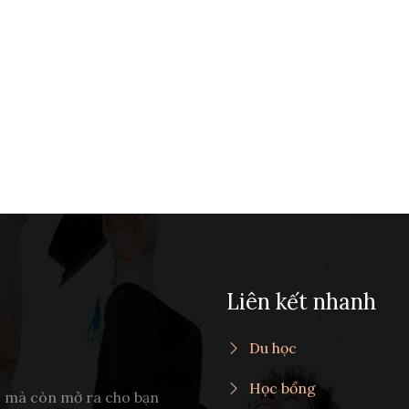
Liên kết nhanh
Du học
Học bổng
c mà còn mở ra cho bạn