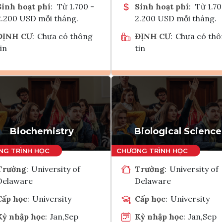
Sinh hoạt phí
:
Từ 1.700 -
Sinh hoạt phí
:
Từ 1.70
2.200 USD mỗi tháng.
2.200 USD mỗi tháng.
ĐỊNH CƯ
:
Chưa có thông
ĐỊNH CƯ
:
Chưa có th
in
tin
Ghi danh
Ghi danh
Tham vấn Interlink
Tham vấn Interlin
Biochemistry
Biological Science
Trường
:
University of
Trường
:
University of
Delaware
Delaware
Cấp học
:
University
Cấp học
:
University
Kỳ nhập học
:
Jan,Sep
Kỳ nhập học
:
Jan,Sep