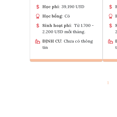
Học phí
:
39,190 USD
Học bổng
:
Có
Sinh hoạt phí
:
Từ 1.700 -
2.200 USD mỗi tháng.
ĐỊNH CƯ
:
Chưa có thông
tin
t
Ghi danh
1
Tham vấn Interlink