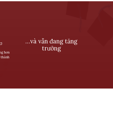
…và vẫn đang tăng
SƠ
trưởng
ùng hơn
 thành