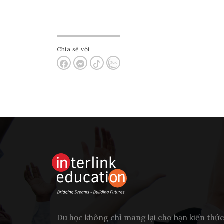
Chia sẻ với
Du học không chỉ mang lại cho bạn kiến thứ