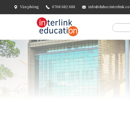
Văn phòng
0768 682 688
info@duhocinterlink.c
@include('frontend.layouts.schema-org', [ 'type' => 'Breadcru
url('/'), ], [ '@type' => 'ListItem', 'position' => 2, 'name' =
=> url()->current(), ], ], ], ])