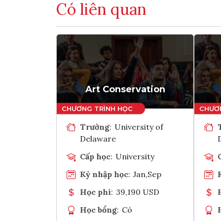
Có liên quan
Art Conservation
Trường
:
University of
Delaware
Cấp học
:
University
Kỳ nhập học
:
Jan,Sep
Học phí
:
39,190 USD
Học bổng
:
Có