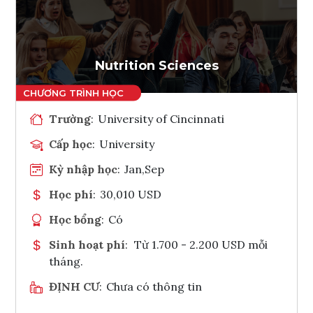
Ghi danh
Tham vấn Interlink
Nutrition Sciences
Trường
:
University of Cincinnati
Cấp học
:
University
Kỳ nhập học
:
Jan,Sep
Học phí
:
30,010 USD
Học bổng
:
Có
Sinh hoạt phí
:
Từ 1.700 - 2.200 USD mỗi
tháng.
ĐỊNH CƯ
:
Chưa có thông tin