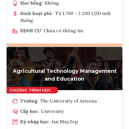
Học bổng
:
Không
Sinh hoạt phí
:
Từ 1.700 - 2.200 USD mỗi
tháng.
ĐỊNH CƯ
:
Chưa có thông tin
Ghi danh
Tham vấn Interlink
Agricultural Technology Management
and Education
Trường
:
The University of Arizona
Cấp học
:
University
Kỳ nhập học
:
Jan,May,Sep