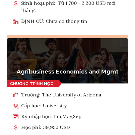
Sinh hoạt phí
:
Từ 1.700 - 2.200 USD mỗi
tháng.
ĐỊNH CƯ
:
Chưa có thông tin
Ghi danh
Tham vấn Interlink
Agribusiness Economics and Mgmt
Trường
:
The University of Arizona
Cấp học
:
University
Kỳ nhập học
:
Jan,May,Sep
Học phí
:
39,950 USD