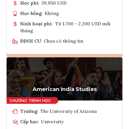
Học phí
:
39,950 USD
Học bổng
:
Không
Sinh hoạt phí
:
Từ 1.700 - 2.200 USD mỗi
tháng.
ĐỊNH CƯ
:
Chưa có thông tin
Ghi danh
Tham vấn Interlink
American India Studies
Trường
:
The University of Arizona
Cấp học
:
University