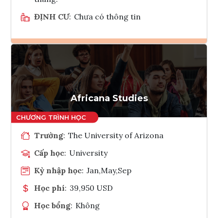
ĐỊNH CƯ
:
Chưa có thông tin
Ghi danh
Tham vấn Interlink
Africana Studies
Trường
:
The University of Arizona
Cấp học
:
University
Kỳ nhập học
:
Jan,May,Sep
Học phí
:
39,950 USD
Học bổng
:
Không