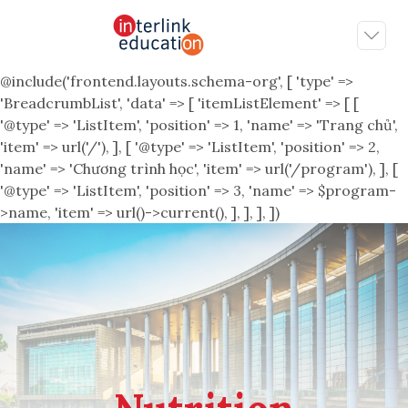
@include('frontend.layouts.schema-org', [ 'type' =>
'BreadcrumbList', 'data' => [ 'itemListElement' => [ [
'@type' => 'ListItem', 'position' => 1, 'name' => 'Trang chủ',
'item' => url('/'), ], [ '@type' => 'ListItem', 'position' => 2,
'name' => 'Chương trình học', 'item' => url('/program'), ], [
'@type' => 'ListItem', 'position' => 3, 'name' => $program-
>name, 'item' => url()->current(), ], ], ], ])