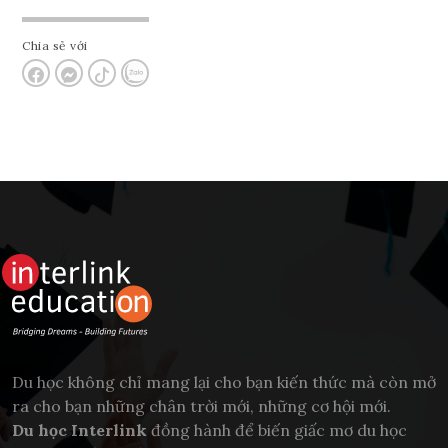
Chia sẻ với
Du học không chỉ mang lại cho bạn kiến thức mà còn mở
ra cho bạn những chân trời mới, những cơ hội mới.
Du học Interlink
đồng hành để biến giấc mơ du học