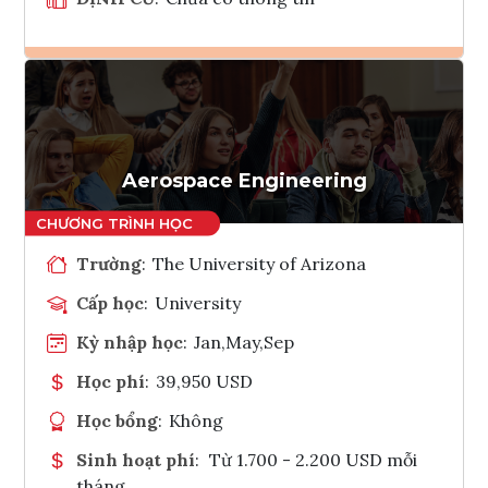
Ghi danh
Tham vấn Interlink
Aerospace Engineering
Trường
:
The University of Arizona
Cấp học
:
University
Kỳ nhập học
:
Jan,May,Sep
Học phí
:
39,950 USD
Học bổng
:
Không
Sinh hoạt phí
:
Từ 1.700 - 2.200 USD mỗi
tháng.