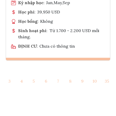
Kỳ nhập học
:
Jan,May,Sep
Học phí
:
39,950 USD
Học bổng
:
Không
Sinh hoạt phí
:
Từ 1.700 - 2.200 USD mỗi
tháng.
ĐỊNH CƯ
:
Chưa có thông tin
Ghi danh
3
4
5
6
7
8
9
10
35
Tham vấn Interlink