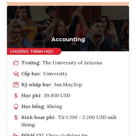
Ghi danh
Tham vấn Interlink
Accounting
Trường
:
The University of Arizona
Cấp học
:
University
Kỳ nhập học
:
Jan,May,Sep
Học phí
:
39,950 USD
Học bổng
:
Không
Sinh hoạt phí
:
Từ 1.700 - 2.200 USD mỗi
tháng.
ĐỊNH CƯ
:
Chưa có thông tin