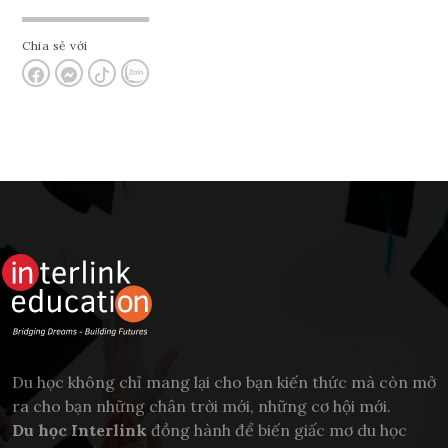
Chia sẻ với
Du học không chỉ mang lại cho bạn kiến thức mà còn mở
ra cho bạn những chân trời mới, những cơ hội mới.
Du học Interlink
đồng hành để biến giấc mơ du học