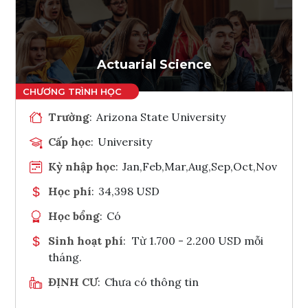
Ghi danh
Tham vấn Interlink
Actuarial Science
Trường
:
Arizona State University
Cấp học
:
University
Kỳ nhập học
:
Jan,Feb,Mar,Aug,Sep,Oct,Nov
Học phí
:
34,398 USD
Học bổng
:
Có
Sinh hoạt phí
:
Từ 1.700 - 2.200 USD mỗi
tháng.
ĐỊNH CƯ
:
Chưa có thông tin