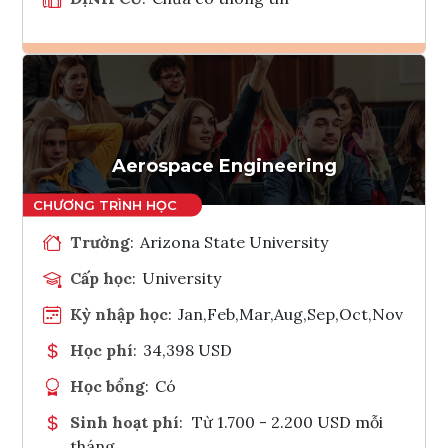
Ghi danh
Tham vấn Interlink
Aerospace Engineering
Trường
:
Arizona State University
Cấp học
:
University
Kỳ nhập học
:
Jan,Feb,Mar,Aug,Sep,Oct,Nov
Học phí
:
34,398 USD
Học bổng
:
Có
Sinh hoạt phí
:
Từ 1.700 - 2.200 USD mỗi
tháng.