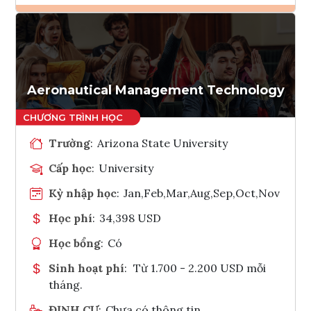
Ghi danh
Tham vấn Interlink
Aeronautical Management Technology
Trường
:
Arizona State University
Cấp học
:
University
Kỳ nhập học
:
Jan,Feb,Mar,Aug,Sep,Oct,Nov
Học phí
:
34,398 USD
Học bổng
:
Có
Sinh hoạt phí
:
Từ 1.700 - 2.200 USD mỗi
tháng.
ĐỊNH CƯ
:
Chưa có thông tin