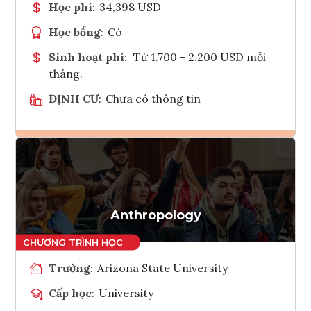
Học phí
:
34,398 USD
Học bổng
:
Có
Sinh hoạt phí
:
Từ 1.700 - 2.200 USD mỗi
tháng.
ĐỊNH CƯ
:
Chưa có thông tin
Ghi danh
Tham vấn Interlink
Anthropology
Trường
:
Arizona State University
Cấp học
:
University