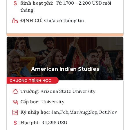
Sinh hoạt phí
:
Từ 1.700 - 2.200 USD mỗi
tháng.
ĐỊNH CƯ
:
Chưa có thông tin
Ghi danh
Tham vấn Interlink
American Indian Studies
Trường
:
Arizona State University
Cấp học
:
University
Kỳ nhập học
:
Jan,Feb,Mar,Aug,Sep,Oct,Nov
Học phí
:
34,398 USD