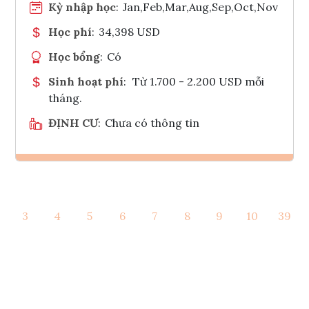
Kỳ nhập học
:
Jan,Feb,Mar,Aug,Sep,Oct,Nov
Học phí
:
34,398 USD
Học bổng
:
Có
Sinh hoạt phí
:
Từ 1.700 - 2.200 USD mỗi
tháng.
ĐỊNH CƯ
:
Chưa có thông tin
Ghi danh
3
4
5
6
7
8
9
10
39
Tham vấn Interlink