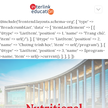
@include('frontend.layouts.schema-org', [ 'type' =>
'BreadcrumbList', 'data' => [ 'itemListElement' => [ [
'@type' => 'ListItem', 'position' => 1, 'name' => 'Trang chủ',
'item' => url('/'), ], [ '@type' => 'ListItem', 'position' => 2,
'name' => 'Chương trình học', 'item' => url('/program'), ], [
'@type' => 'ListItem', 'position' => 3, 'name' => $program-
>name, 'item' => url()->current(), ], ], ], ])