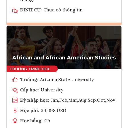
ĐỊNH CƯ
:
Chưa có thông tin
Ghi danh
Tham vấn Interlink
African and African American Studies
Trường
:
Arizona State University
Cấp học
:
University
Kỳ nhập học
:
Jan,Feb,Mar,Aug,Sep,Oct,Nov
Học phí
:
34,398 USD
Học bổng
:
Có