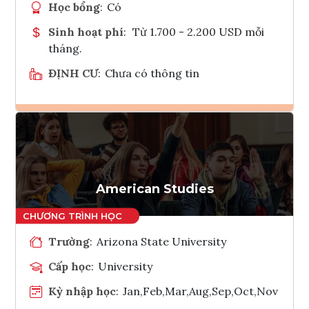
Học bổng
:
Có
Sinh hoạt phí
:
Từ 1.700 - 2.200 USD mỗi
tháng.
ĐỊNH CƯ
:
Chưa có thông tin
Ghi danh
Tham vấn Interlink
American Studies
Trường
:
Arizona State University
Cấp học
:
University
Kỳ nhập học
:
Jan,Feb,Mar,Aug,Sep,Oct,Nov