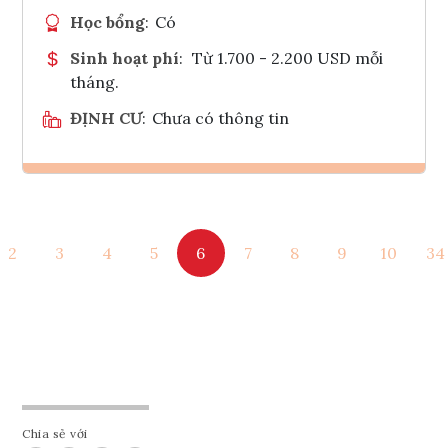
Học bổng
:
Có
Sinh hoạt phí
:
Từ 1.700 - 2.200 USD mỗi
tháng.
ĐỊNH CƯ
:
Chưa có thông tin
Ghi danh
2
3
4
5
6
7
8
9
10
34
Tham vấn Interlink
Chia sẻ với