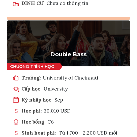
ĐỊNH CƯ
:
Chưa có thông tin
Ghi danh
Tham vấn Interlink
Double Bass
Trường
:
University of Cincinnati
Cấp học
:
University
Kỳ nhập học
:
Sep
Học phí
:
30,010 USD
Học bổng
:
Có
Sinh hoạt phí
:
Từ 1.700 - 2.200 USD mỗi