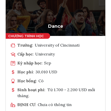
Ghi danh
Tham vấn Interlink
Dance
Trường
:
University of Cincinnati
Cấp học
:
University
Kỳ nhập học
:
Sep
Học phí
:
30,010 USD
Học bổng
:
Có
Sinh hoạt phí
:
Từ 1.700 - 2.200 USD mỗi
tháng.
ĐỊNH CƯ
:
Chưa có thông tin