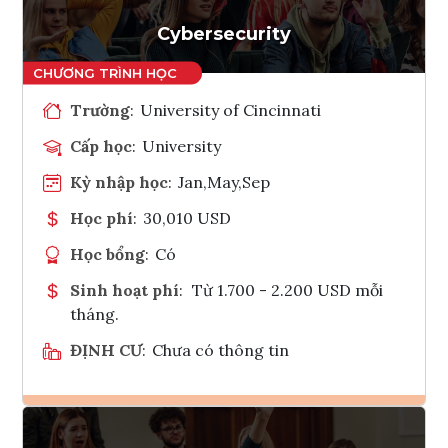
Tham vấn Interlink
Cybersecurity
Trường
:
University of Cincinnati
Cấp học
:
University
Kỳ nhập học
:
Jan,May,Sep
Học phí
:
30,010 USD
Học bổng
:
Có
Sinh hoạt phí
:
Từ 1.700 - 2.200 USD mỗi
tháng.
ĐỊNH CƯ
:
Chưa có thông tin
Ghi danh