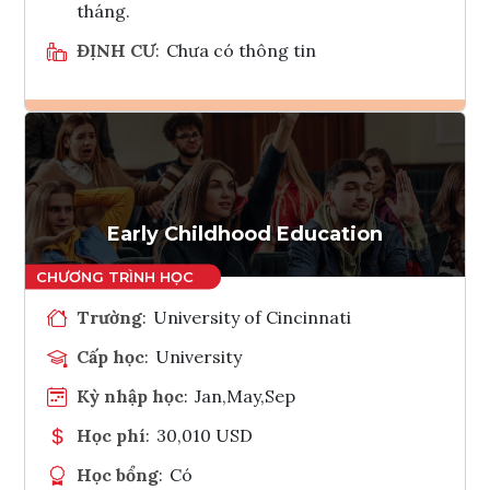
tháng.
ĐỊNH CƯ
:
Chưa có thông tin
Ghi danh
Tham vấn Interlink
Early Childhood Education
Trường
:
University of Cincinnati
Cấp học
:
University
Kỳ nhập học
:
Jan,May,Sep
Học phí
:
30,010 USD
Học bổng
:
Có