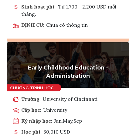
Sinh hoạt phí
:
Từ 1.700 - 2.200 USD mỗi
tháng.
ĐỊNH CƯ
:
Chưa có thông tin
Ghi danh
Tham vấn Interlink
Early Childhood Education -
Administration
Trường
:
University of Cincinnati
Cấp học
:
University
Kỳ nhập học
:
Jan,May,Sep
Học phí
:
30,010 USD