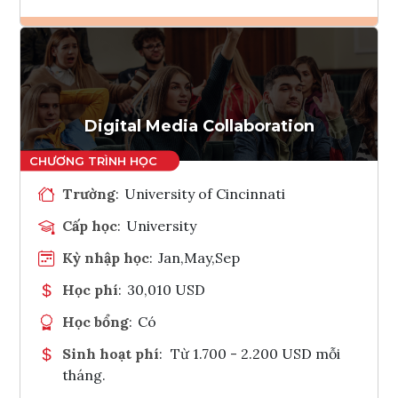
Ghi danh
Tham vấn Interlink
Digital Media Collaboration
Trường
:
University of Cincinnati
Cấp học
:
University
Kỳ nhập học
:
Jan,May,Sep
Học phí
:
30,010 USD
Học bổng
:
Có
Sinh hoạt phí
:
Từ 1.700 - 2.200 USD mỗi
tháng.