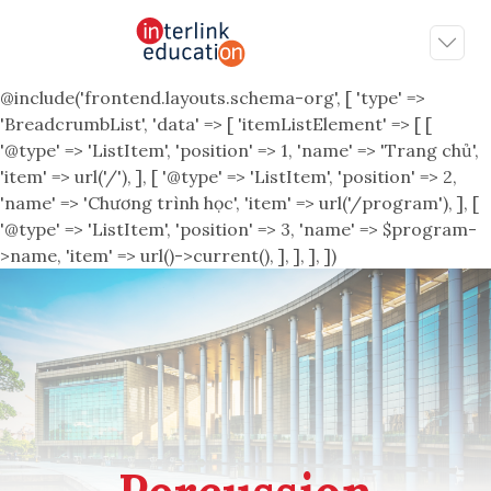
@include('frontend.layouts.schema-org', [ 'type' =>
'BreadcrumbList', 'data' => [ 'itemListElement' => [ [
'@type' => 'ListItem', 'position' => 1, 'name' => 'Trang chủ',
'item' => url('/'), ], [ '@type' => 'ListItem', 'position' => 2,
'name' => 'Chương trình học', 'item' => url('/program'), ], [
'@type' => 'ListItem', 'position' => 3, 'name' => $program-
>name, 'item' => url()->current(), ], ], ], ])