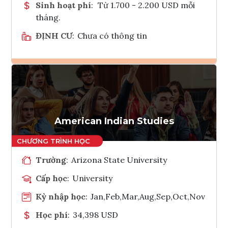
Sinh hoạt phí
:
Từ 1.700 - 2.200 USD mỗi
tháng.
ĐỊNH CƯ
:
Chưa có thông tin
Ghi danh
Tham vấn Interlink
American Indian Studies
Trường
:
Arizona State University
Cấp học
:
University
Kỳ nhập học
:
Jan,Feb,Mar,Aug,Sep,Oct,Nov
Học phí
:
34,398 USD