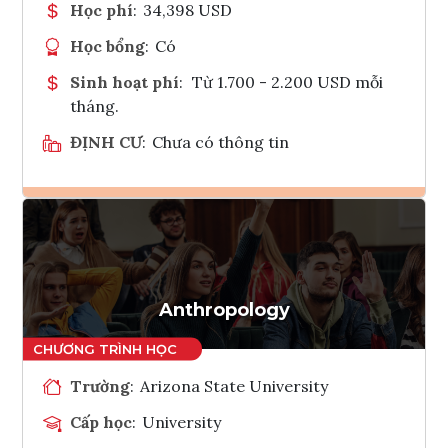
Học phí
:
34,398 USD
Học bổng
:
Có
Sinh hoạt phí
:
Từ 1.700 - 2.200 USD mỗi
tháng.
ĐỊNH CƯ
:
Chưa có thông tin
Ghi danh
Tham vấn Interlink
Anthropology
Trường
:
Arizona State University
Cấp học
:
University