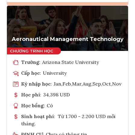
Ghi danh
Tham vấn Interlink
Aeronautical Management Technology
Trường
:
Arizona State University
Cấp học
:
University
Kỳ nhập học
:
Jan,Feb,Mar,Aug,Sep,Oct,Nov
Học phí
:
34,398 USD
Học bổng
:
Có
Sinh hoạt phí
:
Từ 1.700 - 2.200 USD mỗi
tháng.
ĐỊNH CƯ
:
Chưa có thông tin