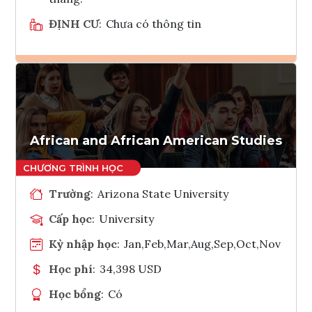
ĐỊNH CƯ
:
Chưa có thông tin
Ghi danh
Tham vấn Interlink
African and African American Studies
Trường
:
Arizona State University
Cấp học
:
University
Kỳ nhập học
:
Jan,Feb,Mar,Aug,Sep,Oct,Nov
Học phí
:
34,398 USD
Học bổng
:
Có