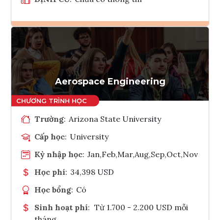
Ghi danh
Tham vấn Interlink
Aerospace Engineering
Trường
:
Arizona State University
Cấp học
:
University
Kỳ nhập học
:
Jan,Feb,Mar,Aug,Sep,Oct,Nov
Học phí
:
34,398 USD
Học bổng
:
Có
Sinh hoạt phí
:
Từ 1.700 - 2.200 USD mỗi
tháng.