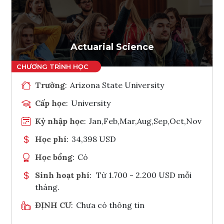
Ghi danh
Tham vấn Interlink
Actuarial Science
Trường
:
Arizona State University
Cấp học
:
University
Kỳ nhập học
:
Jan,Feb,Mar,Aug,Sep,Oct,Nov
Học phí
:
34,398 USD
Học bổng
:
Có
Sinh hoạt phí
:
Từ 1.700 - 2.200 USD mỗi
tháng.
ĐỊNH CƯ
:
Chưa có thông tin