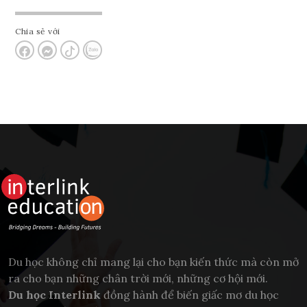
Chia sẻ với
Du học không chỉ mang lại cho bạn kiến thức mà còn mở
ra cho bạn những chân trời mới, những cơ hội mới.
Du học Interlink
đồng hành để biến giấc mơ du học