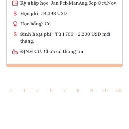
Kỳ nhập học
:
Jan,Feb,Mar,Aug,Sep,Oct,Nov
Học phí
:
34,398 USD
Học bổng
:
Có
Sinh hoạt phí
:
Từ 1.700 - 2.200 USD mỗi
tháng.
ĐỊNH CƯ
:
Chưa có thông tin
Ghi danh
3
4
5
6
7
8
9
10
39
Tham vấn Interlink