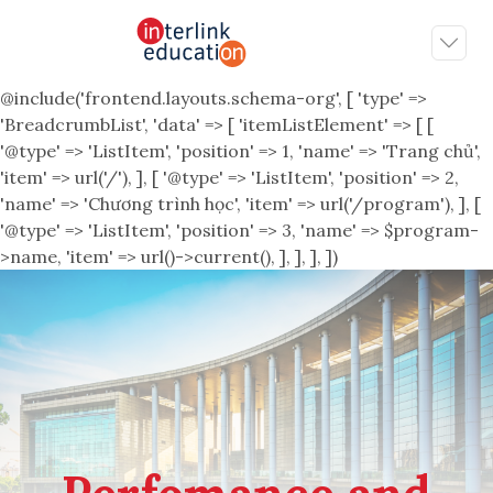
@include('frontend.layouts.schema-org', [ 'type' =>
'BreadcrumbList', 'data' => [ 'itemListElement' => [ [
'@type' => 'ListItem', 'position' => 1, 'name' => 'Trang chủ',
'item' => url('/'), ], [ '@type' => 'ListItem', 'position' => 2,
'name' => 'Chương trình học', 'item' => url('/program'), ], [
'@type' => 'ListItem', 'position' => 3, 'name' => $program-
>name, 'item' => url()->current(), ], ], ], ])