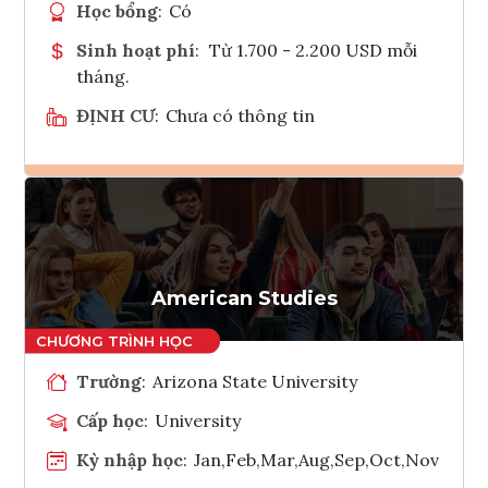
Học bổng
:
Có
Sinh hoạt phí
:
Từ 1.700 - 2.200 USD mỗi
tháng.
ĐỊNH CƯ
:
Chưa có thông tin
Ghi danh
Tham vấn Interlink
American Studies
Trường
:
Arizona State University
Cấp học
:
University
Kỳ nhập học
:
Jan,Feb,Mar,Aug,Sep,Oct,Nov