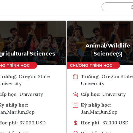
Animal/Wildlife
gricultural Sciences
Science(s)
Trường
:
Oregon State
Trường
:
Oregon State
University
University
Cấp học
:
University
Cấp học
:
University
Kỳ nhập học
:
Kỳ nhập học
:
Jan,Mar,Jun,Sep
Jan,Mar,Jun,Sep
Học phí
:
37,000 USD
Học phí
:
37,000 USD