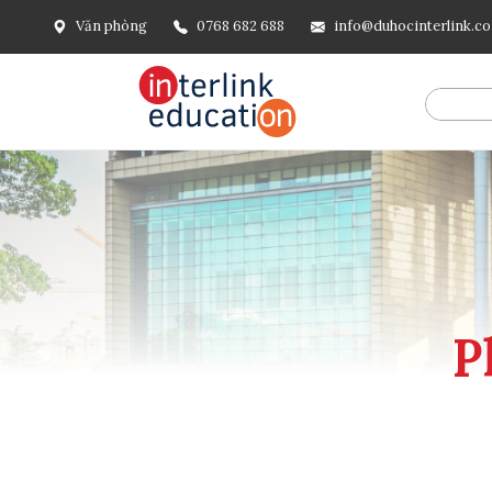
Văn phòng
0768 682 688
info@duhocinterlink.c
@include('frontend.layouts.schema-org', [ 'type' => 'Breadcru
url('/'), ], [ '@type' => 'ListItem', 'position' => 2, 'name' =
=> url()->current(), ], ], ], ])
P