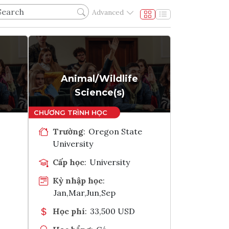
Advanced
Animal/Wildlife
Science(s)
Trường
:
Oregon State
University
Cấp học
:
University
Kỳ nhập học
:
Jan,Mar,Jun,Sep
Học phí
:
33,500 USD