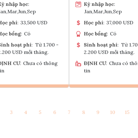
Kỳ nhập học
:
Kỳ nhập học
:
Jan,Mar,Jun,Sep
Jan,Mar,Jun,Sep
Học phí
:
33,500 USD
Học phí
:
37,000 USD
Học bổng
:
Có
Học bổng
:
Có
Sinh hoạt phí
:
Từ 1.700 -
Sinh hoạt phí
:
Từ 1.70
2.200 USD mỗi tháng.
2.200 USD mỗi tháng.
ĐỊNH CƯ
:
Chưa có thông
ĐỊNH CƯ
:
Chưa có th
in
tin
Ghi danh
Ghi danh
3
4
5
6
7
8
9
10
15
Tham vấn Interlink
Tham vấn Interlin