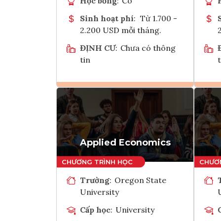
Học bổng
:
Có
Sinh hoạt phí
:
Từ 1.700 -
2.200 USD mỗi tháng.
ĐỊNH CƯ
:
Chưa có thông
tin
t
Ghi danh
Tham vấn Interlink
Applied Economics
Trường
:
Oregon State
University
Cấp học
:
University