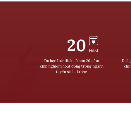
20
NĂM
Du học Interlink có hơn 20 năm
Du họ
kinh nghiệm hoạt động trong ngành
chí
tuyển sinh du học