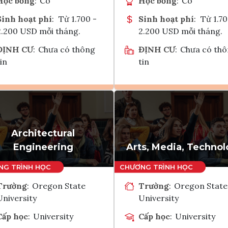
Học bổng
:
Có
Học bổng
:
Có
Sinh hoạt phí
:
Từ 1.700 -
Sinh hoạt phí
:
Từ 1.70
2.200 USD mỗi tháng.
2.200 USD mỗi tháng.
ĐỊNH CƯ
:
Chưa có thông
ĐỊNH CƯ
:
Chưa có th
in
tin
Ghi danh
Ghi danh
Tham vấn Interlink
Tham vấn Interlin
Architectural
Engineering
Arts, Media, Techno
Trường
:
Oregon State
Trường
:
Oregon State
University
University
Cấp học
:
University
Cấp học
:
University