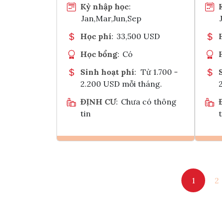
Kỳ nhập học
:
Jan,Mar,Jun,Sep
Học phí
:
33,500 USD
Học bổng
:
Có
Sinh hoạt phí
:
Từ 1.700 -
2.200 USD mỗi tháng.
ĐỊNH CƯ
:
Chưa có thông
tin
t
Ghi danh
1
2
Tham vấn Interlink