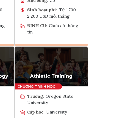
Học bổng
:
Có
0 -
Sinh hoạt phí
:
Từ 1.700 -
2.200 USD mỗi tháng.
ông
ĐỊNH CƯ
:
Chưa có thông
tin
Ghi danh
k
Tham vấn Interlink
logy
Athletic Training
Trường
:
Oregon State
University
Cấp học
:
University