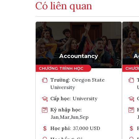
Có liên quan
Accountancy
A
Trường
:
Oregon State
University
Cấp học
:
University
Kỳ nhập học
:
Jan,Mar,Jun,Sep
Học phí
:
37,000 USD