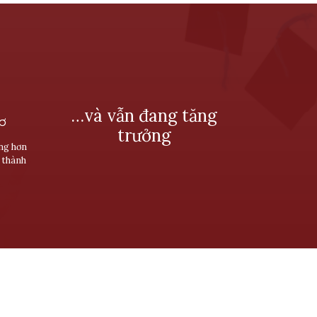
…và vẫn đang tăng
SƠ
trưởng
ùng hơn
 thành