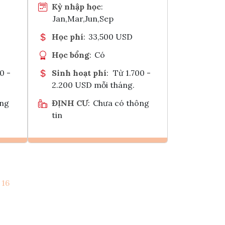
Kỳ nhập học
:
Jan,Mar,Jun,Sep
Học phí
:
33,500 USD
Học bổng
:
Có
0 -
Sinh hoạt phí
:
Từ 1.700 -
2.200 USD mỗi tháng.
ông
ĐỊNH CƯ
:
Chưa có thông
tin
Ghi danh
16
k
Tham vấn Interlink