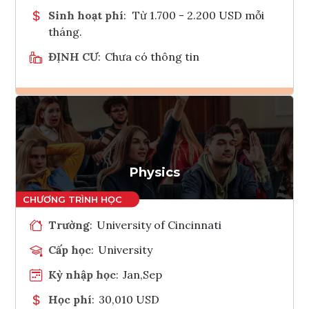
Sinh hoạt phí
:
Từ 1.700 - 2.200 USD mỗi
tháng.
ĐỊNH CƯ
:
Chưa có thông tin
Ghi danh
Tham vấn Interlink
Physics
Trường
:
University of Cincinnati
Cấp học
:
University
Kỳ nhập học
:
Jan,Sep
Học phí
:
30,010 USD