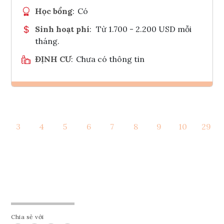
Học bổng
:
Có
Sinh hoạt phí
:
Từ 1.700 - 2.200 USD mỗi
tháng.
ĐỊNH CƯ
:
Chưa có thông tin
Ghi danh
3
4
5
6
7
8
9
10
29
Tham vấn Interlink
Chia sẻ với