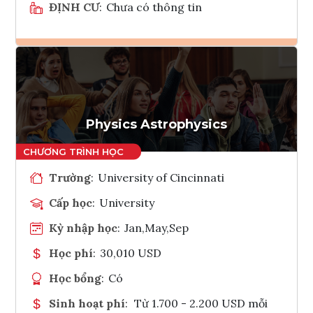
ĐỊNH CƯ
:
Chưa có thông tin
Ghi danh
Tham vấn Interlink
Physics Astrophysics
Trường
:
University of Cincinnati
Cấp học
:
University
Kỳ nhập học
:
Jan,May,Sep
Học phí
:
30,010 USD
Học bổng
:
Có
Sinh hoạt phí
:
Từ 1.700 - 2.200 USD mỗi