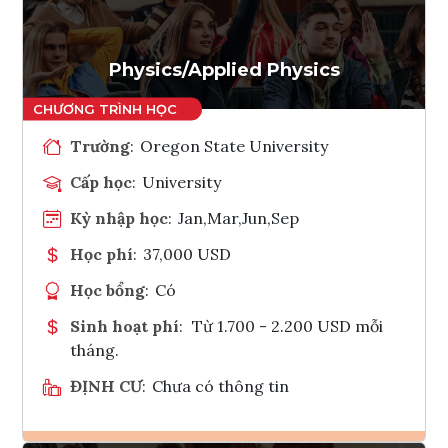
Tham vấn Interlink
Physics/Applied Physics
Trường
:
Oregon State University
Cấp học
:
University
Kỳ nhập học
:
Jan,Mar,Jun,Sep
Học phí
:
37,000 USD
Học bổng
:
Có
Sinh hoạt phí
:
Từ 1.700 - 2.200 USD mỗi
tháng.
ĐỊNH CƯ
:
Chưa có thông tin