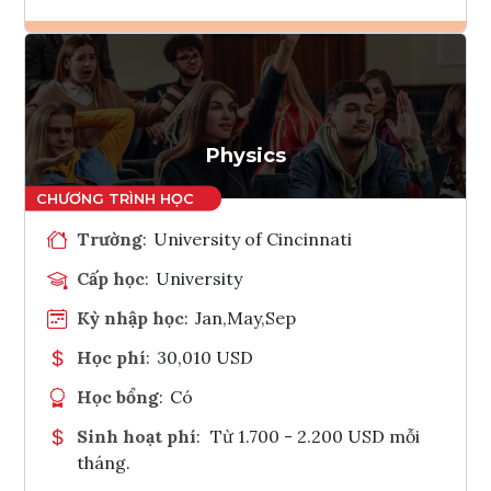
Ghi danh
Tham vấn Interlink
Physics
Trường
:
University of Cincinnati
Cấp học
:
University
Kỳ nhập học
:
Jan,May,Sep
Học phí
:
30,010 USD
Học bổng
:
Có
Sinh hoạt phí
:
Từ 1.700 - 2.200 USD mỗi
tháng.