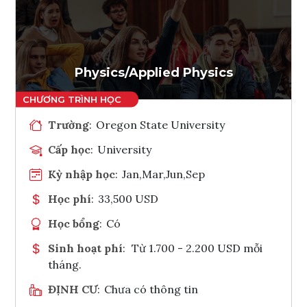
Ghi danh
Tham vấn Interlink
Physics/Applied Physics
Trường
:
Oregon State University
Cấp học
:
University
Kỳ nhập học
:
Jan,Mar,Jun,Sep
Học phí
:
33,500 USD
Học bổng
:
Có
Sinh hoạt phí
:
Từ 1.700 - 2.200 USD mỗi
tháng.
ĐỊNH CƯ
:
Chưa có thông tin