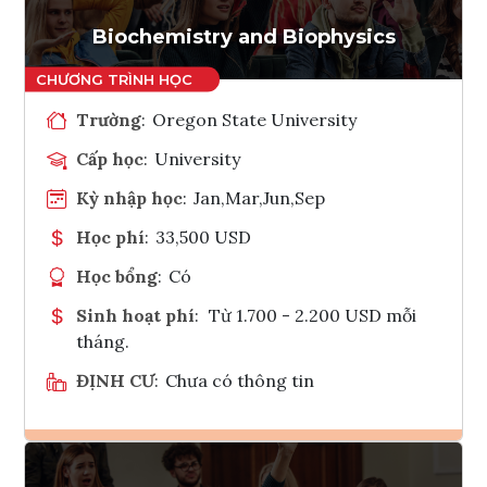
Tham vấn Interlink
Biochemistry and Biophysics
Trường
:
Oregon State University
Cấp học
:
University
Kỳ nhập học
:
Jan,Mar,Jun,Sep
Học phí
:
33,500 USD
Học bổng
:
Có
Sinh hoạt phí
:
Từ 1.700 - 2.200 USD mỗi
tháng.
ĐỊNH CƯ
:
Chưa có thông tin
Ghi danh