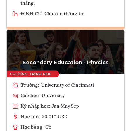
tháng.
ĐỊNH CƯ
:
Chưa có thông tin
Ghi danh
Tham vấn Interlink
Secondary Education - Physics
Trường
:
University of Cincinnati
Cấp học
:
University
Kỳ nhập học
:
Jan,May,Sep
Học phí
:
30,010 USD
Học bổng
:
Có