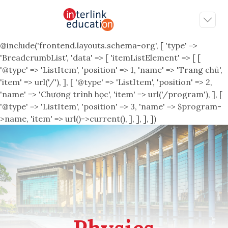
@include('frontend.layouts.schema-org', [ 'type' =>
'BreadcrumbList', 'data' => [ 'itemListElement' => [ [
'@type' => 'ListItem', 'position' => 1, 'name' => 'Trang chủ',
'item' => url('/'), ], [ '@type' => 'ListItem', 'position' => 2,
'name' => 'Chương trình học', 'item' => url('/program'), ], [
'@type' => 'ListItem', 'position' => 3, 'name' => $program-
>name, 'item' => url()->current(), ], ], ], ])