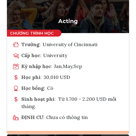
Tham vấn Interlink
Acting
Trường
:
University of Cincinnati
Cấp học
:
University
Kỳ nhập học
:
Jan,May,Sep
Học phí
:
30,010 USD
Học bổng
:
Có
Sinh hoạt phí
:
Từ 1.700 - 2.200 USD mỗi
tháng.
ĐỊNH CƯ
:
Chưa có thông tin