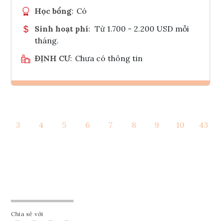
Học bổng
:
Có
Sinh hoạt phí
:
Từ 1.700 - 2.200 USD mỗi
tháng.
ĐỊNH CƯ
:
Chưa có thông tin
Ghi danh
3
4
5
6
7
8
9
10
43
Tham vấn Interlink
Chia sẻ với