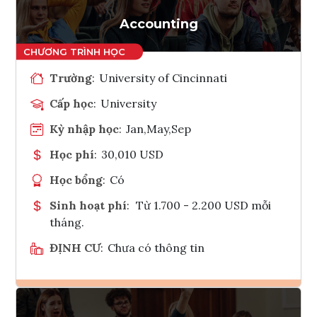
Tham vấn Interlink
Accounting
Trường
:
University of Cincinnati
Cấp học
:
University
Kỳ nhập học
:
Jan,May,Sep
Học phí
:
30,010 USD
Học bổng
:
Có
Sinh hoạt phí
:
Từ 1.700 - 2.200 USD mỗi
tháng.
ĐỊNH CƯ
:
Chưa có thông tin
Ghi danh