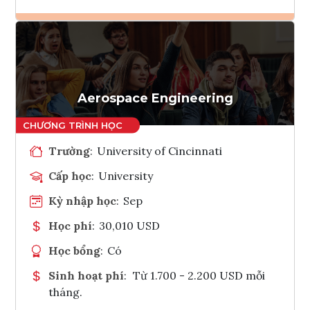
Ghi danh
Tham vấn Interlink
Aerospace Engineering
Trường
:
University of Cincinnati
Cấp học
:
University
Kỳ nhập học
:
Sep
Học phí
:
30,010 USD
Học bổng
:
Có
Sinh hoạt phí
:
Từ 1.700 - 2.200 USD mỗi
tháng.