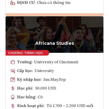
ĐỊNH CƯ
:
Chưa có thông tin
Ghi danh
Tham vấn Interlink
Africana Studies
Trường
:
University of Cincinnati
Cấp học
:
University
Kỳ nhập học
:
Jan,May,Sep
Học phí
:
30,010 USD
Học bổng
:
Có
Sinh hoạt phí
:
Từ 1.700 - 2.200 USD mỗi