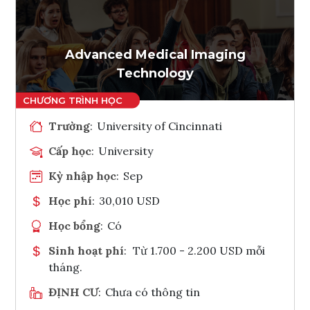
Ghi danh
Tham vấn Interlink
Advanced Medical Imaging
Technology
Trường
:
University of Cincinnati
Cấp học
:
University
Kỳ nhập học
:
Sep
Học phí
:
30,010 USD
Học bổng
:
Có
Sinh hoạt phí
:
Từ 1.700 - 2.200 USD mỗi
tháng.
ĐỊNH CƯ
:
Chưa có thông tin