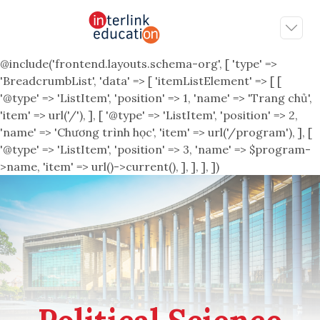
@include('frontend.layouts.schema-org', [ 'type' =>
'BreadcrumbList', 'data' => [ 'itemListElement' => [ [
'@type' => 'ListItem', 'position' => 1, 'name' => 'Trang chủ',
'item' => url('/'), ], [ '@type' => 'ListItem', 'position' => 2,
'name' => 'Chương trình học', 'item' => url('/program'), ], [
'@type' => 'ListItem', 'position' => 3, 'name' => $program-
>name, 'item' => url()->current(), ], ], ], ])