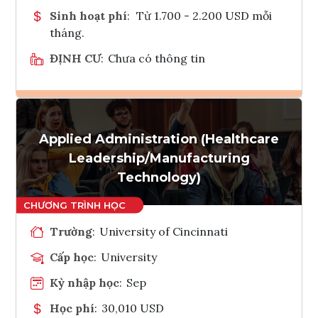
Sinh hoạt phí
:
Từ 1.700 - 2.200 USD mỗi
tháng.
ĐỊNH CƯ
:
Chưa có thông tin
Ghi danh
Applied Administration (Healthcare
Tham vấn Interlink
Leadership/Manufacturing
Technology)
Trường
:
University of Cincinnati
Cấp học
:
University
Kỳ nhập học
:
Sep
Học phí
:
30,010 USD