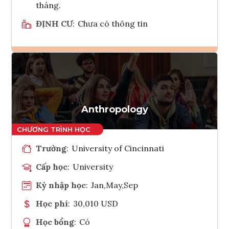
tháng.
ĐỊNH CƯ
:
Chưa có thông tin
Ghi danh
Tham vấn Interlink
Anthropology
Trường
:
University of Cincinnati
Cấp học
:
University
Kỳ nhập học
:
Jan,May,Sep
Học phí
:
30,010 USD
Học bổng
:
Có