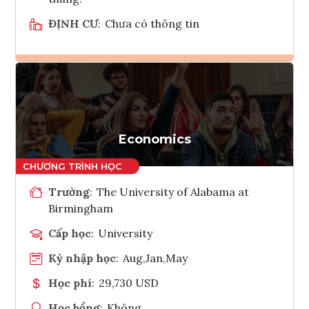
ĐỊNH CƯ
:
Chưa có thông tin
Ghi danh
Tham vấn Interlink
Economics
Trường
:
The University of Alabama at
Birmingham
Cấp học
:
University
Kỳ nhập học
:
Aug,Jan,May
Học phí
:
29,730 USD
Học bổng
:
Không