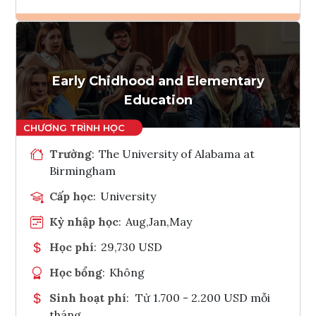
Ghi danh
Tham vấn Interlink
Early Chidhood and Elementary
Education
Trường
:
The University of Alabama at
Birmingham
Cấp học
:
University
Kỳ nhập học
:
Aug,Jan,May
Học phí
:
29,730 USD
Học bổng
:
Không
Sinh hoạt phí
:
Từ 1.700 - 2.200 USD mỗi
tháng.