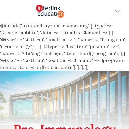
@include('frontend.layouts.schema-org', [ 'type' =>
'BreadcrumbList', 'data' => [ 'itemListElement' => [ [
'@type' => 'ListItem', 'position' => 1, 'name' => 'Trang chủ',
'item' => url('/'), ], [ '@type' => 'ListItem', 'position' => 2,
'name' => 'Chương trình học', 'item' => url('/program'), ], [
'@type' => 'ListItem', 'position' => 3, 'name' => $program-
>name, 'item' => url()->current(), ], ], ], ])