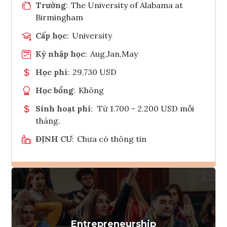
Trường
:
The University of Alabama at
Birmingham
Cấp học
:
University
Kỳ nhập học
:
Aug,Jan,May
Học phí
:
29,730 USD
Học bổng
:
Không
Sinh hoạt phí
:
Từ 1.700 - 2.200 USD mỗi
tháng.
ĐỊNH CƯ
:
Chưa có thông tin
Ghi danh
Tham vấn Interlink
Entrepreneurship