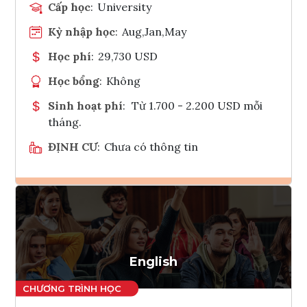
Cấp học
:
University
Kỳ nhập học
:
Aug,Jan,May
Học phí
:
29,730 USD
Học bổng
:
Không
Sinh hoạt phí
:
Từ 1.700 - 2.200 USD mỗi
tháng.
ĐỊNH CƯ
:
Chưa có thông tin
Ghi danh
Tham vấn Interlink
English