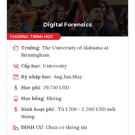
Ghi danh
Tham vấn Interlink
Digital Forensics
Trường
:
The University of Alabama at
Birmingham
Cấp học
:
University
Kỳ nhập học
:
Aug,Jan,May
Học phí
:
29,730 USD
Học bổng
:
Không
Sinh hoạt phí
:
Từ 1.700 - 2.200 USD mỗi
tháng.
ĐỊNH CƯ
:
Chưa có thông tin