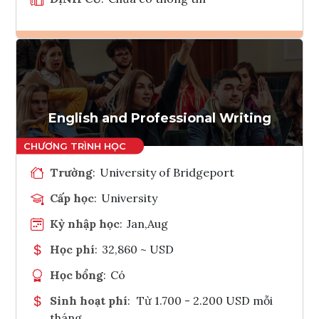
Ghi danh
Tham vấn Interlink
English and Professional Writing
Trường
:
University of Bridgeport
Cấp học
:
University
Kỳ nhập học
:
Jan,Aug
Học phí
:
32,860 ~ USD
Học bổng
:
Có
Sinh hoạt phí
:
Từ 1.700 - 2.200 USD mỗi
tháng.