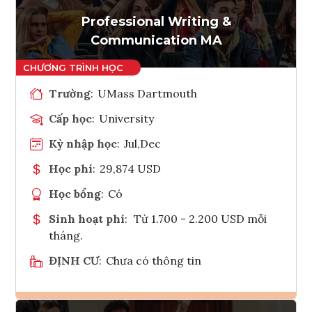
Professional Writing &
Communication MA
Trường
:
UMass Dartmouth
Cấp học
:
University
Kỳ nhập học
:
Jul,Dec
Học phí
:
29,874 USD
Học bổng
:
Có
Sinh hoạt phí
:
Từ 1.700 - 2.200 USD mỗi
tháng.
ĐỊNH CƯ
:
Chưa có thông tin