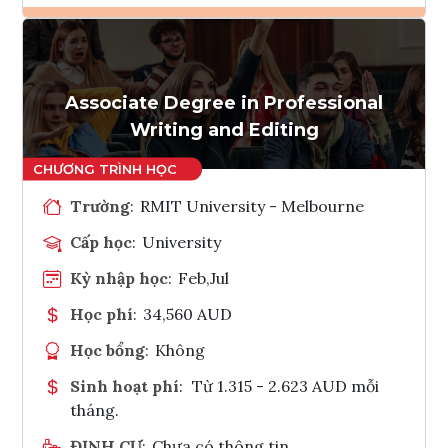
Ghi danh
Tham vấn Interlink
Associate Degree in Professional
Writing and Editing
Trường
:
RMIT University - Melbourne
Cấp học
:
University
Kỳ nhập học
:
Feb,Jul
Học phí
:
34,560 AUD
Học bổng
:
Không
Sinh hoạt phí
:
Từ 1.315 - 2.623 AUD mỗi
tháng.
ĐỊNH CƯ
:
Chưa có thông tin