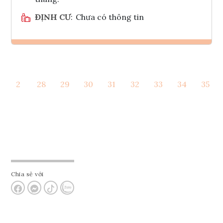
ĐỊNH CƯ
:
Chưa có thông tin
Ghi danh
2
28
29
30
31
32
33
34
35
Tham vấn Interlink
Chia sẻ với