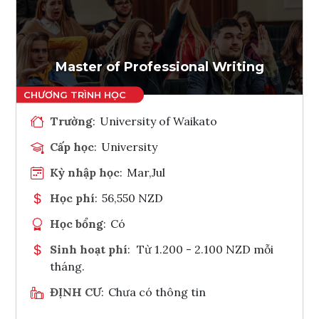
Ghi danh
Tham vấn Interlink
Master of Professional Writing
Trường
:
University of Waikato
Cấp học
:
University
Kỳ nhập học
:
Mar,Jul
Học phí
:
56,550 NZD
Học bổng
:
Có
Sinh hoạt phí
:
Từ 1.200 - 2.100 NZD mỗi
tháng.
ĐỊNH CƯ
:
Chưa có thông tin