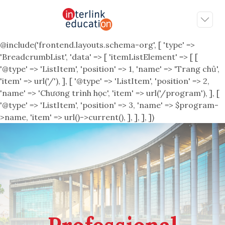
@include('frontend.layouts.schema-org', [ 'type' =>
'BreadcrumbList', 'data' => [ 'itemListElement' => [ [
'@type' => 'ListItem', 'position' => 1, 'name' => 'Trang chủ',
'item' => url('/'), ], [ '@type' => 'ListItem', 'position' => 2,
'name' => 'Chương trình học', 'item' => url('/program'), ], [
'@type' => 'ListItem', 'position' => 3, 'name' => $program-
>name, 'item' => url()->current(), ], ], ], ])