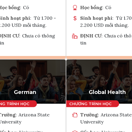
Học bổng
:
Có
Học bổng
:
Có
Sinh hoạt phí
:
Từ 1.700 -
Sinh hoạt phí
:
Từ 1.70
2.200 USD mỗi tháng.
2.200 USD mỗi tháng.
ĐỊNH CƯ
:
Chưa có thông
ĐỊNH CƯ
:
Chưa có th
in
tin
Ghi danh
Ghi danh
Tham vấn Interlink
Tham vấn Interlin
German
Global Health
Trường
:
Arizona State
Trường
:
Arizona State
University
University