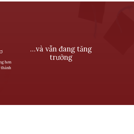
…và vẫn đang tăng
SƠ
trưởng
ùng hơn
 thành