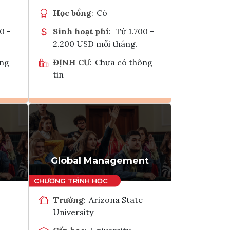
Học bổng
:
Có
0 -
Sinh hoạt phí
:
Từ 1.700 -
2.200 USD mỗi tháng.
ông
ĐỊNH CƯ
:
Chưa có thông
tin
Ghi danh
k
Tham vấn Interlink
Global Management
Trường
:
Arizona State
University