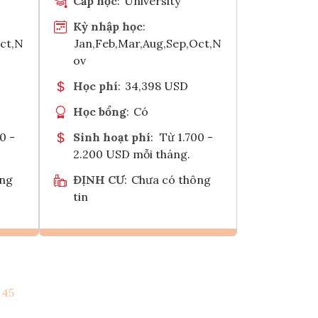
Cấp học
:
University
Kỳ nhập học
:
Oct,N
Jan,Feb,Mar,Aug,Sep,Oct,N
ov
Học phí
:
34,398 USD
Học bổng
:
Có
0 -
Sinh hoạt phí
:
Từ 1.700 -
2.200 USD mỗi tháng.
ông
ĐỊNH CƯ
:
Chưa có thông
tin
Ghi danh
45
k
Tham vấn Interlink