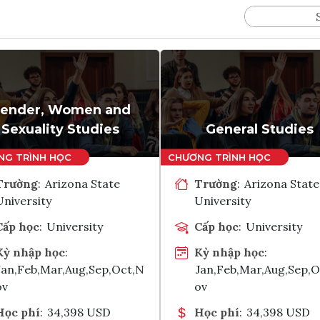
ender, Women and
Sexuality Studies
General Studies
Trường
:
Arizona State
Trường
:
Arizona State
University
University
Cấp học
:
University
Cấp học
:
University
Kỳ nhập học
:
Kỳ nhập học
:
Jan,Feb,Mar,Aug,Sep,Oct,N
Jan,Feb,Mar,Aug,Sep,
ov
ov
Học phí
:
34,398 USD
Học phí
:
34,398 USD