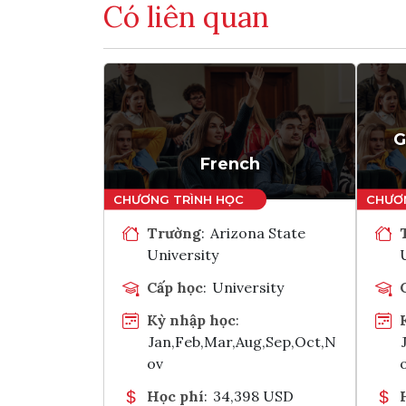
Có liên quan
G
French
Trường
:
Arizona State
University
Cấp học
:
University
Kỳ nhập học
:
Jan,Feb,Mar,Aug,Sep,Oct,N
ov
Học phí
:
34,398 USD