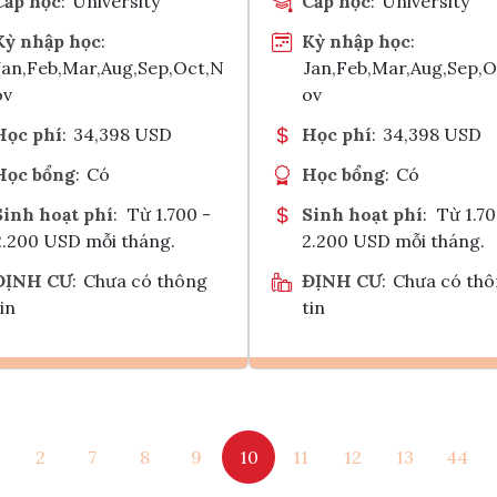
Cấp học
:
University
Cấp học
:
University
Kỳ nhập học
:
Kỳ nhập học
:
Jan,Feb,Mar,Aug,Sep,Oct,N
Jan,Feb,Mar,Aug,Sep,
ov
ov
Học phí
:
34,398 USD
Học phí
:
34,398 USD
Học bổng
:
Có
Học bổng
:
Có
Sinh hoạt phí
:
Từ 1.700 -
Sinh hoạt phí
:
Từ 1.70
2.200 USD mỗi tháng.
2.200 USD mỗi tháng.
ĐỊNH CƯ
:
Chưa có thông
ĐỊNH CƯ
:
Chưa có th
in
tin
Ghi danh
Ghi danh
2
7
8
9
10
11
12
13
44
Tham vấn Interlink
Tham vấn Interlin