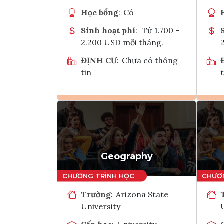
Học bổng
:
Có
Sinh hoạt phí
:
Từ 1.700 -
2.200 USD mỗi tháng.
ĐỊNH CƯ
:
Chưa có thông
tin
t
Ghi danh
Tham vấn Interlink
Geography
Trường
:
Arizona State
University