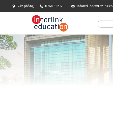
Văn phòng
0768 682 688
info@duhocinterlink.c
@include('frontend.layouts.schema-org', [ 'type' => 'Breadcru
url('/'), ], [ '@type' => 'ListItem', 'position' => 2, 'name' =
=> url()->current(), ], ], ], ])