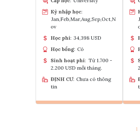
Cấp học
:
University
Kỳ nhập học
:
Jan,Feb,Mar,Aug,Sep,Oct,N
ov
Học phí
:
34,398 USD
Học bổng
:
Có
Sinh hoạt phí
:
Từ 1.700 -
2.200 USD mỗi tháng.
ĐỊNH CƯ
:
Chưa có thông
tin
t
Ghi danh
1
Tham vấn Interlink