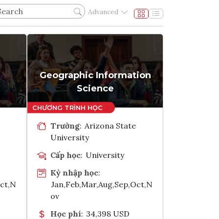
Advanced
Geographic Information
Science
Trường
:
Arizona State
University
Cấp học
:
University
Kỳ nhập học
:
Oct,N
Jan,Feb,Mar,Aug,Sep,Oct,N
ov
Học phí
:
34,398 USD