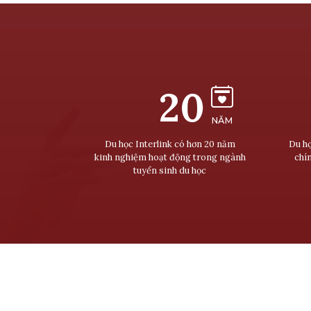
20
NĂM
Du học Interlink có hơn 20 năm
Du họ
kinh nghiệm hoạt động trong ngành
chí
tuyển sinh du học