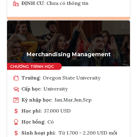
ĐỊNH CƯ
:
Chưa có thông tin
Ghi danh
Tham vấn Interlink
Merchandising Management
Trường
:
Oregon State University
Cấp học
:
University
Kỳ nhập học
:
Jan,Mar,Jun,Sep
Học phí
:
37,000 USD
Học bổng
:
Có
Sinh hoạt phí
:
Từ 1.700 - 2.200 USD mỗi