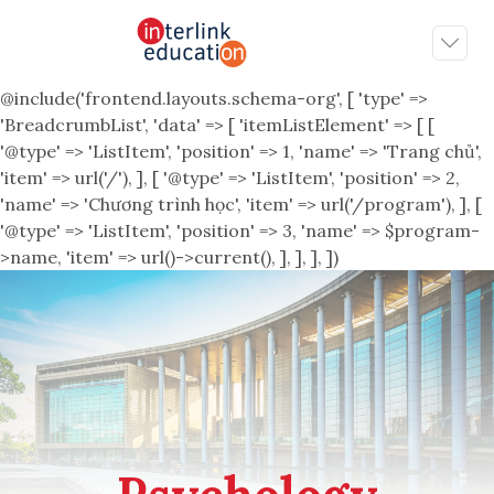
@include('frontend.layouts.schema-org', [ 'type' =>
'BreadcrumbList', 'data' => [ 'itemListElement' => [ [
'@type' => 'ListItem', 'position' => 1, 'name' => 'Trang chủ',
'item' => url('/'), ], [ '@type' => 'ListItem', 'position' => 2,
'name' => 'Chương trình học', 'item' => url('/program'), ], [
'@type' => 'ListItem', 'position' => 3, 'name' => $program-
>name, 'item' => url()->current(), ], ], ], ])