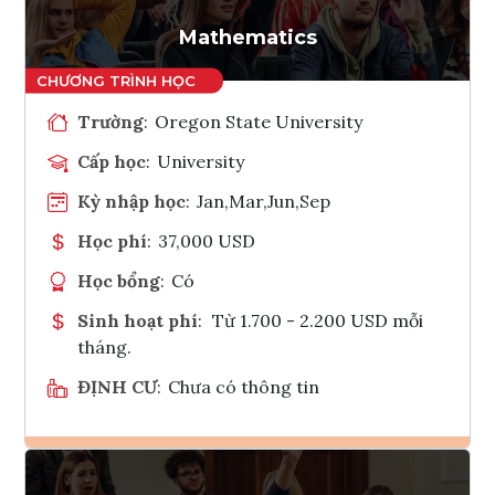
Tham vấn Interlink
Mathematics
Trường
:
Oregon State University
Cấp học
:
University
Kỳ nhập học
:
Jan,Mar,Jun,Sep
Học phí
:
37,000 USD
Học bổng
:
Có
Sinh hoạt phí
:
Từ 1.700 - 2.200 USD mỗi
tháng.
ĐỊNH CƯ
:
Chưa có thông tin
Ghi danh