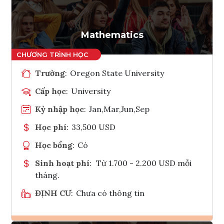
Tham vấn Interlink
Mathematics
Trường
:
Oregon State University
Cấp học
:
University
Kỳ nhập học
:
Jan,Mar,Jun,Sep
Học phí
:
33,500 USD
Học bổng
:
Có
Sinh hoạt phí
:
Từ 1.700 - 2.200 USD mỗi
tháng.
ĐỊNH CƯ
:
Chưa có thông tin