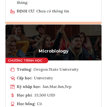
tháng.
ĐỊNH CƯ
:
Chưa có thông tin
Ghi danh
Tham vấn Interlink
Microbiology
Trường
:
Oregon State University
Cấp học
:
University
Kỳ nhập học
:
Jan,Mar,Jun,Sep
Học phí
:
33,500 USD
Học bổng
:
Có