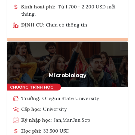
Sinh hoạt phí
:
Từ 1.700 - 2.200 USD mỗi
tháng.
ĐỊNH CƯ
:
Chưa có thông tin
Ghi danh
Tham vấn Interlink
Microbiology
Trường
:
Oregon State University
Cấp học
:
University
Kỳ nhập học
:
Jan,Mar,Jun,Sep
Học phí
:
33,500 USD