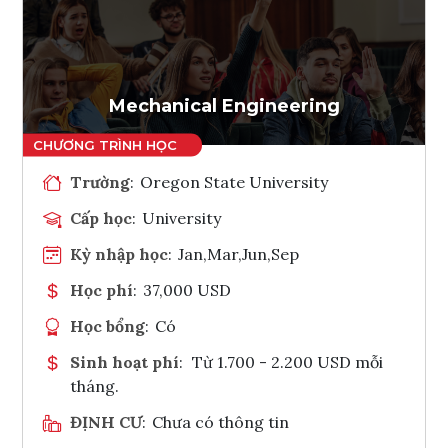
Ghi danh
Tham vấn Interlink
Mechanical Engineering
Trường
:
Oregon State University
Cấp học
:
University
Kỳ nhập học
:
Jan,Mar,Jun,Sep
Học phí
:
37,000 USD
Học bổng
:
Có
Sinh hoạt phí
:
Từ 1.700 - 2.200 USD mỗi
tháng.
ĐỊNH CƯ
:
Chưa có thông tin