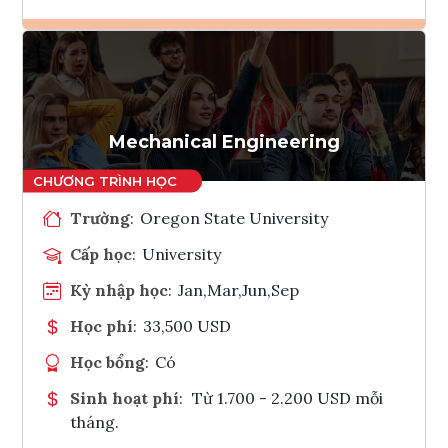
Ghi danh
Tham vấn Interlink
Mechanical Engineering
Trường
:
Oregon State University
Cấp học
:
University
Kỳ nhập học
:
Jan,Mar,Jun,Sep
Học phí
:
33,500 USD
Học bổng
:
Có
Sinh hoạt phí
:
Từ 1.700 - 2.200 USD mỗi
tháng.