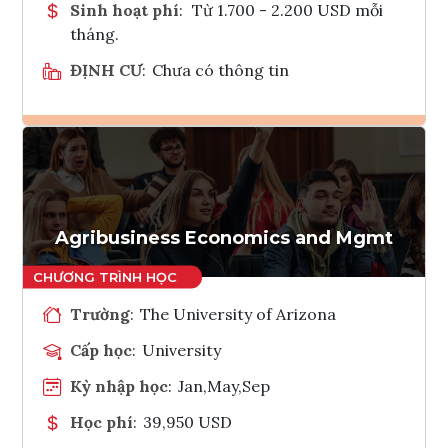
Sinh hoạt phí
:
Từ 1.700 - 2.200 USD mỗi
tháng.
ĐỊNH CƯ
:
Chưa có thông tin
Ghi danh
Tham vấn Interlink
Agribusiness Economics and Mgmt
Trường
:
The University of Arizona
Cấp học
:
University
Kỳ nhập học
:
Jan,May,Sep
Học phí
:
39,950 USD