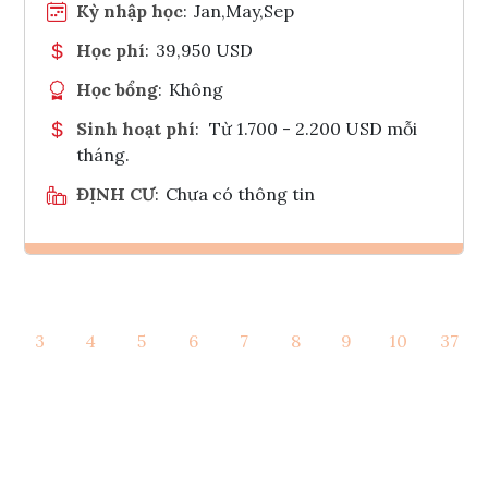
Kỳ nhập học
:
Jan,May,Sep
Học phí
:
39,950 USD
Học bổng
:
Không
Sinh hoạt phí
:
Từ 1.700 - 2.200 USD mỗi
tháng.
ĐỊNH CƯ
:
Chưa có thông tin
Ghi danh
3
4
5
6
7
8
9
10
37
Tham vấn Interlink