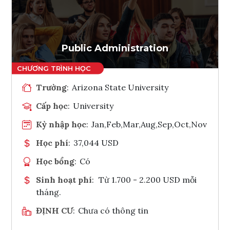
Ghi danh
Tham vấn Interlink
Public Administration
Trường
:
Arizona State University
Cấp học
:
University
Kỳ nhập học
:
Jan,Feb,Mar,Aug,Sep,Oct,Nov
Học phí
:
37,044 USD
Học bổng
:
Có
Sinh hoạt phí
:
Từ 1.700 - 2.200 USD mỗi
tháng.
ĐỊNH CƯ
:
Chưa có thông tin