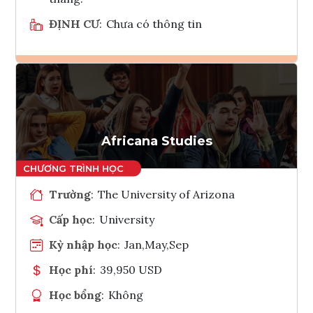
ĐỊNH CƯ
:
Chưa có thông tin
Ghi danh
Tham vấn Interlink
Africana Studies
Trường
:
The University of Arizona
Cấp học
:
University
Kỳ nhập học
:
Jan,May,Sep
Học phí
:
39,950 USD
Học bổng
:
Không