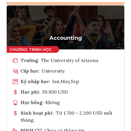
Ghi danh
Tham vấn Interlink
Accounting
Trường
:
The University of Arizona
Cấp học
:
University
Kỳ nhập học
:
Jan,May,Sep
Học phí
:
39,950 USD
Học bổng
:
Không
Sinh hoạt phí
:
Từ 1.700 - 2.200 USD mỗi
tháng.
ĐỊNH CƯ
:
Chưa có thông tin