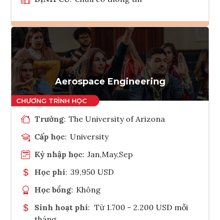
Ghi danh
Tham vấn Interlink
Aerospace Engineering
Trường
:
The University of Arizona
Cấp học
:
University
Kỳ nhập học
:
Jan,May,Sep
Học phí
:
39,950 USD
Học bổng
:
Không
Sinh hoạt phí
:
Từ 1.700 - 2.200 USD mỗi
tháng.