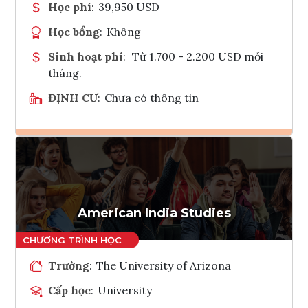
Học phí
:
39,950 USD
Học bổng
:
Không
Sinh hoạt phí
:
Từ 1.700 - 2.200 USD mỗi
tháng.
ĐỊNH CƯ
:
Chưa có thông tin
Ghi danh
Tham vấn Interlink
American India Studies
Trường
:
The University of Arizona
Cấp học
:
University