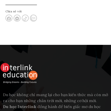
Chia sẻ với
Du học không chỉ mang lại cho bạn kiến thức mà còn mở
ra cho bạn những chân trời mới, những cơ hội mới.
Du học Interlink
đồng hành để biến giấc mơ du học