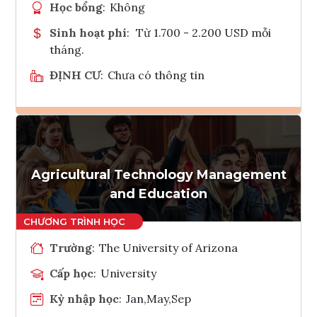
Học bổng
:
Không
Sinh hoạt phí
:
Từ 1.700 - 2.200 USD mỗi
tháng.
ĐỊNH CƯ
:
Chưa có thông tin
Ghi danh
Tham vấn Interlink
Agricultural Technology Management
and Education
Trường
:
The University of Arizona
Cấp học
:
University
Kỳ nhập học
:
Jan,May,Sep