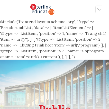
@include('frontend.layouts.schema-org', [ 'type' =>
'BreadcrumbList', 'data' => [ 'itemListElement' => [ [
'@type' => 'ListItem', 'position' => 1, 'name' => 'Trang chủ',
'item' => url('/'), ], [ '@type' => 'ListItem', 'position' => 2,
'name' => 'Chương trình học', 'item' => url('/program'), ], [
'@type' => 'ListItem', 'position' => 3, 'name' => $program-
>name, 'item' => url()->current(), ], ], ], ])