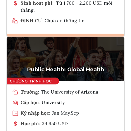
Sinh hoạt phí
:
Từ 1.700 - 2.200 USD mỗi
tháng.
ĐỊNH CƯ
:
Chưa có thông tin
Ghi danh
Tham vấn Interlink
Public Health: Global Health
Trường
:
The University of Arizona
Cấp học
:
University
Kỳ nhập học
:
Jan,May,Sep
Học phí
:
39,950 USD