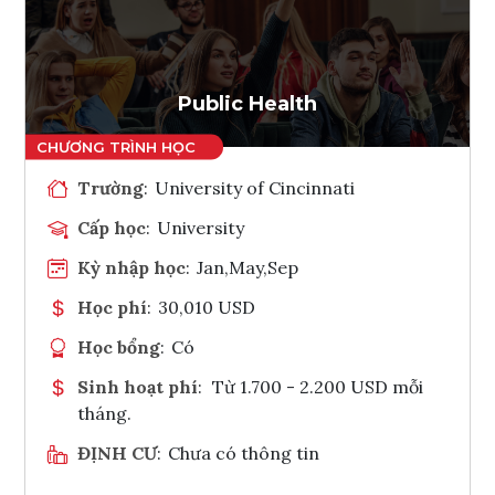
Ghi danh
Tham vấn Interlink
Public Health
Trường
:
University of Cincinnati
Cấp học
:
University
Kỳ nhập học
:
Jan,May,Sep
Học phí
:
30,010 USD
Học bổng
:
Có
Sinh hoạt phí
:
Từ 1.700 - 2.200 USD mỗi
tháng.
ĐỊNH CƯ
:
Chưa có thông tin