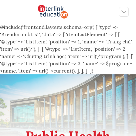
@include('frontend.layouts.schema-org', [ 'type' =>
'BreadcrumbList', 'data' => [ 'itemListElement' => [ [
'@type' => 'ListItem', 'position' => 1, 'name' => 'Trang chủ',
'item' => url('/'), ], [ '@type' => 'ListItem', 'position' => 2,
'name' => 'Chương trình học', 'item' => url('/program'), ], [
'@type' => 'ListItem', 'position' => 3, 'name' => $program-
>name, 'item' => url()->current(), ], ], ], ])