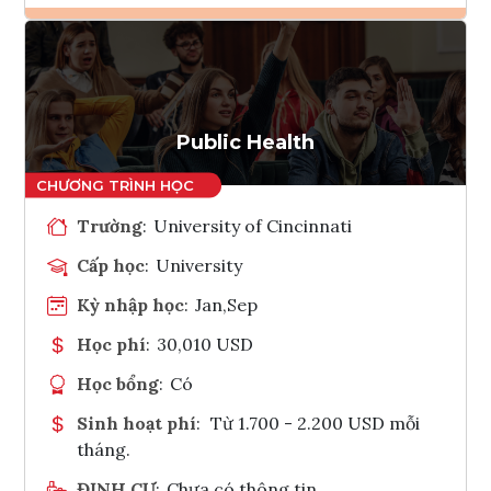
Ghi danh
Tham vấn Interlink
Public Health
Trường
:
University of Cincinnati
Cấp học
:
University
Kỳ nhập học
:
Jan,Sep
Học phí
:
30,010 USD
Học bổng
:
Có
Sinh hoạt phí
:
Từ 1.700 - 2.200 USD mỗi
tháng.
ĐỊNH CƯ
:
Chưa có thông tin