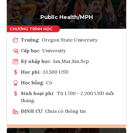
Tham vấn Interlink
Public Health/MPH
Trường
:
Oregon State University
Cấp học
:
University
Kỳ nhập học
:
Jan,Mar,Jun,Sep
Học phí
:
33,500 USD
Học bổng
:
Có
Sinh hoạt phí
:
Từ 1.700 - 2.200 USD mỗi
tháng.
ĐỊNH CƯ
:
Chưa có thông tin