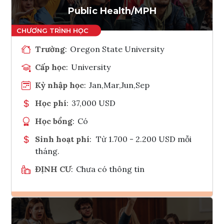
Public Health/MPH
Trường
:
Oregon State University
Cấp học
:
University
Kỳ nhập học
:
Jan,Mar,Jun,Sep
Học phí
:
37,000 USD
Học bổng
:
Có
Sinh hoạt phí
:
Từ 1.700 - 2.200 USD mỗi
tháng.
ĐỊNH CƯ
:
Chưa có thông tin
Ghi danh