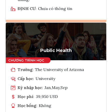
ĐỊNH CƯ
:
Chưa có thông tin
Ghi danh
Tham vấn Interlink
Public Health
Trường
:
The University of Arizona
Cấp học
:
University
Kỳ nhập học
:
Jan,May,Sep
Học phí
:
39,950 USD
Học bổng
:
Không