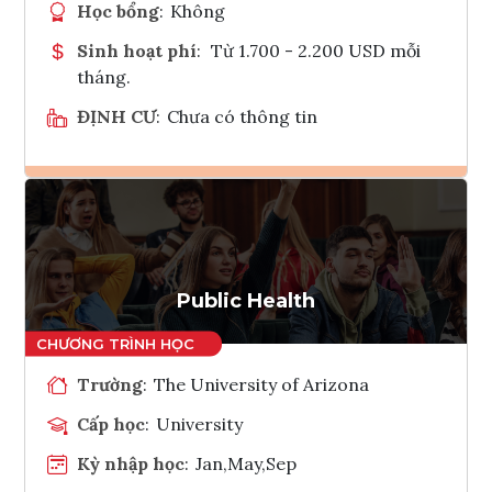
Học bổng
:
Không
Sinh hoạt phí
:
Từ 1.700 - 2.200 USD mỗi
tháng.
ĐỊNH CƯ
:
Chưa có thông tin
Ghi danh
Tham vấn Interlink
Public Health
Trường
:
The University of Arizona
Cấp học
:
University
Kỳ nhập học
:
Jan,May,Sep