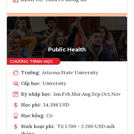
Ghi danh
Tham vấn Interlink
Public Health
Trường
:
Arizona State University
Cấp học
:
University
Kỳ nhập học
:
Jan,Feb,Mar,Aug,Sep,Oct,Nov
Học phí
:
34,398 USD
Học bổng
:
Có
Sinh hoạt phí
:
Từ 1.700 - 2.200 USD mỗi
tháng.