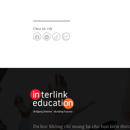
Chia sẻ với
Du học không chỉ mang lại cho bạn kiến thứ