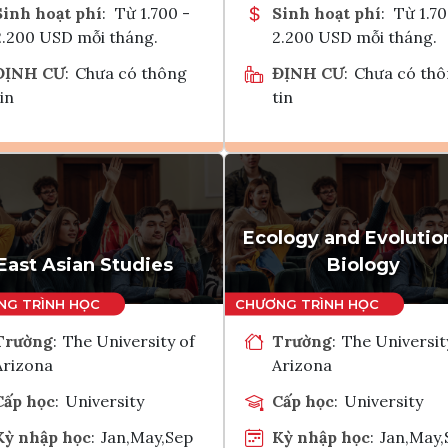
Sinh hoạt phí
:
Từ 1.700 -
Sinh hoạt phí
:
Từ 1.70
2.200 USD mỗi tháng.
2.200 USD mỗi tháng.
ĐỊNH CƯ
:
Chưa có thông
ĐỊNH CƯ
:
Chưa có th
in
tin
Ghi danh
Ghi danh
Tham vấn Interlink
Tham vấn Interlin
Ecology and Evolutio
East Asian Studies
Biology
Trường
:
The University of
Trường
:
The Universit
Arizona
Arizona
Cấp học
:
University
Cấp học
:
University
Kỳ nhập học
:
Jan,May,Sep
Kỳ nhập học
:
Jan,May,