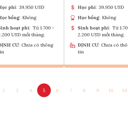
Học phí
:
39,950 USD
Học phí
:
39,950 USD
Học bổng
:
Không
Học bổng
:
Không
Sinh hoạt phí
:
Từ 1.700 -
Sinh hoạt phí
:
Từ 1.70
2.200 USD mỗi tháng.
2.200 USD mỗi tháng.
ĐỊNH CƯ
:
Chưa có thông
ĐỊNH CƯ
:
Chưa có th
in
tin
Ghi danh
Ghi danh
2
3
4
5
6
7
8
9
10
34
Tham vấn Interlink
Tham vấn Interlin