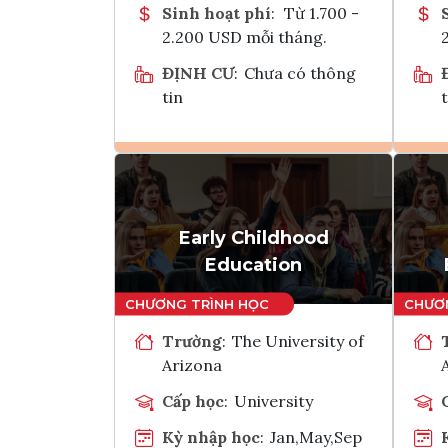
Sinh hoạt phí
:
Từ 1.700 -
2.200 USD mỗi tháng.
ĐỊNH CƯ
:
Chưa có thông
tin
t
Ghi danh
Tham vấn Interlink
Early Childhood
Education
Trường
:
The University of
Arizona
Cấp học
:
University
Kỳ nhập học
:
Jan,May,Sep