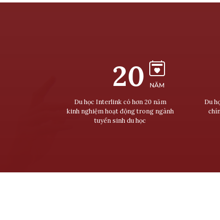
20
NĂM
Du học Interlink có hơn 20 năm
Du họ
kinh nghiệm hoạt động trong ngành
chí
tuyển sinh du học