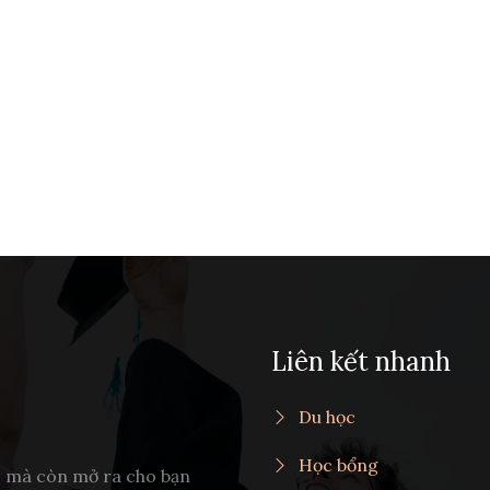
Liên kết nhanh
Du học
Học bổng
c mà còn mở ra cho bạn