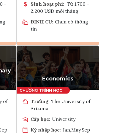
0 -
Sinh hoạt phí
:
Từ 1.700 -
2.200 USD mỗi tháng.
ông
ĐỊNH CƯ
:
Chưa có thông
tin
Ghi danh
k
Tham vấn Interlink
nary
Economics
y of
Trường
:
The University of
Arizona
Cấp học
:
University
Sep
Kỳ nhập học
:
Jan,May,Sep