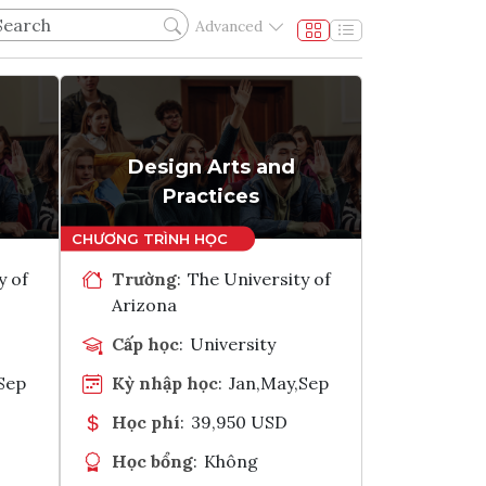
Advanced
Design Arts and
Practices
y of
Trường
:
The University of
Arizona
Cấp học
:
University
Sep
Kỳ nhập học
:
Jan,May,Sep
Học phí
:
39,950 USD
Học bổng
:
Không