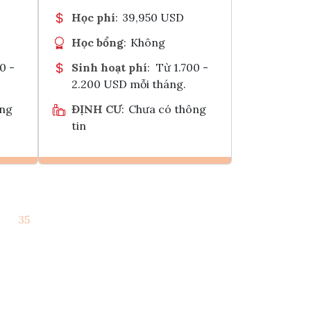
Học phí
:
39,950 USD
Học bổng
:
Không
0 -
Sinh hoạt phí
:
Từ 1.700 -
2.200 USD mỗi tháng.
ông
ĐỊNH CƯ
:
Chưa có thông
tin
Ghi danh
35
k
Tham vấn Interlink