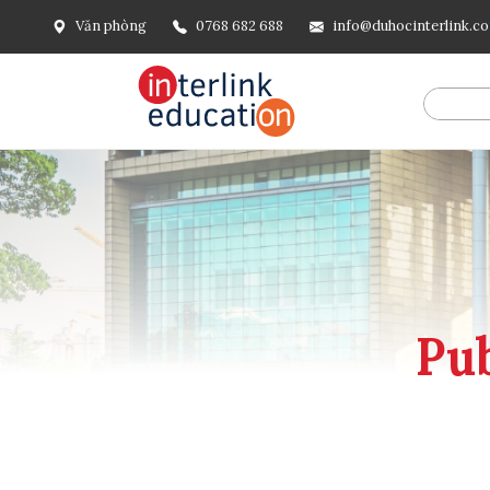
Văn phòng
0768 682 688
info@duhocinterlink.c
@include('frontend.layouts.schema-org', [ 'type' => 'Breadcru
url('/'), ], [ '@type' => 'ListItem', 'position' => 2, 'name' =
=> url()->current(), ], ], ], ])
Pub