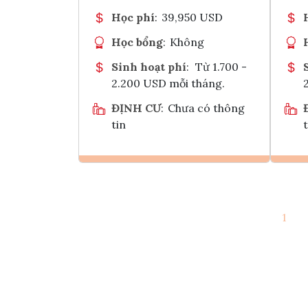
Học phí
:
39,950 USD
Học bổng
:
Không
Sinh hoạt phí
:
Từ 1.700 -
2.200 USD mỗi tháng.
ĐỊNH CƯ
:
Chưa có thông
tin
t
Ghi danh
1
Tham vấn Interlink