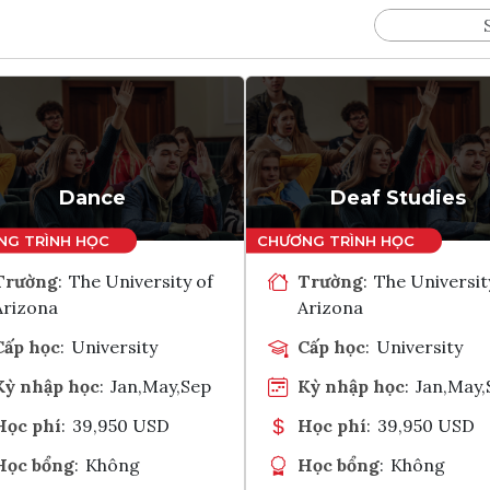
Dance
Deaf Studies
Trường
:
The University of
Trường
:
The Universit
Arizona
Arizona
Cấp học
:
University
Cấp học
:
University
Kỳ nhập học
:
Jan,May,Sep
Kỳ nhập học
:
Jan,May,
Học phí
:
39,950 USD
Học phí
:
39,950 USD
Học bổng
:
Không
Học bổng
:
Không