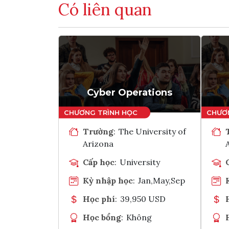
Có liên quan
Cyber Operations
Trường
:
The University of
Arizona
Cấp học
:
University
Kỳ nhập học
:
Jan,May,Sep
Học phí
:
39,950 USD
Học bổng
:
Không