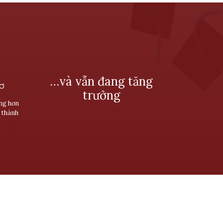
…và vẫn đang tăng
SƠ
trưởng
ùng hơn
 thành