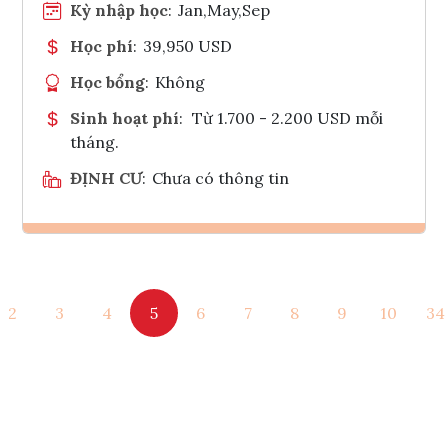
Kỳ nhập học
:
Jan,May,Sep
Học phí
:
39,950 USD
Học bổng
:
Không
Sinh hoạt phí
:
Từ 1.700 - 2.200 USD mỗi
tháng.
ĐỊNH CƯ
:
Chưa có thông tin
Ghi danh
2
3
4
5
6
7
8
9
10
34
Tham vấn Interlink