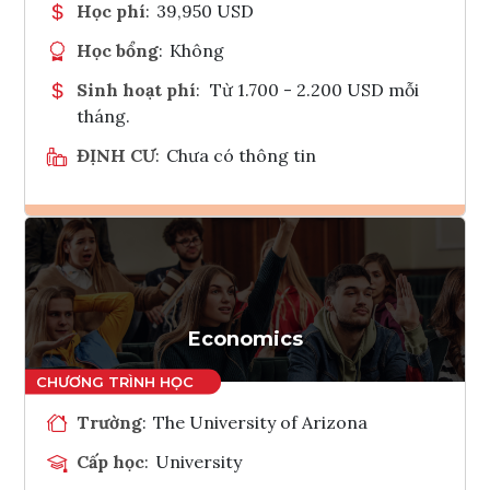
Học phí
:
39,950 USD
Học bổng
:
Không
Sinh hoạt phí
:
Từ 1.700 - 2.200 USD mỗi
tháng.
ĐỊNH CƯ
:
Chưa có thông tin
Ghi danh
Tham vấn Interlink
Economics
Trường
:
The University of Arizona
Cấp học
:
University