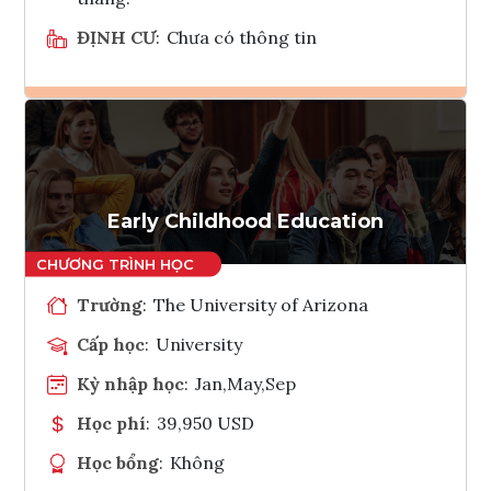
ĐỊNH CƯ
:
Chưa có thông tin
Ghi danh
Tham vấn Interlink
Early Childhood Education
Trường
:
The University of Arizona
Cấp học
:
University
Kỳ nhập học
:
Jan,May,Sep
Học phí
:
39,950 USD
Học bổng
:
Không