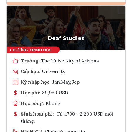
Ghi danh
Tham vấn Interlink
Deaf Studies
Trường
:
The University of Arizona
Cấp học
:
University
Kỳ nhập học
:
Jan,May,Sep
Học phí
:
39,950 USD
Học bổng
:
Không
Sinh hoạt phí
:
Từ 1.700 - 2.200 USD mỗi
tháng.
ĐỊNH CƯ
:
Chưa có thông tin