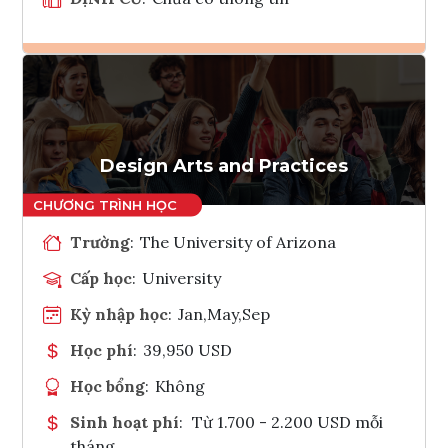
Ghi danh
Tham vấn Interlink
Design Arts and Practices
Trường
:
The University of Arizona
Cấp học
:
University
Kỳ nhập học
:
Jan,May,Sep
Học phí
:
39,950 USD
Học bổng
:
Không
Sinh hoạt phí
:
Từ 1.700 - 2.200 USD mỗi
tháng.