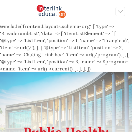
@include('frontend.layouts.schema-org', [ 'type' =>
'BreadcrumbList', 'data' => [ 'itemListElement' => [ [
'@type' => 'ListItem', 'position' => 1, 'name' => 'Trang chủ',
'item' => url('/'), ], [ '@type' => 'ListItem', 'position' => 2,
'name' => 'Chương trình học', 'item' => url('/program'), ], [
'@type' => 'ListItem', 'position' => 3, 'name' => $program-
>name, 'item' => url()->current(), ], ], ], ])