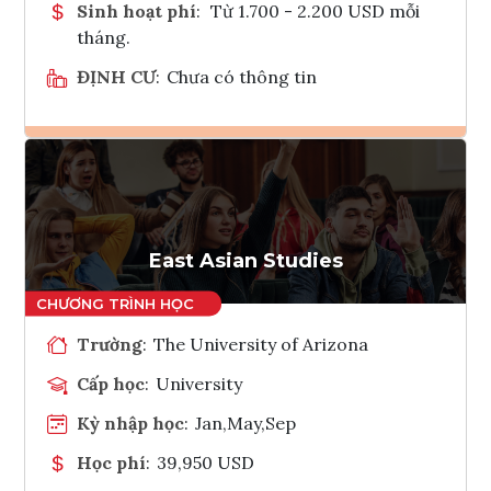
Sinh hoạt phí
:
Từ 1.700 - 2.200 USD mỗi
tháng.
ĐỊNH CƯ
:
Chưa có thông tin
Ghi danh
Tham vấn Interlink
East Asian Studies
Trường
:
The University of Arizona
Cấp học
:
University
Kỳ nhập học
:
Jan,May,Sep
Học phí
:
39,950 USD