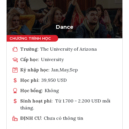
Ghi danh
Tham vấn Interlink
Dance
Trường
:
The University of Arizona
Cấp học
:
University
Kỳ nhập học
:
Jan,May,Sep
Học phí
:
39,950 USD
Học bổng
:
Không
Sinh hoạt phí
:
Từ 1.700 - 2.200 USD mỗi
tháng.
ĐỊNH CƯ
:
Chưa có thông tin