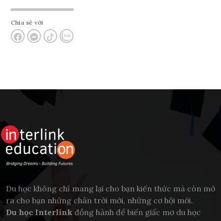
Chia sẻ với
Du học không chỉ mang lại cho bạn kiến thức mà còn mở
ra cho bạn những chân trời mới, những cơ hội mới.
Du học Interlink
đồng hành để biến giấc mơ du học