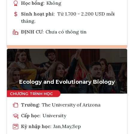
Học bổng
:
Không
Sinh hoạt phí
:
Từ 1.700 - 2.200 USD mỗi
tháng.
ĐỊNH CƯ
:
Chưa có thông tin
Ghi danh
Tham vấn Interlink
Ecology and Evolutionary Biology
Trường
:
The University of Arizona
Cấp học
:
University
Kỳ nhập học
:
Jan,May,Sep