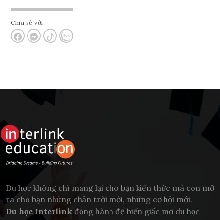
Chia sẻ với
Du học không chỉ mang lại cho bạn kiến thức mà còn mở
ra cho bạn những chân trời mới, những cơ hội mới.
Du học Interlink
đồng hành để biến giấc mơ du học