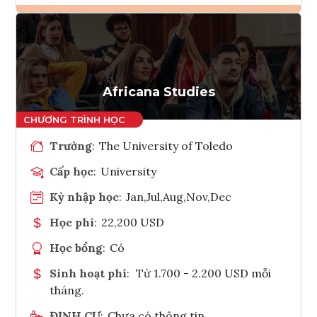
Ghi danh
Tham vấn Interlink
Africana Studies
Trường
:
The University of Toledo
Cấp học
:
University
Kỳ nhập học
:
Jan,Jul,Aug,Nov,Dec
Học phí
:
22,200 USD
Học bổng
:
Có
Sinh hoạt phí
:
Từ 1.700 - 2.200 USD mỗi
tháng.
ĐỊNH CƯ
:
Chưa có thông tin