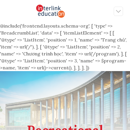
@include('frontend.layouts.schema-org', [ 'type' =>
'BreadcrumbList', 'data' => [ 'itemListElement' => [ [
'@type' => 'ListItem', 'position' => 1, 'name' => 'Trang chủ',
'item' => url('/'), ], [ '@type' => 'ListItem', 'position' => 2,
'name' => 'Chương trình học', 'item' => url('/program'), ], [
'@type' => 'ListItem', 'position' => 3, 'name' => $program-
>name, 'item' => url()->current(), ], ], ], ])