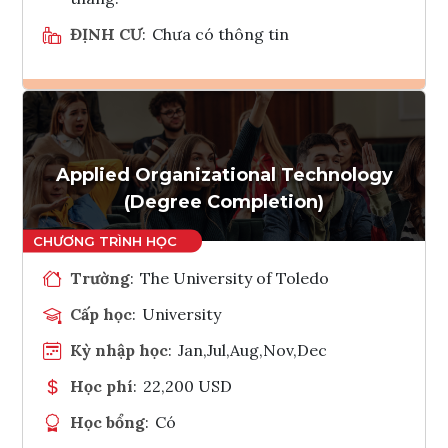
ĐỊNH CƯ
:
Chưa có thông tin
Ghi danh
Tham vấn Interlink
Applied Organizational Technology
(Degree Completion)
Trường
:
The University of Toledo
Cấp học
:
University
Kỳ nhập học
:
Jan,Jul,Aug,Nov,Dec
Học phí
:
22,200 USD
Học bổng
:
Có