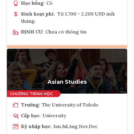
Học bổng
:
Có
Sinh hoạt phí
:
Từ 1.700 - 2.200 USD mỗi
tháng.
ĐỊNH CƯ
:
Chưa có thông tin
Ghi danh
Tham vấn Interlink
Asian Studies
Trường
:
The University of Toledo
Cấp học
:
University
Kỳ nhập học
:
Jan,Jul,Aug,Nov,Dec