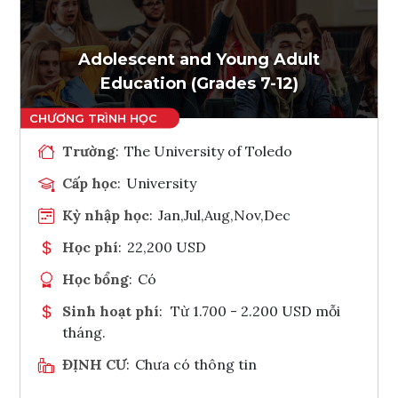
Ghi danh
Tham vấn Interlink
Adolescent and Young Adult
Education (Grades 7-12)
Trường
:
The University of Toledo
Cấp học
:
University
Kỳ nhập học
:
Jan,Jul,Aug,Nov,Dec
Học phí
:
22,200 USD
Học bổng
:
Có
Sinh hoạt phí
:
Từ 1.700 - 2.200 USD mỗi
tháng.
ĐỊNH CƯ
:
Chưa có thông tin