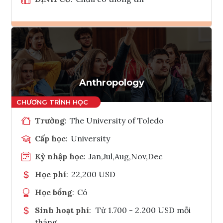
Ghi danh
Tham vấn Interlink
Anthropology
Trường
:
The University of Toledo
Cấp học
:
University
Kỳ nhập học
:
Jan,Jul,Aug,Nov,Dec
Học phí
:
22,200 USD
Học bổng
:
Có
Sinh hoạt phí
:
Từ 1.700 - 2.200 USD mỗi
tháng.