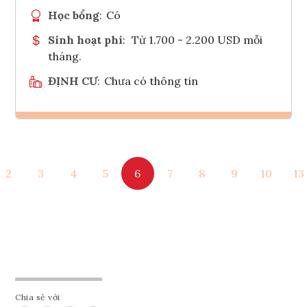
Học bổng
:
Có
Sinh hoạt phí
:
Từ 1.700 - 2.200 USD mỗi
tháng.
ĐỊNH CƯ
:
Chưa có thông tin
Ghi danh
2
3
4
5
6
7
8
9
10
13
Tham vấn Interlink
Chia sẻ với