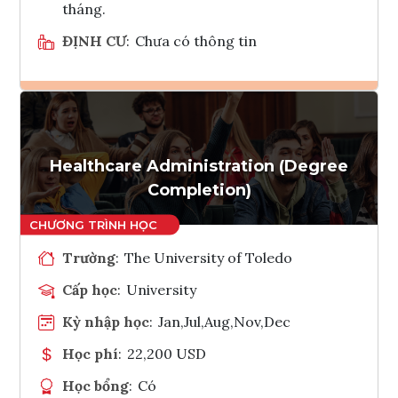
tháng.
ĐỊNH CƯ
:
Chưa có thông tin
Ghi danh
Tham vấn Interlink
Healthcare Administration (Degree
Completion)
Trường
:
The University of Toledo
Cấp học
:
University
Kỳ nhập học
:
Jan,Jul,Aug,Nov,Dec
Học phí
:
22,200 USD
Học bổng
:
Có