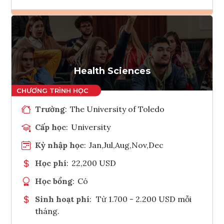
Ghi danh
Tham vấn Interlink
Health Sciences
Trường
:
The University of Toledo
Cấp học
:
University
Kỳ nhập học
:
Jan,Jul,Aug,Nov,Dec
Học phí
:
22,200 USD
Học bổng
:
Có
Sinh hoạt phí
:
Từ 1.700 - 2.200 USD mỗi
tháng.