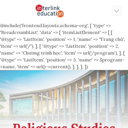
@include('frontend.layouts.schema-org', [ 'type' =>
'BreadcrumbList', 'data' => [ 'itemListElement' => [ [
'@type' => 'ListItem', 'position' => 1, 'name' => 'Trang chủ',
'item' => url('/'), ], [ '@type' => 'ListItem', 'position' => 2,
'name' => 'Chương trình học', 'item' => url('/program'), ], [
'@type' => 'ListItem', 'position' => 3, 'name' => $program-
>name, 'item' => url()->current(), ], ], ], ])