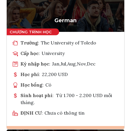
Tham vấn Interlink
German
Trường
:
The University of Toledo
Cấp học
:
University
Kỳ nhập học
:
Jan,Jul,Aug,Nov,Dec
Học phí
:
22,200 USD
Học bổng
:
Có
Sinh hoạt phí
:
Từ 1.700 - 2.200 USD mỗi
tháng.
ĐỊNH CƯ
:
Chưa có thông tin