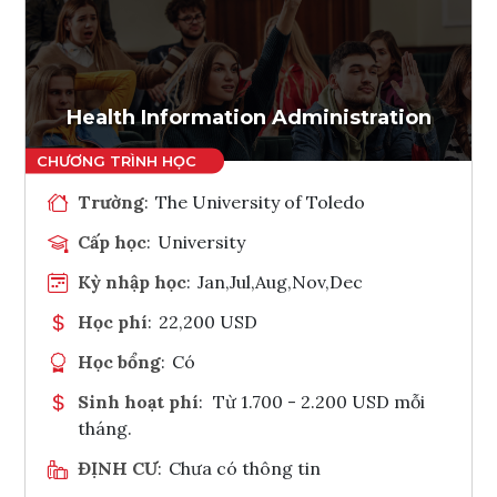
Ghi danh
Tham vấn Interlink
Health Information Administration
Trường
:
The University of Toledo
Cấp học
:
University
Kỳ nhập học
:
Jan,Jul,Aug,Nov,Dec
Học phí
:
22,200 USD
Học bổng
:
Có
Sinh hoạt phí
:
Từ 1.700 - 2.200 USD mỗi
tháng.
ĐỊNH CƯ
:
Chưa có thông tin