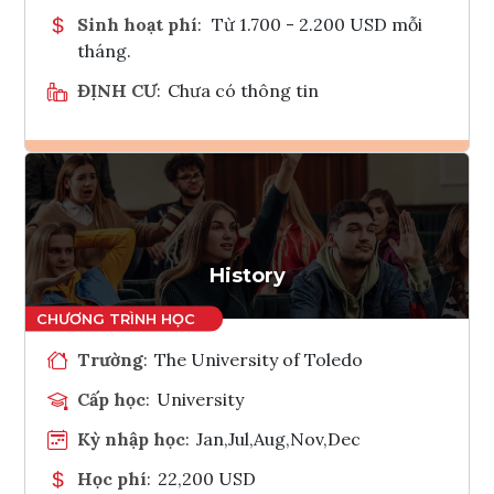
Sinh hoạt phí
:
Từ 1.700 - 2.200 USD mỗi
tháng.
ĐỊNH CƯ
:
Chưa có thông tin
Ghi danh
Tham vấn Interlink
History
Trường
:
The University of Toledo
Cấp học
:
University
Kỳ nhập học
:
Jan,Jul,Aug,Nov,Dec
Học phí
:
22,200 USD