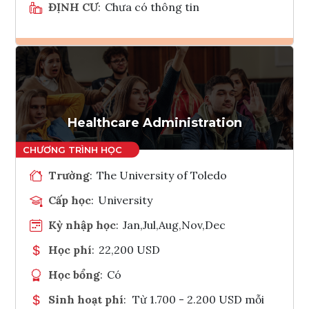
ĐỊNH CƯ
:
Chưa có thông tin
Ghi danh
Tham vấn Interlink
Healthcare Administration
Trường
:
The University of Toledo
Cấp học
:
University
Kỳ nhập học
:
Jan,Jul,Aug,Nov,Dec
Học phí
:
22,200 USD
Học bổng
:
Có
Sinh hoạt phí
:
Từ 1.700 - 2.200 USD mỗi