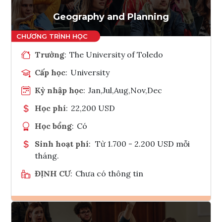
Tham vấn Interlink
Geography and Planning
Trường
:
The University of Toledo
Cấp học
:
University
Kỳ nhập học
:
Jan,Jul,Aug,Nov,Dec
Học phí
:
22,200 USD
Học bổng
:
Có
Sinh hoạt phí
:
Từ 1.700 - 2.200 USD mỗi
tháng.
ĐỊNH CƯ
:
Chưa có thông tin
Ghi danh