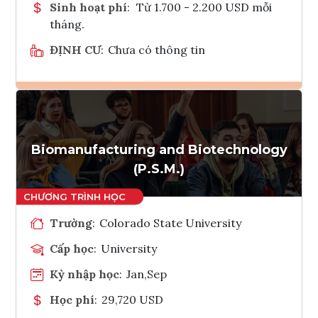
Sinh hoạt phí
:
Từ 1.700 - 2.200 USD mỗi
tháng.
ĐỊNH CƯ
:
Chưa có thông tin
Ghi danh
Tham vấn Interlink
Biomanufacturing and Biotechnology
(P.S.M.)
Trường
:
Colorado State University
Cấp học
:
University
Kỳ nhập học
:
Jan,Sep
Học phí
:
29,720 USD