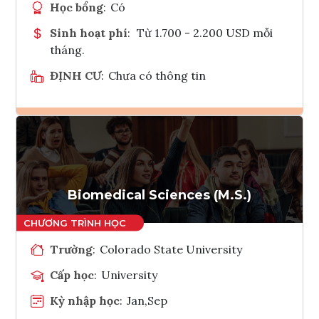
Học bổng
:
Có
Sinh hoạt phí
:
Từ 1.700 - 2.200 USD mỗi
tháng.
ĐỊNH CƯ
:
Chưa có thông tin
Ghi danh
Tham vấn Interlink
Biomedical Sciences (M.S.)
Trường
:
Colorado State University
Cấp học
:
University
Kỳ nhập học
:
Jan,Sep