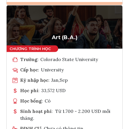
Ghi danh
Tham vấn Interlink
Art (B.A.)
Trường
:
Colorado State University
Cấp học
:
University
Kỳ nhập học
:
Jan,Sep
Học phí
:
33,572 USD
Học bổng
:
Có
Sinh hoạt phí
:
Từ 1.700 - 2.200 USD mỗi
tháng.
ĐỊNH CƯ
:
Chưa có thông tin