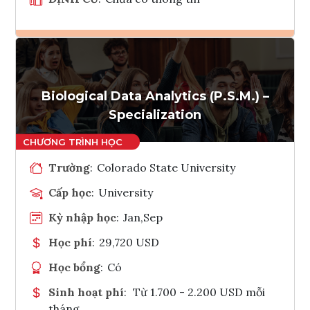
Ghi danh
Tham vấn Interlink
Biological Data Analytics (P.S.M.) –
Specialization
Trường
:
Colorado State University
Cấp học
:
University
Kỳ nhập học
:
Jan,Sep
Học phí
:
29,720 USD
Học bổng
:
Có
Sinh hoạt phí
:
Từ 1.700 - 2.200 USD mỗi
tháng.