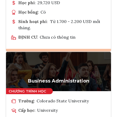
Học phí
:
29,720 USD
Học bổng
:
Có
Sinh hoạt phí
:
Từ 1.700 - 2.200 USD mỗi
tháng.
ĐỊNH CƯ
:
Chưa có thông tin
Ghi danh
Tham vấn Interlink
Business Administration
Trường
:
Colorado State University
Cấp học
:
University