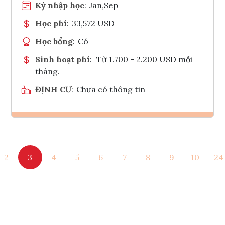
Kỳ nhập học
:
Jan,Sep
Học phí
:
33,572 USD
Học bổng
:
Có
Sinh hoạt phí
:
Từ 1.700 - 2.200 USD mỗi
tháng.
ĐỊNH CƯ
:
Chưa có thông tin
Ghi danh
2
3
4
5
6
7
8
9
10
24
Tham vấn Interlink