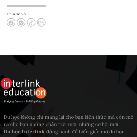
Chia sẻ với
Du học không chỉ mang lại cho bạn kiến thức mà còn mở
ra cho bạn những chân trời mới, những cơ hội mới.
Du học Interlink
đồng hành để biến giấc mơ du học