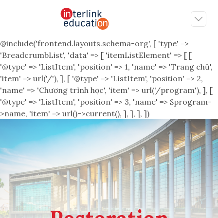
@include('frontend.layouts.schema-org', [ 'type' =>
'BreadcrumbList', 'data' => [ 'itemListElement' => [ [
'@type' => 'ListItem', 'position' => 1, 'name' => 'Trang chủ',
'item' => url('/'), ], [ '@type' => 'ListItem', 'position' => 2,
'name' => 'Chương trình học', 'item' => url('/program'), ], [
'@type' => 'ListItem', 'position' => 3, 'name' => $program-
>name, 'item' => url()->current(), ], ], ], ])