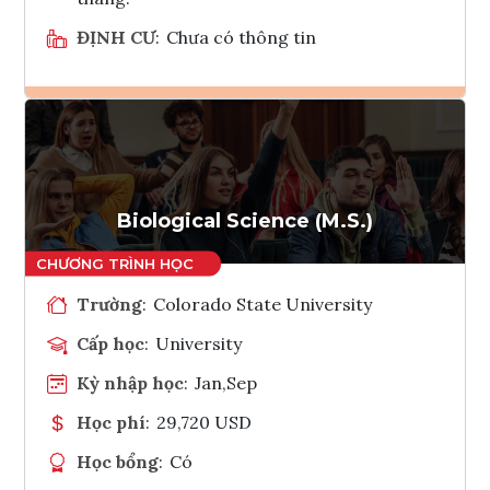
ĐỊNH CƯ
:
Chưa có thông tin
Ghi danh
Tham vấn Interlink
Biological Science (M.S.)
Trường
:
Colorado State University
Cấp học
:
University
Kỳ nhập học
:
Jan,Sep
Học phí
:
29,720 USD
Học bổng
:
Có