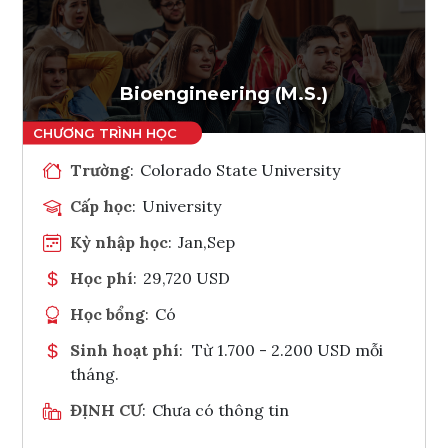
Ghi danh
Tham vấn Interlink
Bioengineering (M.S.)
Trường
:
Colorado State University
Cấp học
:
University
Kỳ nhập học
:
Jan,Sep
Học phí
:
29,720 USD
Học bổng
:
Có
Sinh hoạt phí
:
Từ 1.700 - 2.200 USD mỗi
tháng.
ĐỊNH CƯ
:
Chưa có thông tin