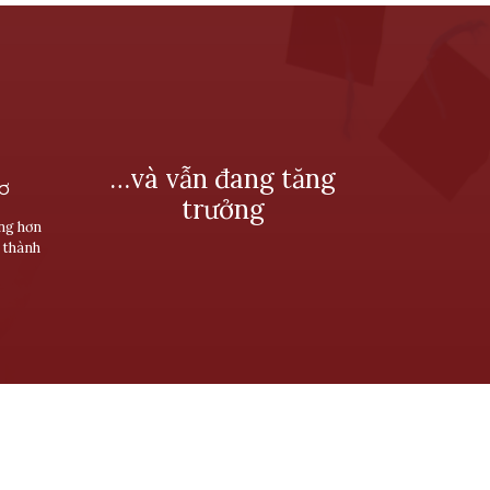
…và vẫn đang tăng
SƠ
trưởng
ùng hơn
 thành