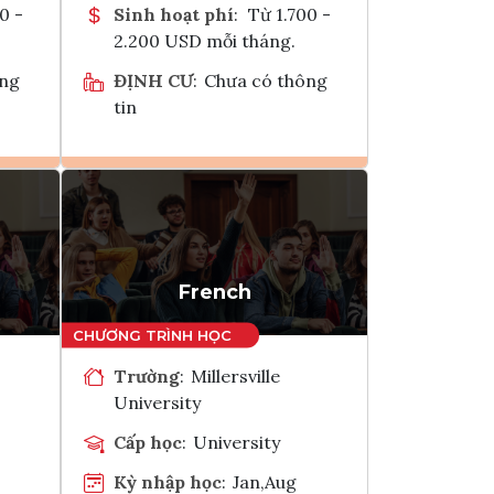
0 -
Sinh hoạt phí
:
Từ 1.700 -
2.200 USD mỗi tháng.
ông
ĐỊNH CƯ
:
Chưa có thông
tin
Ghi danh
k
Tham vấn Interlink
French
Trường
:
Millersville
University
Cấp học
:
University
Kỳ nhập học
:
Jan,Aug