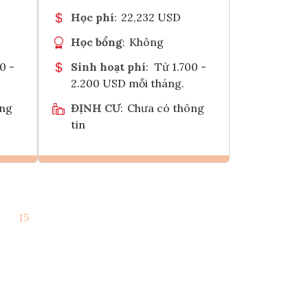
Học phí
:
22,232 USD
Học bổng
:
Không
0 -
Sinh hoạt phí
:
Từ 1.700 -
2.200 USD mỗi tháng.
ông
ĐỊNH CƯ
:
Chưa có thông
tin
Ghi danh
15
k
Tham vấn Interlink