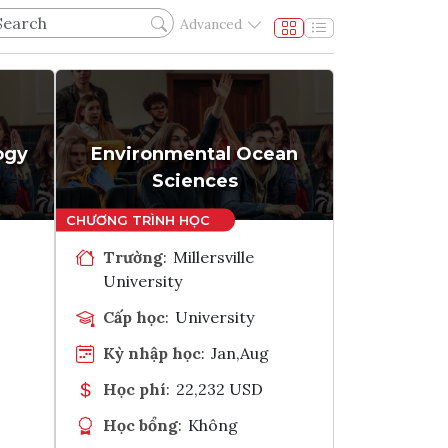
Advanced
ogy
Environmental Ocean
Sciences
Trường
:
Millersville
University
Cấp học
:
University
Kỳ nhập học
:
Jan,Aug
Học phí
:
22,232 USD
Học bổng
:
Không