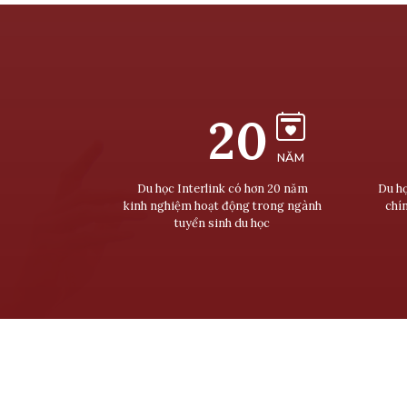
20
NĂM
Du học Interlink có hơn 20 năm
Du họ
kinh nghiệm hoạt động trong ngành
chí
tuyển sinh du học