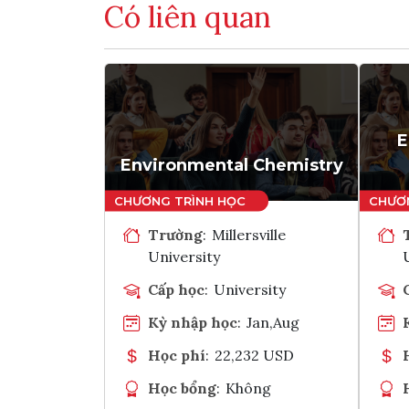
Có liên quan
E
Environmental Chemistry
Trường
:
Millersville
University
Cấp học
:
University
Kỳ nhập học
:
Jan,Aug
Học phí
:
22,232 USD
Học bổng
:
Không