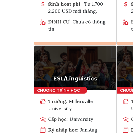
Sinh hoạt phí
:
Từ 1.700 -
2.200 USD mỗi tháng.
ĐỊNH CƯ
:
Chưa có thông
tin
t
Ghi danh
Tham vấn Interlink
ESL/Linguistics
Trường
:
Millersville
University
Cấp học
:
University
Kỳ nhập học
:
Jan,Aug