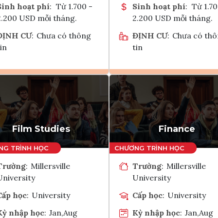
Sinh hoạt phí
:
Từ 1.700 -
Sinh hoạt phí
:
Từ 1.70
2.200 USD mỗi tháng.
2.200 USD mỗi tháng.
ĐỊNH CƯ
:
Chưa có thông
ĐỊNH CƯ
:
Chưa có th
in
tin
Ghi danh
Ghi danh
Tham vấn Interlink
Tham vấn Interlin
Film Studies
Finance
Trường
:
Millersville
Trường
:
Millersville
University
University
Cấp học
:
University
Cấp học
:
University
Kỳ nhập học
:
Jan,Aug
Kỳ nhập học
:
Jan,Aug