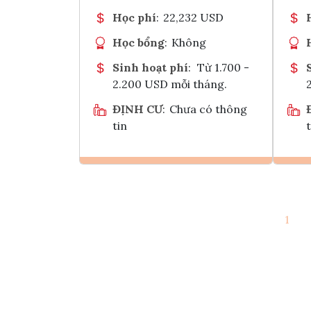
Học phí
:
22,232 USD
Học bổng
:
Không
Sinh hoạt phí
:
Từ 1.700 -
2.200 USD mỗi tháng.
ĐỊNH CƯ
:
Chưa có thông
tin
t
Ghi danh
1
Tham vấn Interlink