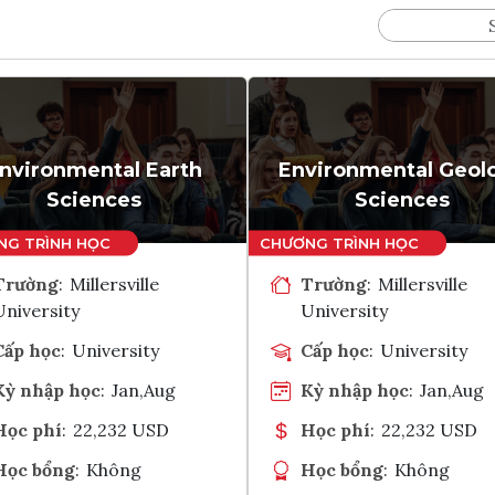
nvironmental Earth
Environmental Geol
Sciences
Sciences
Trường
:
Millersville
Trường
:
Millersville
University
University
Cấp học
:
University
Cấp học
:
University
Kỳ nhập học
:
Jan,Aug
Kỳ nhập học
:
Jan,Aug
Học phí
:
22,232 USD
Học phí
:
22,232 USD
Học bổng
:
Không
Học bổng
:
Không