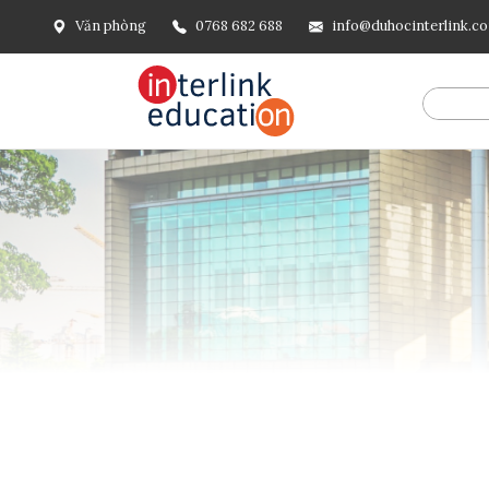
Văn phòng
0768 682 688
info@duhocinterlink.c
@include('frontend.layouts.schema-org', [ 'type' => 'Breadcru
url('/'), ], [ '@type' => 'ListItem', 'position' => 2, 'name' =
=> url()->current(), ], ], ], ])