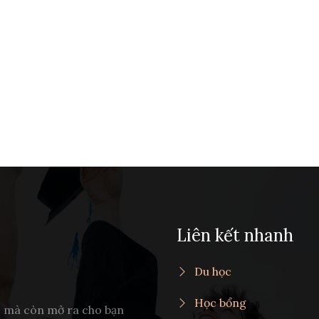
Liên kết nhanh
Du học
Học bổng
c mà còn mở ra cho bạn