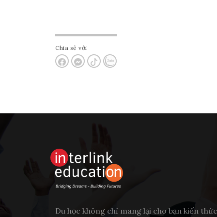
Chia sẻ với
Du học không chỉ mang lại cho bạn kiến thứ