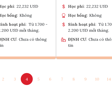
Học phí
:
22,232 USD
Học phí
:
22,232 USD
Học bổng
:
Không
Học bổng
:
Không
Sinh hoạt phí
:
Từ 1.700 -
Sinh hoạt phí
:
Từ 1.70
2.200 USD mỗi tháng.
2.200 USD mỗi tháng.
ĐỊNH CƯ
:
Chưa có thông
ĐỊNH CƯ
:
Chưa có th
in
tin
Ghi danh
Ghi danh
2
3
4
5
6
7
8
9
10
14
Tham vấn Interlink
Tham vấn Interlin