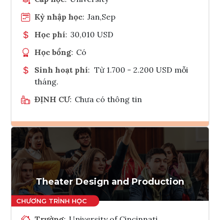
Kỳ nhập học
:
Jan,Sep
Học phí
:
30,010 USD
Học bổng
:
Có
Sinh hoạt phí
:
Từ 1.700 - 2.200 USD mỗi
tháng.
ĐỊNH CƯ
:
Chưa có thông tin
Ghi danh
Tham vấn Interlink
Theater Design and Production
Trường
:
University of Cincinnati