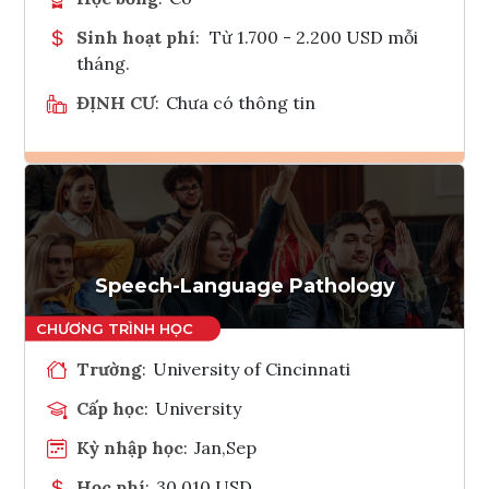
Sinh hoạt phí
:
Từ 1.700 - 2.200 USD mỗi
tháng.
ĐỊNH CƯ
:
Chưa có thông tin
Ghi danh
Tham vấn Interlink
Speech-Language Pathology
Trường
:
University of Cincinnati
Cấp học
:
University
Kỳ nhập học
:
Jan,Sep
Học phí
:
30,010 USD