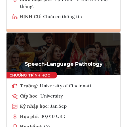
tháng.
ĐỊNH CƯ
:
Chưa có thông tin
Ghi danh
Tham vấn Interlink
Speech-Language Pathology
Trường
:
University of Cincinnati
Cấp học
:
University
Kỳ nhập học
:
Jan,Sep
Học phí
:
30,010 USD
Học bổng
:
Có