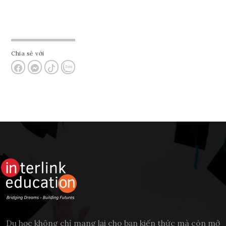
Chia sẻ với
Du học không chỉ mang lại cho bạn kiến thức mà còn mở