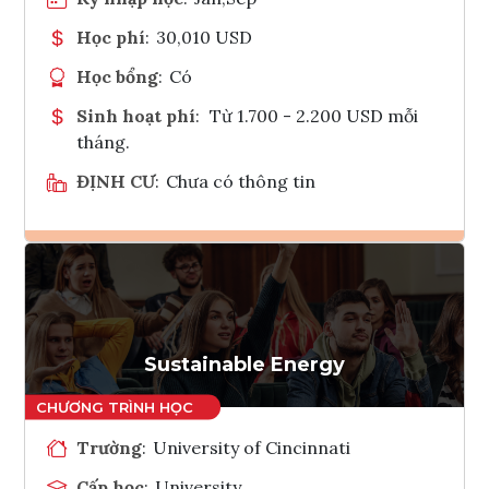
Học phí
:
30,010 USD
Học bổng
:
Có
Sinh hoạt phí
:
Từ 1.700 - 2.200 USD mỗi
tháng.
ĐỊNH CƯ
:
Chưa có thông tin
Ghi danh
Tham vấn Interlink
Sustainable Energy
Trường
:
University of Cincinnati
Cấp học
:
University