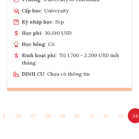
Cấp học
:
University
Kỳ nhập học
:
Sep
Học phí
:
30,010 USD
Học bổng
:
Có
Sinh hoạt phí
:
Từ 1.700 - 2.200 USD mỗi
tháng.
ĐỊNH CƯ
:
Chưa có thông tin
Ghi danh
2
26
27
28
29
30
31
32
33
34
Tham vấn Interlink