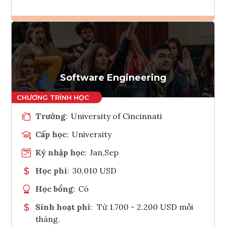
Ghi danh
Tham vấn Interlink
Software Engineering
Trường
:
University of Cincinnati
Cấp học
:
University
Kỳ nhập học
:
Jan,Sep
Học phí
:
30,010 USD
Học bổng
:
Có
Sinh hoạt phí
:
Từ 1.700 - 2.200 USD mỗi
tháng.