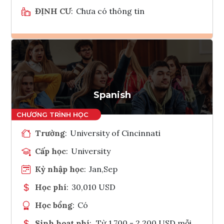
ĐỊNH CƯ
:
Chưa có thông tin
Ghi danh
Tham vấn Interlink
Spanish
Trường
:
University of Cincinnati
Cấp học
:
University
Kỳ nhập học
:
Jan,Sep
Học phí
:
30,010 USD
Học bổng
:
Có
Sinh hoạt phí
:
Từ 1.700 - 2.200 USD mỗi