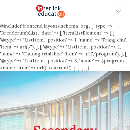
@include('frontend.layouts.schema-org', [ 'type' =>
'BreadcrumbList', 'data' => [ 'itemListElement' => [ [
'@type' => 'ListItem', 'position' => 1, 'name' => 'Trang chủ',
'item' => url('/'), ], [ '@type' => 'ListItem', 'position' => 2,
'name' => 'Chương trình học', 'item' => url('/program'), ], [
'@type' => 'ListItem', 'position' => 3, 'name' => $program-
>name, 'item' => url()->current(), ], ], ], ])