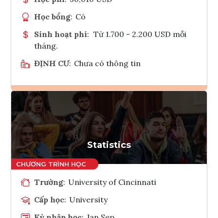
Học bổng
:
Có
Sinh hoạt phí
:
Từ 1.700 - 2.200 USD mỗi
tháng.
ĐỊNH CƯ
:
Chưa có thông tin
Ghi danh
Tham vấn Interlink
Statistics
Trường
:
University of Cincinnati
Cấp học
:
University
Kỳ nhập học
:
Jan,Sep