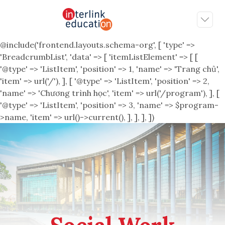
@include('frontend.layouts.schema-org', [ 'type' =>
'BreadcrumbList', 'data' => [ 'itemListElement' => [ [
'@type' => 'ListItem', 'position' => 1, 'name' => 'Trang chủ',
'item' => url('/'), ], [ '@type' => 'ListItem', 'position' => 2,
'name' => 'Chương trình học', 'item' => url('/program'), ], [
'@type' => 'ListItem', 'position' => 3, 'name' => $program-
>name, 'item' => url()->current(), ], ], ], ])