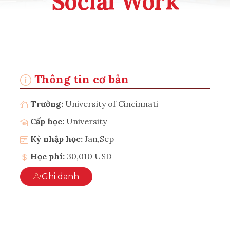
Social Work
Thông tin cơ bản
Trường:
University of Cincinnati
Cấp học:
University
Kỳ nhập học:
Jan,Sep
Học phí:
30,010 USD
Ghi danh