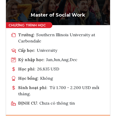
Tham vấn Interlink
Master of Social Work
Trường
:
Southern Illinois University at
Carbondale
Cấp học
:
University
Kỳ nhập học
:
Jan,Jun,Aug,Dec
Học phí
:
26,835 USD
Học bổng
:
Không
Sinh hoạt phí
:
Từ 1.700 - 2.200 USD mỗi
tháng.
ĐỊNH CƯ
:
Chưa có thông tin