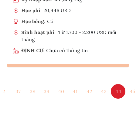
Học phí
:
20,946 USD
Học bổng
:
Có
Sinh hoạt phí
:
Từ 1.700 - 2.200 USD mỗi
tháng.
ĐỊNH CƯ
:
Chưa có thông tin
Ghi danh
2
37
38
39
40
41
42
43
44
45
Tham vấn Interlink