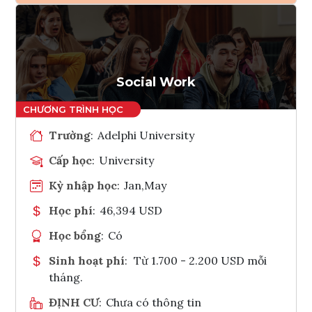
Ghi danh
Tham vấn Interlink
Social Work
Trường
:
Adelphi University
Cấp học
:
University
Kỳ nhập học
:
Jan,May
Học phí
:
46,394 USD
Học bổng
:
Có
Sinh hoạt phí
:
Từ 1.700 - 2.200 USD mỗi
tháng.
ĐỊNH CƯ
:
Chưa có thông tin