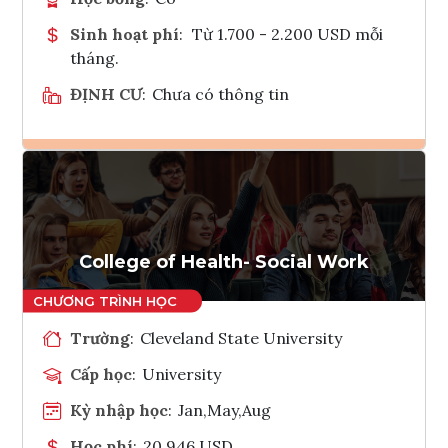
Sinh hoạt phí
:
Từ 1.700 - 2.200 USD mỗi
tháng.
ĐỊNH CƯ
:
Chưa có thông tin
Ghi danh
Tham vấn Interlink
College of Health- Social Work
Trường
:
Cleveland State University
Cấp học
:
University
Kỳ nhập học
:
Jan,May,Aug
Học phí
:
20,946 USD