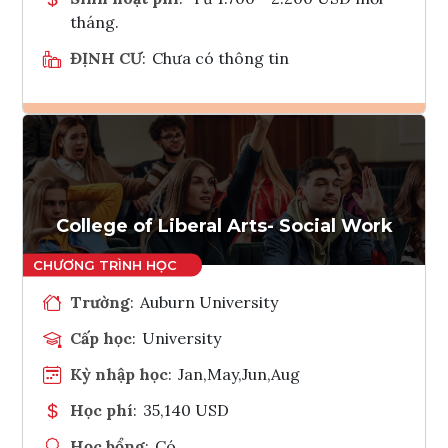
tháng.
ĐỊNH CƯ
:
Chưa có thông tin
Ghi danh
Tham vấn Interlink
College of Liberal Arts- Social Work
Trường
:
Auburn University
Cấp học
:
University
Kỳ nhập học
:
Jan,May,Jun,Aug
Học phí
:
35,140 USD
Học bổng
:
Có