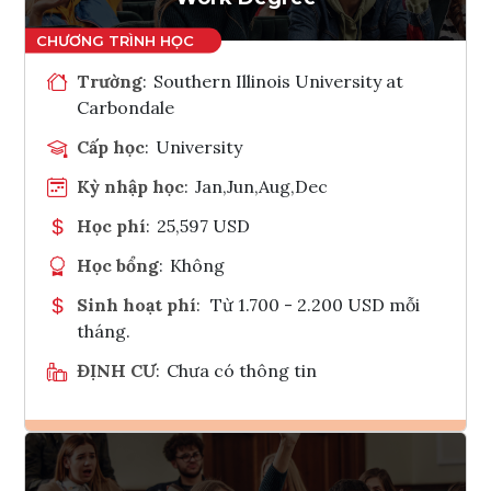
Trường
:
Southern Illinois University at
Carbondale
Cấp học
:
University
Kỳ nhập học
:
Jan,Jun,Aug,Dec
Học phí
:
25,597 USD
Học bổng
:
Không
Sinh hoạt phí
:
Từ 1.700 - 2.200 USD mỗi
tháng.
ĐỊNH CƯ
:
Chưa có thông tin
Ghi danh