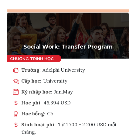
Ghi danh
Tham vấn Interlink
Social Work: Transfer Program
Trường
:
Adelphi University
Cấp học
:
University
Kỳ nhập học
:
Jan,May
Học phí
:
46,394 USD
Học bổng
:
Có
Sinh hoạt phí
:
Từ 1.700 - 2.200 USD mỗi
tháng.