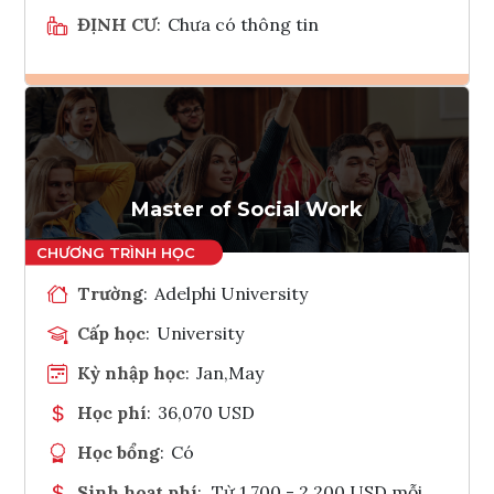
ĐỊNH CƯ
:
Chưa có thông tin
Ghi danh
Tham vấn Interlink
Master of Social Work
Trường
:
Adelphi University
Cấp học
:
University
Kỳ nhập học
:
Jan,May
Học phí
:
36,070 USD
Học bổng
:
Có
Sinh hoạt phí
:
Từ 1.700 - 2.200 USD mỗi