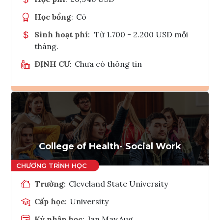
Học bổng
:
Có
Sinh hoạt phí
:
Từ 1.700 - 2.200 USD mỗi
tháng.
ĐỊNH CƯ
:
Chưa có thông tin
Ghi danh
Tham vấn Interlink
College of Health- Social Work
Trường
:
Cleveland State University
Cấp học
:
University
Kỳ nhập học
:
Jan,May,Aug