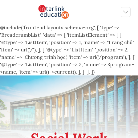
@include('frontend.layouts.schema-org', [ 'type' =>
'BreadcrumbList', 'data' => [ 'itemListElement' => [ [
'@type' => 'ListItem', 'position' => 1, 'name' => 'Trang chủ',
'item' => url('/'), ], [ '@type' => 'ListItem', 'position' => 2,
'name' => 'Chương trình học', 'item' => url('/program'), ], [
'@type' => 'ListItem', 'position' => 3, 'name' => $program-
>name, 'item' => url()->current(), ], ], ], ])