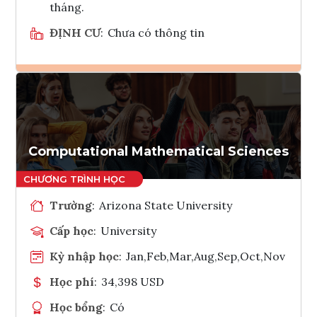
tháng.
ĐỊNH CƯ
:
Chưa có thông tin
Ghi danh
Tham vấn Interlink
Computational Mathematical Sciences
Trường
:
Arizona State University
Cấp học
:
University
Kỳ nhập học
:
Jan,Feb,Mar,Aug,Sep,Oct,Nov
Học phí
:
34,398 USD
Học bổng
:
Có