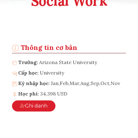
Social Work
Thông tin cơ bản
Trường:
Arizona State University
Cấp học:
University
Kỳ nhập học:
Jan,Feb,Mar,Aug,Sep,Oct,Nov
Học phí:
34,398 USD
Ghi danh