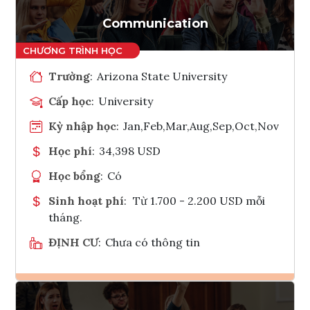
Tham vấn Interlink
Communication
Trường
:
Arizona State University
Cấp học
:
University
Kỳ nhập học
:
Jan,Feb,Mar,Aug,Sep,Oct,Nov
Học phí
:
34,398 USD
Học bổng
:
Có
Sinh hoạt phí
:
Từ 1.700 - 2.200 USD mỗi
tháng.
ĐỊNH CƯ
:
Chưa có thông tin
Ghi danh