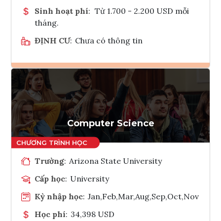
Sinh hoạt phí
:
Từ 1.700 - 2.200 USD mỗi
tháng.
ĐỊNH CƯ
:
Chưa có thông tin
Ghi danh
Tham vấn Interlink
Computer Science
Trường
:
Arizona State University
Cấp học
:
University
Kỳ nhập học
:
Jan,Feb,Mar,Aug,Sep,Oct,Nov
Học phí
:
34,398 USD