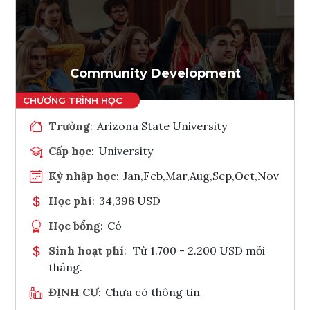
Ghi danh
Tham vấn Interlink
Community Development
Trường
:
Arizona State University
Cấp học
:
University
Kỳ nhập học
:
Jan,Feb,Mar,Aug,Sep,Oct,Nov
Học phí
:
34,398 USD
Học bổng
:
Có
Sinh hoạt phí
:
Từ 1.700 - 2.200 USD mỗi
tháng.
ĐỊNH CƯ
:
Chưa có thông tin