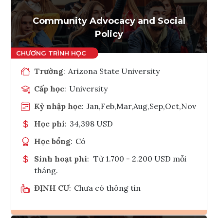
Tham vấn Interlink
Community Advocacy and Social
Policy
Trường
:
Arizona State University
Cấp học
:
University
Kỳ nhập học
:
Jan,Feb,Mar,Aug,Sep,Oct,Nov
Học phí
:
34,398 USD
Học bổng
:
Có
Sinh hoạt phí
:
Từ 1.700 - 2.200 USD mỗi
tháng.
ĐỊNH CƯ
:
Chưa có thông tin