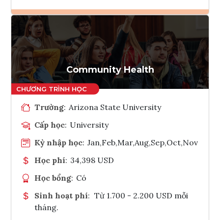
Ghi danh
Tham vấn Interlink
Community Health
Trường
:
Arizona State University
Cấp học
:
University
Kỳ nhập học
:
Jan,Feb,Mar,Aug,Sep,Oct,Nov
Học phí
:
34,398 USD
Học bổng
:
Có
Sinh hoạt phí
:
Từ 1.700 - 2.200 USD mỗi
tháng.