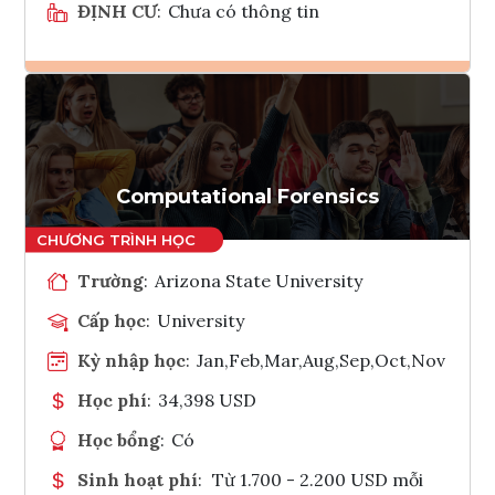
ĐỊNH CƯ
:
Chưa có thông tin
Ghi danh
Tham vấn Interlink
Computational Forensics
Trường
:
Arizona State University
Cấp học
:
University
Kỳ nhập học
:
Jan,Feb,Mar,Aug,Sep,Oct,Nov
Học phí
:
34,398 USD
Học bổng
:
Có
Sinh hoạt phí
:
Từ 1.700 - 2.200 USD mỗi