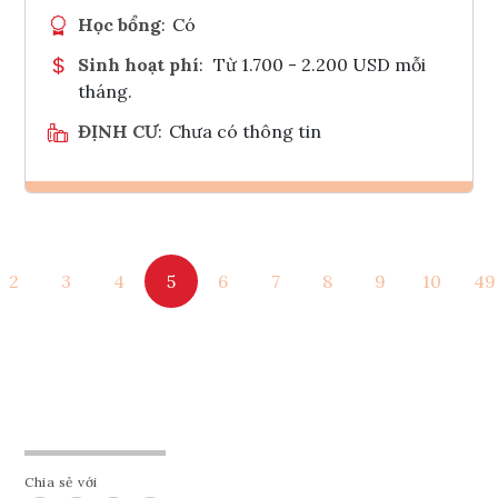
Học bổng
:
Có
Sinh hoạt phí
:
Từ 1.700 - 2.200 USD mỗi
tháng.
ĐỊNH CƯ
:
Chưa có thông tin
Ghi danh
2
3
4
5
6
7
8
9
10
49
Tham vấn Interlink
Chia sẻ với