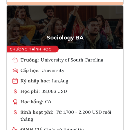
Ghi danh
Tham vấn Interlink
Sociology BA
Trường
:
University of South Carolina
Cấp học
:
University
Kỳ nhập học
:
Jan,Aug
Học phí
:
38,066 USD
Học bổng
:
Có
Sinh hoạt phí
:
Từ 1.700 - 2.200 USD mỗi
tháng.
ĐỊNH CƯ
:
Chưa có thông tin