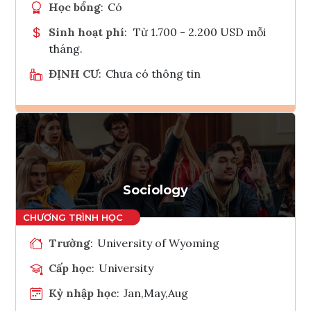
Học bổng
:
Có
Sinh hoạt phí
:
Từ 1.700 - 2.200 USD mỗi
tháng.
ĐỊNH CƯ
:
Chưa có thông tin
Ghi danh
Tham vấn Interlink
Sociology
Trường
:
University of Wyoming
Cấp học
:
University
Kỳ nhập học
:
Jan,May,Aug