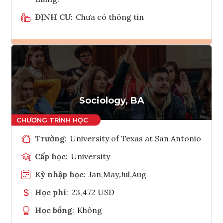
ĐỊNH CƯ
:
Chưa có thông tin
Ghi danh
Tham vấn Interlink
Sociology, BA
Trường
:
University of Texas at San Antonio
Cấp học
:
University
Kỳ nhập học
:
Jan,May,Jul,Aug
Học phí
:
23,472 USD
Học bổng
:
Không