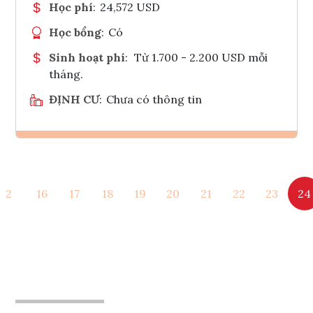
Học phí
:
24,572 USD
Học bổng
:
Có
Sinh hoạt phí
:
Từ 1.700 - 2.200 USD mỗi
tháng.
ĐỊNH CƯ
:
Chưa có thông tin
Ghi danh
2
16
17
18
19
20
21
22
23
24
Tham vấn Interlink