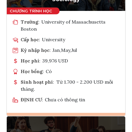
Trường
:
University of Massachusetts
Boston
Cấp học
:
University
Kỳ nhập học
:
Jan,May,Jul
Học phí
:
39,976 USD
Học bổng
:
Có
Sinh hoạt phí
:
Từ 1.700 - 2.200 USD mỗi
tháng.
ĐỊNH CƯ
:
Chưa có thông tin
Ghi danh