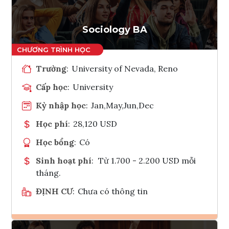
Tham vấn Interlink
Sociology BA
Trường
:
University of Nevada, Reno
Cấp học
:
University
Kỳ nhập học
:
Jan,May,Jun,Dec
Học phí
:
28,120 USD
Học bổng
:
Có
Sinh hoạt phí
:
Từ 1.700 - 2.200 USD mỗi
tháng.
ĐỊNH CƯ
:
Chưa có thông tin