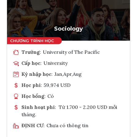
Ghi danh
Tham vấn Interlink
Sociology
Trường
:
University of The Pacific
Cấp học
:
University
Kỳ nhập học
:
Jan,Apr,Aug
Học phí
:
59,974 USD
Học bổng
:
Có
Sinh hoạt phí
:
Từ 1.700 - 2.200 USD mỗi
tháng.
ĐỊNH CƯ
:
Chưa có thông tin