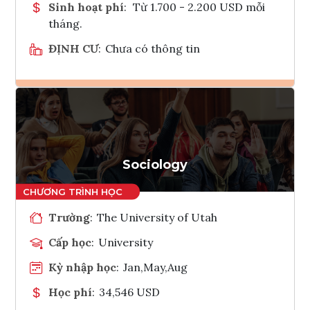
Sinh hoạt phí
:
Từ 1.700 - 2.200 USD mỗi
tháng.
ĐỊNH CƯ
:
Chưa có thông tin
Ghi danh
Tham vấn Interlink
Sociology
Trường
:
The University of Utah
Cấp học
:
University
Kỳ nhập học
:
Jan,May,Aug
Học phí
:
34,546 USD