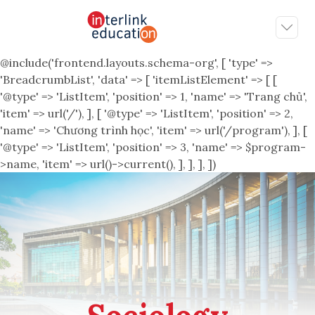
@include('frontend.layouts.schema-org', [ 'type' =>
'BreadcrumbList', 'data' => [ 'itemListElement' => [ [
'@type' => 'ListItem', 'position' => 1, 'name' => 'Trang chủ',
'item' => url('/'), ], [ '@type' => 'ListItem', 'position' => 2,
'name' => 'Chương trình học', 'item' => url('/program'), ], [
'@type' => 'ListItem', 'position' => 3, 'name' => $program-
>name, 'item' => url()->current(), ], ], ], ])