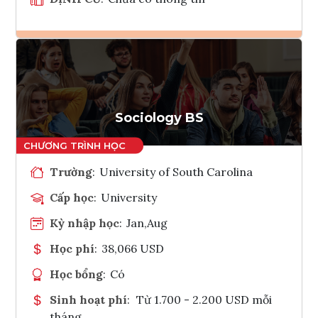
Ghi danh
Tham vấn Interlink
Sociology BS
Trường
:
University of South Carolina
Cấp học
:
University
Kỳ nhập học
:
Jan,Aug
Học phí
:
38,066 USD
Học bổng
:
Có
Sinh hoạt phí
:
Từ 1.700 - 2.200 USD mỗi
tháng.