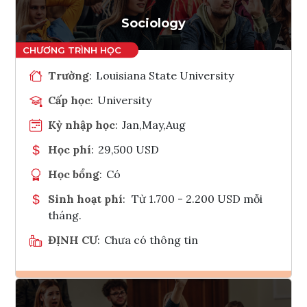
Tham vấn Interlink
Sociology
Trường
:
Louisiana State University
Cấp học
:
University
Kỳ nhập học
:
Jan,May,Aug
Học phí
:
29,500 USD
Học bổng
:
Có
Sinh hoạt phí
:
Từ 1.700 - 2.200 USD mỗi
tháng.
ĐỊNH CƯ
:
Chưa có thông tin
Ghi danh