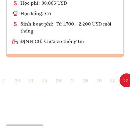
Học phí
:
38,066 USD
Học bổng
:
Có
Sinh hoạt phí
:
Từ 1.700 - 2.200 USD mỗi
tháng.
ĐỊNH CƯ
:
Chưa có thông tin
Ghi danh
2
23
24
25
26
27
28
29
30
31
Tham vấn Interlink