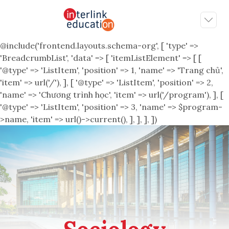
@include('frontend.layouts.schema-org', [ 'type' =>
'BreadcrumbList', 'data' => [ 'itemListElement' => [ [
'@type' => 'ListItem', 'position' => 1, 'name' => 'Trang chủ',
'item' => url('/'), ], [ '@type' => 'ListItem', 'position' => 2,
'name' => 'Chương trình học', 'item' => url('/program'), ], [
'@type' => 'ListItem', 'position' => 3, 'name' => $program-
>name, 'item' => url()->current(), ], ], ], ])