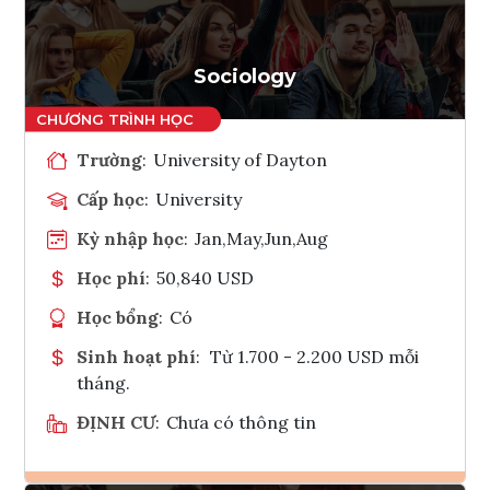
Tham vấn Interlink
Sociology
Trường
:
University of Dayton
Cấp học
:
University
Kỳ nhập học
:
Jan,May,Jun,Aug
Học phí
:
50,840 USD
Học bổng
:
Có
Sinh hoạt phí
:
Từ 1.700 - 2.200 USD mỗi
tháng.
ĐỊNH CƯ
:
Chưa có thông tin