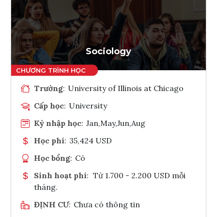
Ghi danh
Tham vấn Interlink
Sociology
Trường
:
University of Illinois at Chicago
Cấp học
:
University
Kỳ nhập học
:
Jan,May,Jun,Aug
Học phí
:
35,424 USD
Học bổng
:
Có
Sinh hoạt phí
:
Từ 1.700 - 2.200 USD mỗi
tháng.
ĐỊNH CƯ
:
Chưa có thông tin