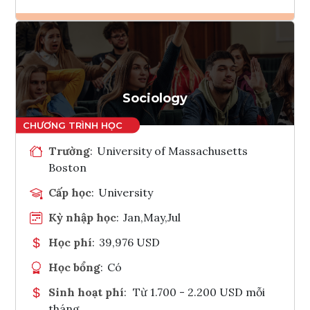
Ghi danh
Tham vấn Interlink
Sociology
Trường
:
University of Massachusetts
Boston
Cấp học
:
University
Kỳ nhập học
:
Jan,May,Jul
Học phí
:
39,976 USD
Học bổng
:
Có
Sinh hoạt phí
:
Từ 1.700 - 2.200 USD mỗi
tháng.