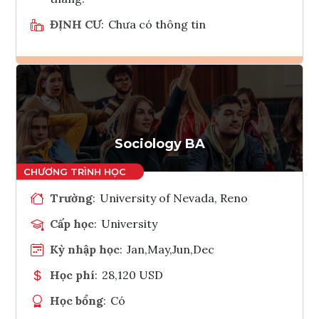
ĐỊNH CƯ
:
Chưa có thông tin
Ghi danh
Tham vấn Interlink
Sociology BA
Trường
:
University of Nevada, Reno
Cấp học
:
University
Kỳ nhập học
:
Jan,May,Jun,Dec
Học phí
:
28,120 USD
Học bổng
:
Có