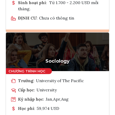
Sinh hoạt phí
:
Từ 1.700 - 2.200 USD mỗi
tháng.
ĐỊNH CƯ
:
Chưa có thông tin
Ghi danh
Tham vấn Interlink
Sociology
Trường
:
University of The Pacific
Cấp học
:
University
Kỳ nhập học
:
Jan,Apr,Aug
Học phí
:
59,974 USD