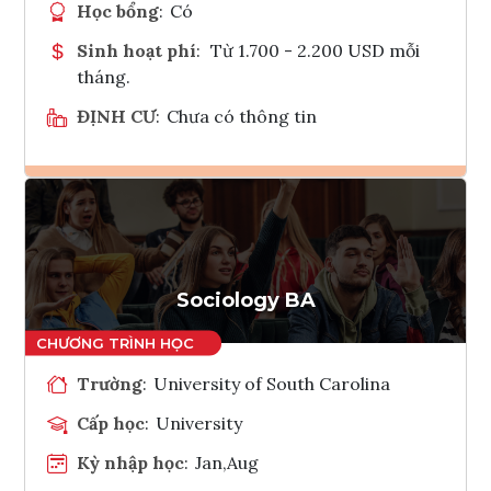
Học bổng
:
Có
Sinh hoạt phí
:
Từ 1.700 - 2.200 USD mỗi
tháng.
ĐỊNH CƯ
:
Chưa có thông tin
Ghi danh
Tham vấn Interlink
Sociology BA
Trường
:
University of South Carolina
Cấp học
:
University
Kỳ nhập học
:
Jan,Aug