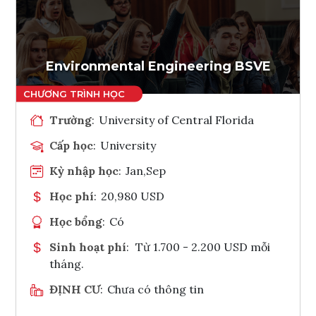
Ghi danh
Tham vấn Interlink
Environmental Engineering BSVE
Trường
:
University of Central Florida
Cấp học
:
University
Kỳ nhập học
:
Jan,Sep
Học phí
:
20,980 USD
Học bổng
:
Có
Sinh hoạt phí
:
Từ 1.700 - 2.200 USD mỗi
tháng.
ĐỊNH CƯ
:
Chưa có thông tin