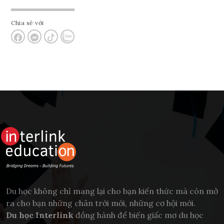
Chia sẻ với
Du học không chỉ mang lại cho bạn kiến thức mà còn mở
ra cho bạn những chân trời mới, những cơ hội mới.
Du học Interlink
đồng hành để biến giấc mơ du học