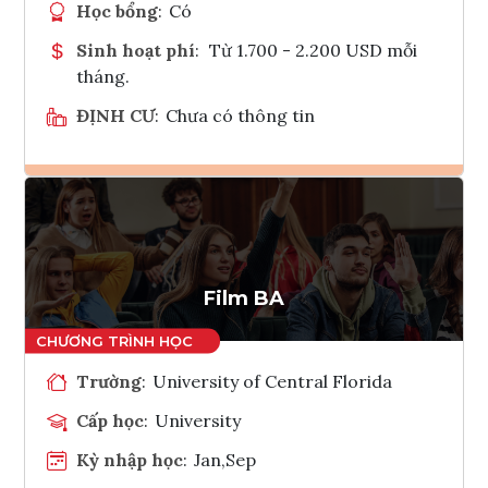
Học bổng
:
Có
Sinh hoạt phí
:
Từ 1.700 - 2.200 USD mỗi
tháng.
ĐỊNH CƯ
:
Chưa có thông tin
Ghi danh
Tham vấn Interlink
Film BA
Trường
:
University of Central Florida
Cấp học
:
University
Kỳ nhập học
:
Jan,Sep