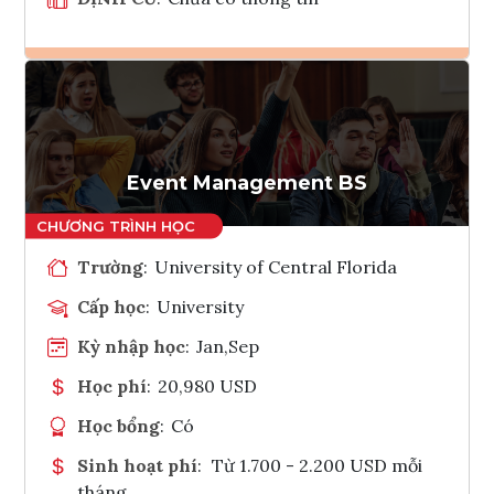
Ghi danh
Tham vấn Interlink
Event Management BS
Trường
:
University of Central Florida
Cấp học
:
University
Kỳ nhập học
:
Jan,Sep
Học phí
:
20,980 USD
Học bổng
:
Có
Sinh hoạt phí
:
Từ 1.700 - 2.200 USD mỗi
tháng.