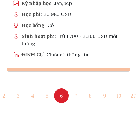
Kỳ nhập học
:
Jan,Sep
Học phí
:
20,980 USD
Học bổng
:
Có
Sinh hoạt phí
:
Từ 1.700 - 2.200 USD mỗi
tháng.
ĐỊNH CƯ
:
Chưa có thông tin
Ghi danh
2
3
4
5
6
7
8
9
10
27
Tham vấn Interlink