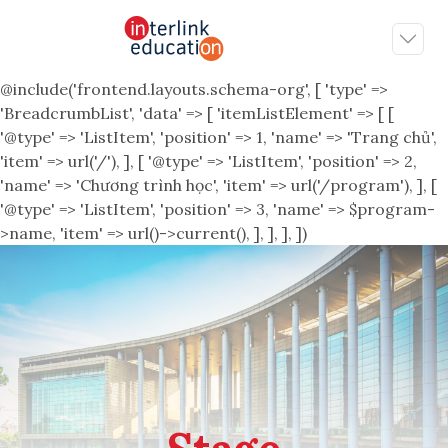
@include('frontend.layouts.schema-org', [ 'type' =>
'BreadcrumbList', 'data' => [ 'itemListElement' => [ [
'@type' => 'ListItem', 'position' => 1, 'name' => 'Trang chủ',
'item' => url('/'), ], [ '@type' => 'ListItem', 'position' => 2,
'name' => 'Chương trình học', 'item' => url('/program'), ], [
'@type' => 'ListItem', 'position' => 3, 'name' => $program-
>name, 'item' => url()->current(), ], ], ], ])