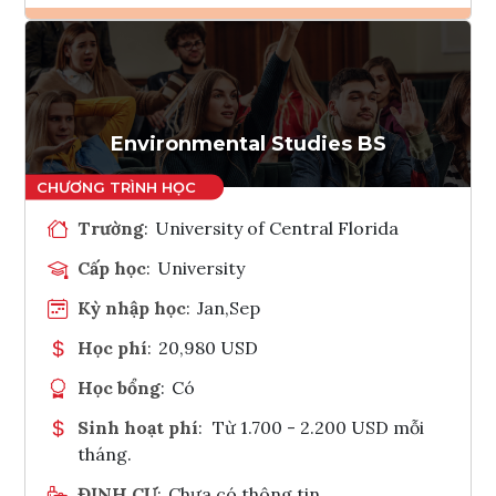
Ghi danh
Tham vấn Interlink
Environmental Studies BS
Trường
:
University of Central Florida
Cấp học
:
University
Kỳ nhập học
:
Jan,Sep
Học phí
:
20,980 USD
Học bổng
:
Có
Sinh hoạt phí
:
Từ 1.700 - 2.200 USD mỗi
tháng.
ĐỊNH CƯ
:
Chưa có thông tin