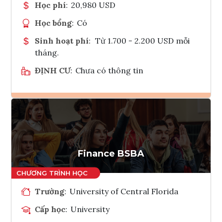
Học phí
:
20,980 USD
Học bổng
:
Có
Sinh hoạt phí
:
Từ 1.700 - 2.200 USD mỗi
tháng.
ĐỊNH CƯ
:
Chưa có thông tin
Ghi danh
Tham vấn Interlink
Finance BSBA
Trường
:
University of Central Florida
Cấp học
:
University