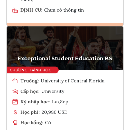
ĐỊNH CƯ
:
Chưa có thông tin
Ghi danh
Tham vấn Interlink
Exceptional Student Education BS
Trường
:
University of Central Florida
Cấp học
:
University
Kỳ nhập học
:
Jan,Sep
Học phí
:
20,980 USD
Học bổng
:
Có