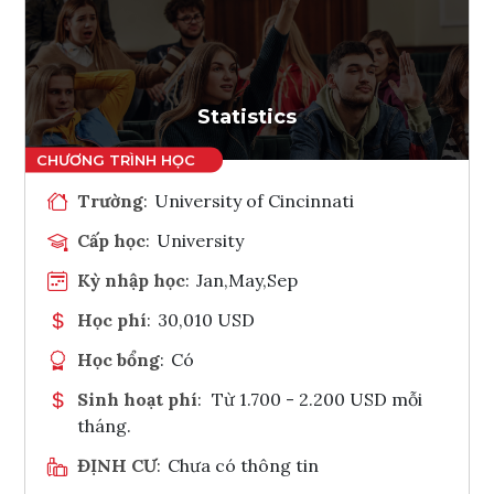
Ghi danh
Tham vấn Interlink
Statistics
Trường
:
University of Cincinnati
Cấp học
:
University
Kỳ nhập học
:
Jan,May,Sep
Học phí
:
30,010 USD
Học bổng
:
Có
Sinh hoạt phí
:
Từ 1.700 - 2.200 USD mỗi
tháng.
ĐỊNH CƯ
:
Chưa có thông tin