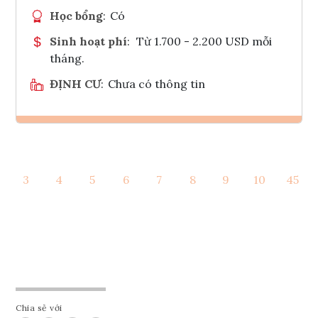
Học bổng
:
Có
Sinh hoạt phí
:
Từ 1.700 - 2.200 USD mỗi
tháng.
ĐỊNH CƯ
:
Chưa có thông tin
Ghi danh
3
4
5
6
7
8
9
10
45
Tham vấn Interlink
Chia sẻ với