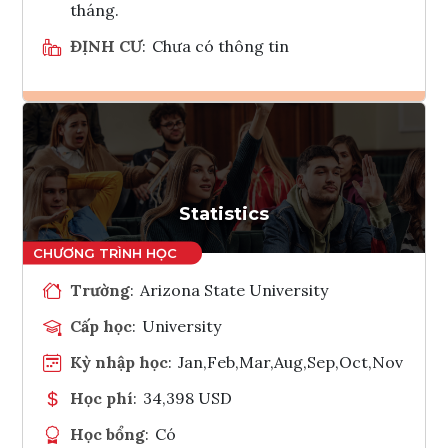
tháng.
ĐỊNH CƯ
:
Chưa có thông tin
Ghi danh
Tham vấn Interlink
Statistics
Trường
:
Arizona State University
Cấp học
:
University
Kỳ nhập học
:
Jan,Feb,Mar,Aug,Sep,Oct,Nov
Học phí
:
34,398 USD
Học bổng
:
Có