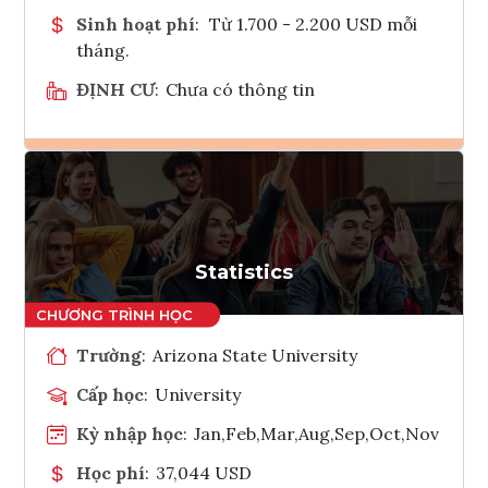
Sinh hoạt phí
:
Từ 1.700 - 2.200 USD mỗi
tháng.
ĐỊNH CƯ
:
Chưa có thông tin
Ghi danh
Tham vấn Interlink
Statistics
Trường
:
Arizona State University
Cấp học
:
University
Kỳ nhập học
:
Jan,Feb,Mar,Aug,Sep,Oct,Nov
Học phí
:
37,044 USD