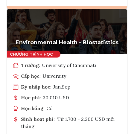
Ghi danh
Tham vấn Interlink
Environmental Health - Biostatistics
Trường
:
University of Cincinnati
Cấp học
:
University
Kỳ nhập học
:
Jan,Sep
Học phí
:
30,010 USD
Học bổng
:
Có
Sinh hoạt phí
:
Từ 1.700 - 2.200 USD mỗi
tháng.