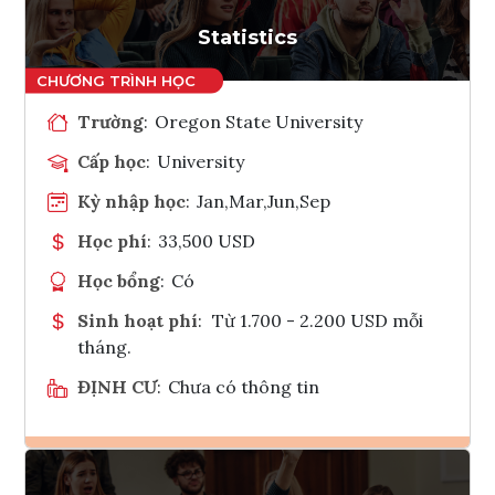
Tham vấn Interlink
Statistics
Trường
:
Oregon State University
Cấp học
:
University
Kỳ nhập học
:
Jan,Mar,Jun,Sep
Học phí
:
33,500 USD
Học bổng
:
Có
Sinh hoạt phí
:
Từ 1.700 - 2.200 USD mỗi
tháng.
ĐỊNH CƯ
:
Chưa có thông tin
Ghi danh