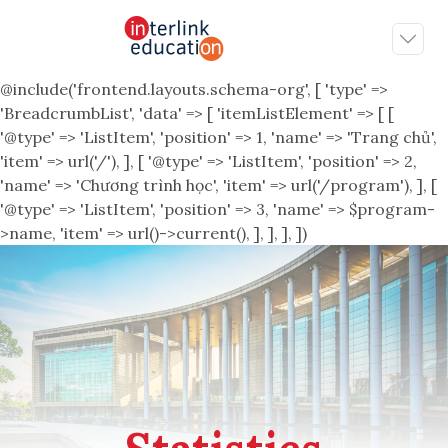
@include('frontend.layouts.schema-org', [ 'type' =>
'BreadcrumbList', 'data' => [ 'itemListElement' => [ [
'@type' => 'ListItem', 'position' => 1, 'name' => 'Trang chủ',
'item' => url('/'), ], [ '@type' => 'ListItem', 'position' => 2,
'name' => 'Chương trình học', 'item' => url('/program'), ], [
'@type' => 'ListItem', 'position' => 3, 'name' => $program-
>name, 'item' => url()->current(), ], ], ], ])