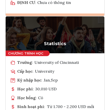
ĐỊNH CƯ
:
Chưa có thông tin
Ghi danh
Tham vấn Interlink
Statistics
Trường
:
University of Cincinnati
Cấp học
:
University
Kỳ nhập học
:
Jan,Sep
Học phí
:
30,010 USD
Học bổng
:
Có
Sinh hoạt phí
:
Từ 1.700 - 2.200 USD mỗi