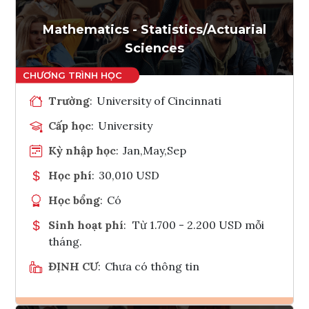
Tham vấn Interlink
Mathematics - Statistics/Actuarial
Sciences
Trường
:
University of Cincinnati
Cấp học
:
University
Kỳ nhập học
:
Jan,May,Sep
Học phí
:
30,010 USD
Học bổng
:
Có
Sinh hoạt phí
:
Từ 1.700 - 2.200 USD mỗi
tháng.
ĐỊNH CƯ
:
Chưa có thông tin