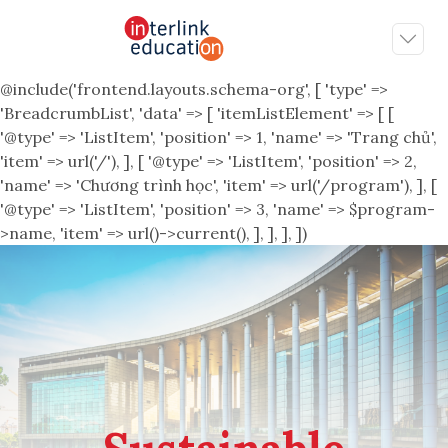
@include('frontend.layouts.schema-org', [ 'type' =>
'BreadcrumbList', 'data' => [ 'itemListElement' => [ [
'@type' => 'ListItem', 'position' => 1, 'name' => 'Trang chủ',
'item' => url('/'), ], [ '@type' => 'ListItem', 'position' => 2,
'name' => 'Chương trình học', 'item' => url('/program'), ], [
'@type' => 'ListItem', 'position' => 3, 'name' => $program-
>name, 'item' => url()->current(), ], ], ], ])