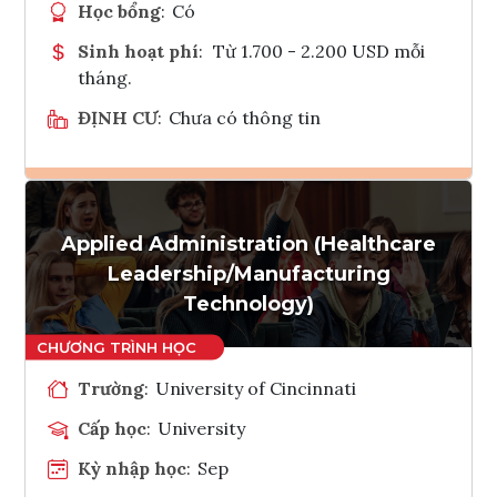
Học bổng
:
Có
Sinh hoạt phí
:
Từ 1.700 - 2.200 USD mỗi
tháng.
ĐỊNH CƯ
:
Chưa có thông tin
Ghi danh
Applied Administration (Healthcare
Tham vấn Interlink
Leadership/Manufacturing
Technology)
Trường
:
University of Cincinnati
Cấp học
:
University
Kỳ nhập học
:
Sep