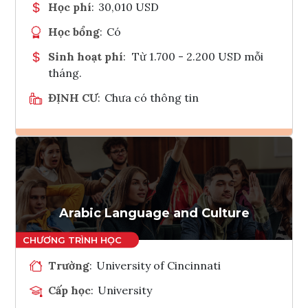
Học phí
:
30,010 USD
Học bổng
:
Có
Sinh hoạt phí
:
Từ 1.700 - 2.200 USD mỗi
tháng.
ĐỊNH CƯ
:
Chưa có thông tin
Ghi danh
Tham vấn Interlink
Arabic Language and Culture
Trường
:
University of Cincinnati
Cấp học
:
University