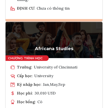
ĐỊNH CƯ
:
Chưa có thông tin
Ghi danh
Tham vấn Interlink
Africana Studies
Trường
:
University of Cincinnati
Cấp học
:
University
Kỳ nhập học
:
Jan,May,Sep
Học phí
:
30,010 USD
Học bổng
:
Có