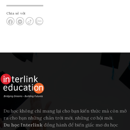
Chia sẻ với
Du học không chỉ mang lại cho bạn kiến thức mà còn mở
ra cho bạn những chân trời mới, những cơ hội mới.
Du học Interlink
đồng hành để biến giấc mơ du học