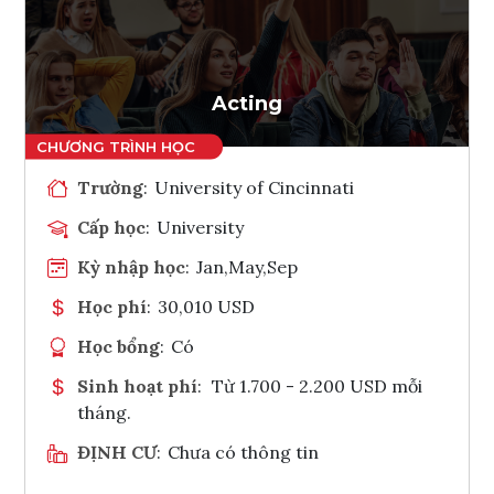
Ghi danh
Tham vấn Interlink
Acting
Trường
:
University of Cincinnati
Cấp học
:
University
Kỳ nhập học
:
Jan,May,Sep
Học phí
:
30,010 USD
Học bổng
:
Có
Sinh hoạt phí
:
Từ 1.700 - 2.200 USD mỗi
tháng.
ĐỊNH CƯ
:
Chưa có thông tin