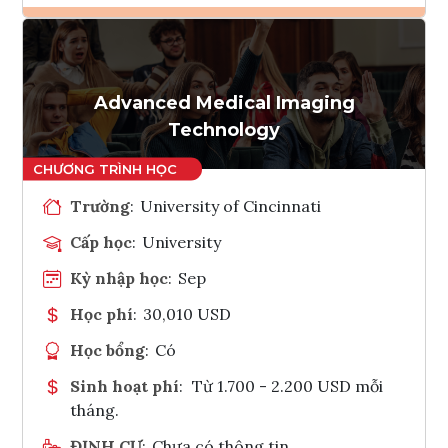
Ghi danh
Tham vấn Interlink
Advanced Medical Imaging
Technology
Trường
:
University of Cincinnati
Cấp học
:
University
Kỳ nhập học
:
Sep
Học phí
:
30,010 USD
Học bổng
:
Có
Sinh hoạt phí
:
Từ 1.700 - 2.200 USD mỗi
tháng.
ĐỊNH CƯ
:
Chưa có thông tin