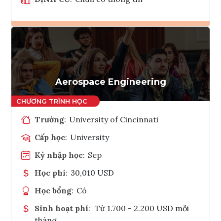
Ghi danh
Tham vấn Interlink
Aerospace Engineering
Trường
:
University of Cincinnati
Cấp học
:
University
Kỳ nhập học
:
Sep
Học phí
:
30,010 USD
Học bổng
:
Có
Sinh hoạt phí
:
Từ 1.700 - 2.200 USD mỗi
tháng.