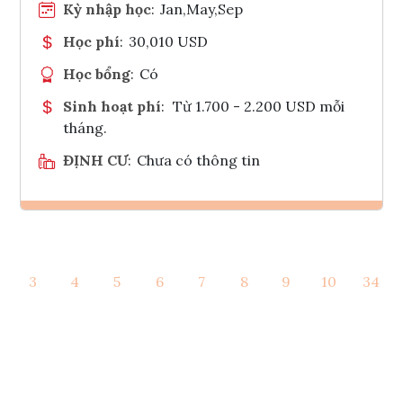
Kỳ nhập học
:
Jan,May,Sep
Học phí
:
30,010 USD
Học bổng
:
Có
Sinh hoạt phí
:
Từ 1.700 - 2.200 USD mỗi
tháng.
ĐỊNH CƯ
:
Chưa có thông tin
Ghi danh
3
4
5
6
7
8
9
10
34
Tham vấn Interlink